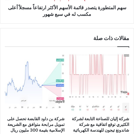
ئ
و
ي
ر
سهم المتطورة يتصدر قائمة الأسهم الأكثر ارتفاعاً مسجلاً أعلى
ة
ة
مكسب له في سبع شهور
ا
ي
ل
ت
ص
ص
مقالات ذات صلة
ي
د
ن
ر
ي
ق
ة
ا
ت
ئ
ر
م
ت
ة
ف
ا
ع
ل
ف
أ
ي
س
ع
ه
ا
م
شركة إليان للصناعة التابعة لشركة
شركة بن داود القابضة تحصل على
م
ا
الكثيري توقع اتفاقية مع شركة
تمويل مرابحة متوافق مع الشريعة
2
ل
شاندونغ تيجون للهندسة الكهربائية
الإسلامية بقيمة 300 مليون ريال
0
أ