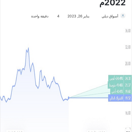
2022م
أسواق ديلي
أ
يناير 26, 2023
4
دقيقة واحدة
ر
س
ل
ب
ر
ي
د
ا
إ
ل
ك
ت
ر
و
ن
ي