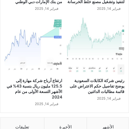
لتنفيذ وتشغيل مصنع خلط الخرسانة
من بنك الإمارات دبي الوطني
2
ك
فبراير 14, 2025
فبراير 14, 2025
3
ث
م
ر
ا
ر
ت
ف
ا
ع
اً
م
س
ج
رئيس شركة الكابلات السعودية
ارتفاع أرباح شركة مهارة إلى
ل
يوضح تفاصيل حكم الاعتراض على
125.5 مليون ريال بنسبة 43% في
اً
قائمة مطالبات الدائنين
الأشهر التسعة الأولى من عام
أ
2024
فبراير 14, 2025
ع
فبراير 14, 2025
ل
ى
م
ك
الأشهر
الأخيرة
تعليقات