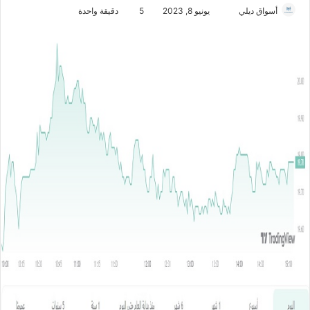
أسواق ديلي
أ
يونيو 8, 2023
5
دقيقة واحدة
ر
س
ل
ب
ر
ي
د
ا
إ
ل
ك
ت
ر
و
ن
ي
ا