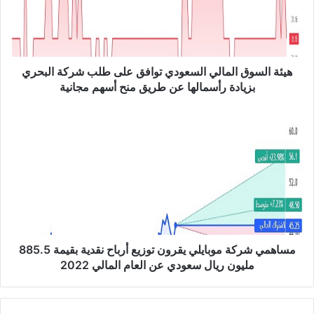
ل
س
و
ق
ا
هيئة السوق المالي السعودي توافق على طلب شركة البحري
ل
بزيادة رأسمالها عن طريق منح أسهم مجانية
م
ا
م
ل
س
ي
ا
ا
ه
ل
م
س
ي
ع
ش
و
ر
د
ك
ي
ة
مساهمي شركة موبايلي يقرون توزيع أرباح نقدية بقيمة 885.5
ت
م
مليون ريال سعودي عن العام المالي 2022
و
و
ا
ب
ف
ا