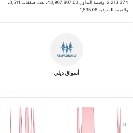
2,213,374، وقيمة التداول 43,907,807.00، بعدد صفقات 3,511،
والقيمة السوقية 1,595.06.
أسواق ديلي
موق
ع
الوي
ب
ه
ي
ئ
ة
ا