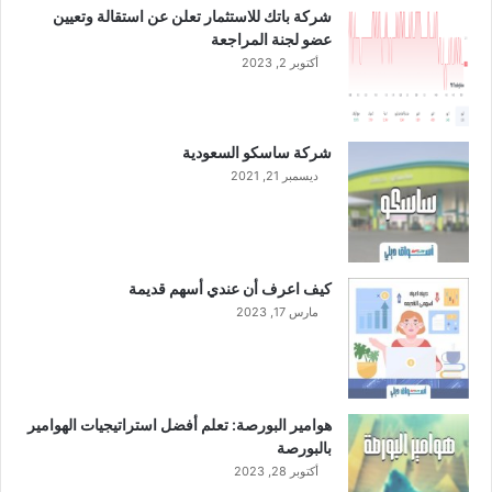
شركة باتك للاستثمار تعلن عن استقالة وتعيين
م
ع
عضو لجنة المراجعة
م
و
ج
أكتوبر 2, 2023
د
ا
ي
ن
ع
ي
ن
شركة ساسكو السعودية
ة
ا
ديسمبر 21, 2021
ل
ع
ا
م
ا
كيف اعرف أن عندي أسهم قديمة
ل
مارس 17, 2023
م
ا
ل
ي
2
هوامير البورصة: تعلم أفضل استراتيجيات الهوامير
0
بالبورصة
2
أكتوبر 28, 2023
2