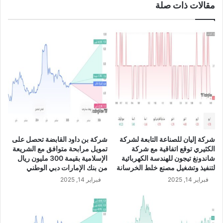
مقالات ذات صلة
ق
ي
ع
ل
ل
ي
ى
ي
ط
ق
ل
ر
ب
و
ش
ن
ر
ت
ك
و
ة
ز
ا
ي
ل
ع
شركة إليان للصناعة التابعة لشركة
شركة بن داود القابضة تحصل على
ب
أ
الكثيري توقع اتفاقية مع شركة
تمويل مرابحة متوافق مع الشريعة
ح
ر
شاندونغ تيجون للهندسة الكهربائية
الإسلامية بقيمة 300 مليون ريال
ر
ب
لتنفيذ وتشغيل مصنع خلط الخرسانة
من بنك الإمارات دبي الوطني
ي
ا
فبراير 14, 2025
فبراير 14, 2025
ب
ح
ز
ن
ي
ق
ا
د