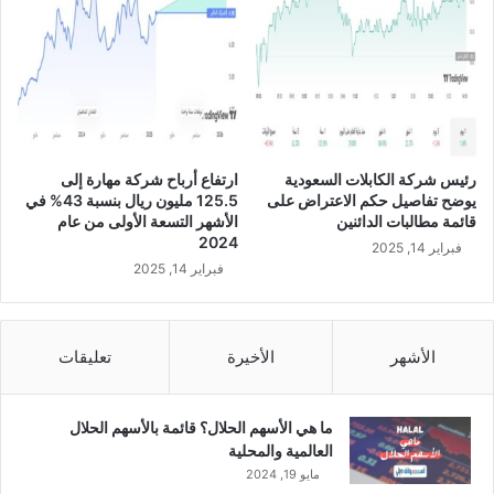
د
ي
ة
ة
ر
ب
أ
ق
س
ي
م
م
ا
ة
ل
8
رئيس شركة الكابلات السعودية
ارتفاع أرباح شركة مهارة إلى
ه
8
يوضح تفاصيل حكم الاعتراض على
125.5 مليون ريال بنسبة 43% في
ا
5
قائمة مطالبات الدائنين
الأشهر التسعة الأولى من عام
ع
.
2024
فبراير 14, 2025
ن
5
فبراير 14, 2025
ط
م
ر
ل
ي
ي
ق
و
الأشهر
الأخيرة
تعليقات
م
ن
ن
ر
ح
ي
ما هي الأسهم الحلال؟ قائمة بالأسهم الحلال
أ
ا
العالمية والمحلية
س
ل
مايو 19, 2024
ه
س