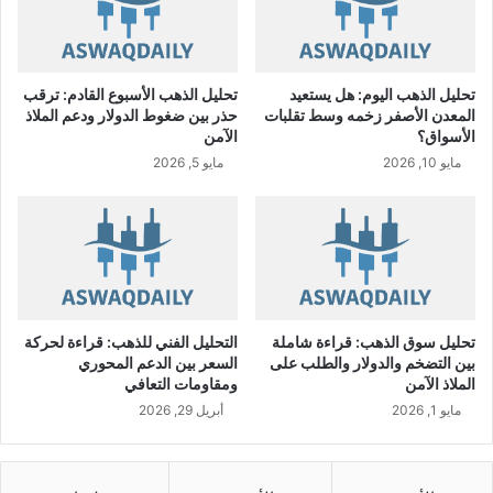
R
ف
ا
ع
ا
تحليل الذهب اليوم: هل يستعيد
تحليل الذهب الأسبوع القادم: ترقب
ت
المعدن الأصفر زخمه وسط تقلبات
حذر بين ضغوط الدولار ودعم الملاذ
ا
الأسواق؟
الآمن
ل
مايو 10, 2026
مايو 5, 2026
س
و
ق
ا
ل
س
ع
و
تحليل سوق الذهب: قراءة شاملة
التحليل الفني للذهب: قراءة لحركة
د
بين التضخم والدولار والطلب على
السعر بين الدعم المحوري
ي
الملاذ الآمن
ومقاومات التعافي
و
مايو 1, 2026
أبريل 29, 2026
ي
س
ج