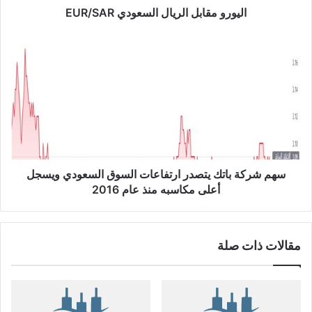
ب
اليورو مقابل الريال السعودي EUR/SAR
ل
ا
س
ل
ه
ر
م
ي
ش
ا
ر
ل
ك
ا
ة
ل
ب
س
ا
ع
ت
سهم شركة باتك يتصدر ارتفاعات السوق السعودي ويسجل
و
ك
أعلى مكاسبه منذ عام 2016
د
ي
ي
ت
E
ص
مقالات ذات صلة
U
د
R
ر
/
ا
S
ر
A
ت