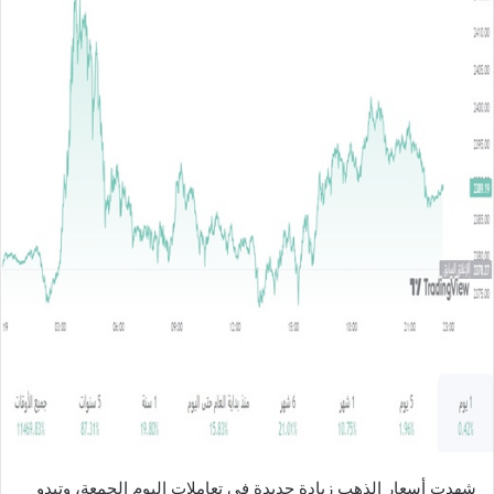
ل
ب
ر
ي
د
ا
إ
ل
ك
ت
ر
و
ن
ي
ا
شهدت أسعار الذهب زيادة جديدة في تعاملات اليوم الجمعة، وتبدو