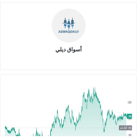
أسواق ديلي
موق
ع
الوي
ب
ا
ل
ي
و
ر
و
م
ق
ا