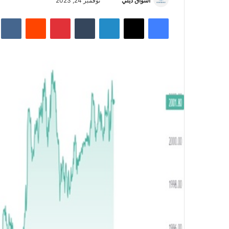
أسواق ديلي
أ
نوفمبر 24, 2023
ر
فيسبوك
‫X
لينكدإن
‏Tumblr
بينتيريست
‏Reddit
‏te
س
ل
ب
ر
ي
د
ا
إ
ل
ك
ت
ر
و
ن
ي
ا