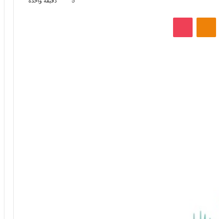
5
دقيقة واحدة
VKontak
Odnoklassniki
‫Pocket