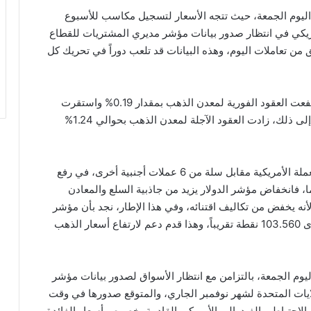
 اليوم الجمعة، حيث تتجه الأسعار لتسجيل مكاسب للأسبوع
مريكي في انتظار صدور بيانات مؤشر مديري المشتريات للقطاع
ن تعاملات اليوم، وهذه البيانات قد تلعب دوراً في تحريك كل
وخلال تعاملات عقود الذهب القياسية اليوم الجمعة، ارتفعت العقود الفورية لمعدن الذهب بمقدار 0.19% واستقرت
العقود عند مستوى 1,996.01 دولاراً للأوقية، وبالإضافة إلى ذلك، زادت العقود الآجلة لمعدن الذهب بحوالي 1.24%
أسهم تراجع مؤشر الدولار الأمريكي الذي يقيس أداء العملة الأمريكية مقابل سلة من 6 عملات أجنبية أخرى، في رفع
ا، فانخفاض مؤشر الدولار يزيد من جاذبية السلع والمعادن
نه يخفض من تكاليف اقتنائه، وفي هذا الإطار، نجد بأن مؤشر
الدولار الأمريكي تراجع بمقدار 0.19% ووصل إلى مستوى 103.560 نقطة تقريباً، وهذا قدم دعم لارتفاع أسعار الذهب
ليوم الجمعة، بالتزامن مع انتظار الأسواق لصدور بيانات مؤشر
يات المتحدة لشهر نوفمبر الجاري، والمتوقع صدورها في وقت
 الاحتياطي الفيدرالي الأمريكي القادمة بخصوص أسعار الفائدة،