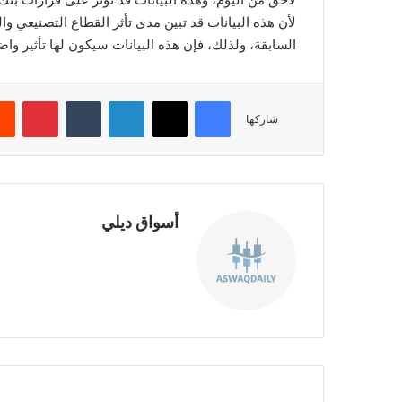
لأن هذه البيانات قد تبين مدى تأثر القطاع التصنيعي وا
السابقة، ولذلك، فإن هذه البيانات سيكون لها تأثير وا
فيسبوك
‫X
لينكدإن
‏Tumblr
بينتيريست
شاركها
أسواق ديلي
موق
ع
الوي
ب