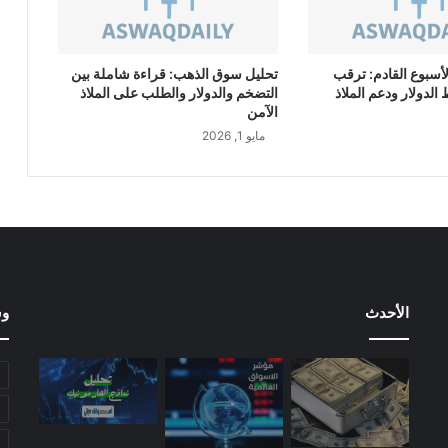
ب
ة
6
أسبوع القادم: ترقب
تحليل سوق الذهب: قراءة شاملة بين
0
لدولار ودعم الملاذ
التضخم والدولار والطلب على الملاذ
%
الآمن
ف
مايو 1, 2026
ي
ا
ل
ر
ب
ع
ا
ل
ث
الأحدث
وس
ا
ل
ث
م
ن
ا