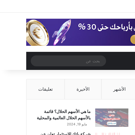
‫X
فيسبوك
‫YouTube
انستقرام
تسجيل الدخول
مقال عشوائي
إضافة عمود جا
مقال عشوائي
بحث
عن
الأشهر
الأخيرة
تعليقات
ما هي الأسهم الحلال؟ قائمة
بالأسهم الحلال العالمية والمحلية
مايو 19, 2024
شركة باتك للاستثمار تعلن عن