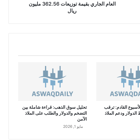
ك
العام الجاري بقيمة توزيعات 362.56 مليون
ة
ريال
س
ب
ك
ي
م
ي
ق
ر
ر
ت
و
ز
ي
ع
أسبوع القادم: ترقب
تحليل سوق الذهب: قراءة شاملة بين
أ
لدولار ودعم الملاذ
التضخم والدولار والطلب على الملاذ
ر
الآمن
ب
مايو 1, 2026
ا
ح