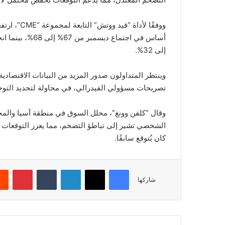
إلى 32%.
وينتظر المتداولون صدور المزيد من البيانات الاقتصاد
تصريحات مسؤولي الفيدرالي، في محاولة لتحديد التوجه
وقال “كلفن وونغ”، محلل السوق في منطقة آسيا والمحي
الشخصي تشير إلى تباطؤ التضخم، مما يعزز التوقعات بأ
كان يُتوقع سابقًا.
فيسبوك
‫X
لينكدإن
‏Tumblr
بينتيريست
شاركها