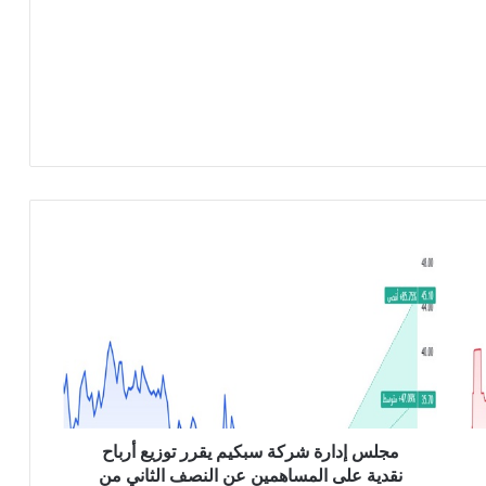
م
ج
ل
س
إ
د
ا
ر
ة
ش
مجلس إدارة شركة سبكيم يقرر توزيع أرباح
ر
نقدية على المساهمين عن النصف الثاني من