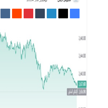
أسواق ديلي
أ
نوفمبر 28, 2024
ر
فيسبوك
‫X
لينكدإن
‏Tumblr
بينتيريست
‏Reddit
‏te
س
ل
ب
ر
ي
د
ا
إ
ل
ك
ت
ر
و
ن
ي
ا