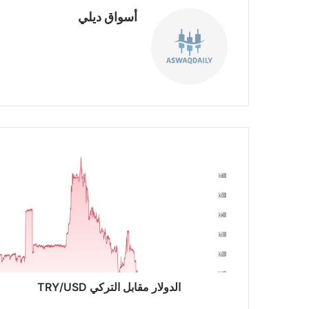
أسواق ديلي
موق
ع
الوي
ب
ا
ل
د
و
ل
ا
ر
م
ق
ا
الدولار مقابل التركي TRY/USD
ب