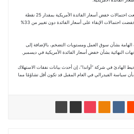
ووفقًا لأداة “فيد ووتش” التابعة لمجموعة “CME”، ارتفعت احتمالات خفض أسعار الفائدة الأمريكية بمقدار 25 نقطة
أساس في اجتماع ديسمبر من 67% إلى 68%، بينما انخفضت احتمالات الإبقاء على أسعار الفائدة دون تغيير من 33%
ية الهامة بشأن سوق العمل ومستويات التضخم، بالإضافة إلى
ات النهائية بشأن خفض أسعار الفائدة الأمريكية في ديسمبر.
ط الهادئ في شركة “أواندا”، إن أحدث بيانات نفقات الاستهلاك
ن سياسة الفيدرالي في العام المقبل قد تكون أقل تشاؤمًا مما
‏Reddit
‏VKontakte
Odnoklassniki
‫Pocket
مشاركة عبر البريد
طباعة