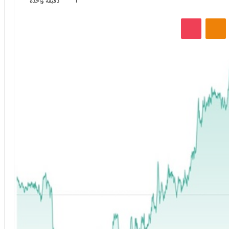
1
دقيقة واحدة
VKontak
Odnoklassniki
‫Pocket