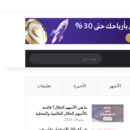
‫X
فيسبوك
‫YouTube
انستقرام
تسجيل الدخول
مقال عشوائي
إضافة عمود جا
مقال عشوائي
بحث
عن
الأشهر
الأخيرة
تعليقات
ما هي الأسهم الحلال؟ قائمة
بالأسهم الحلال العالمية والمحلية
مايو 19, 2024
شركة باتك للاستثمار تعلن عن