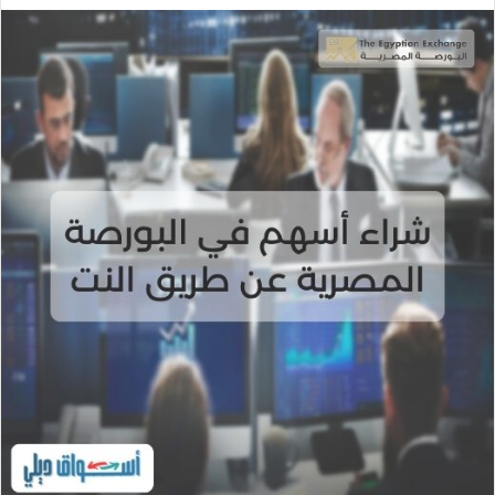
ر
س
ل
ب
ر
ي
د
ا
إ
ل
ك
ت
ر
و
ن
ي
ا