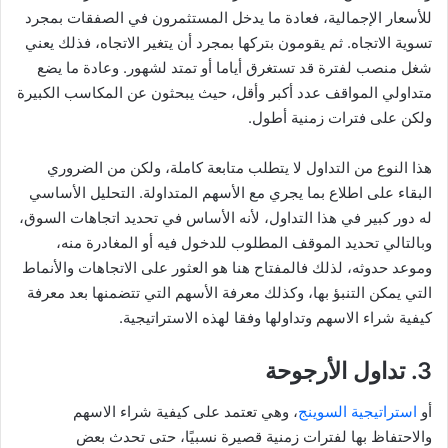
للأسعار الإجمالية، فعادة ما يدخل المستثمرون في الصفقات بمجرد
تسوية الاتجاه. ثم يقومون بتركها بمجرد أن يتغير الاتجاه، فذلك يعني
شغل منصب لفترة قد تستغرق أياما أو تمتد لشهور. وعادة ما يضع
متداولي المواقف عدد أكبر وأقل، حيث يبحثون عن المكاسب الكبيرة
ولكن على فترات زمنية أطول.
هذا النوع من التداول لا يتطلب متابعة كاملة، ولكن من الضروري
البقاء على اطلاع بما يجري مع الأسهم المتداولة. التحليل الأساسي
له دور كبير في هذا التداول، لأنه الأساس في تحديد اتجاهات السوق،
وبالتالي تحديد الموقف المطلوب للدخول فيه أو المغادرة منه،
وموعد حدوثه، لذلك فالمفتاح هنا هو العثور على الاتجاهات والأنماط
التي يمكن التنبؤ بها، وكذلك معرفة الأسهم التي تتضمنها بعد معرفة
كيفية شراء الاسهم وتداولها وفقا لهذه الاستراتيجية.
3. تداول الأرجوحة
أو
استراتيجية السوينج
، وهي تعتمد على كيفية شراء الاسهم
والاحتفاظ بها لفترات زمنية قصيرة نسبيًا، حتى تحدث بعض