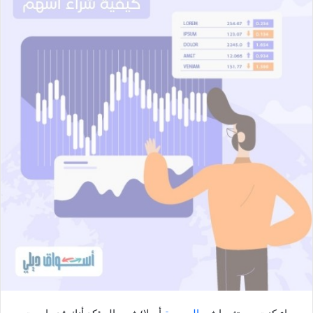
ل
ب
ر
ي
د
ا
إ
ل
ك
ت
ر
و
ن
ي
ا