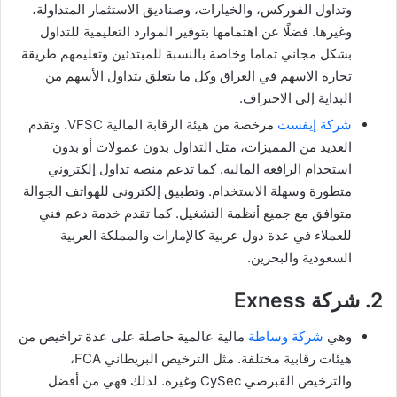
وتداول الفوركس، والخيارات، وصناديق الاستثمار المتداولة،
وغيرها. فضلًا عن اهتمامها بتوفير الموارد التعليمية للتداول
بشكل مجاني تماما وخاصة بالنسبة للمبتدئين وتعليمهم طريقة
تجارة الاسهم في العراق وكل ما يتعلق بتداول الأسهم من
البداية إلى الاحتراف.
شركة إيفست
مرخصة من هيئة الرقابة المالية VFSC. وتقدم
العديد من المميزات، مثل التداول بدون عمولات أو بدون
استخدام الرافعة المالية. كما تدعم منصة تداول إلكتروني
متطورة وسهلة الاستخدام. وتطبيق إلكتروني للهواتف الجوالة
متوافق مع جميع أنظمة التشغيل. كما تقدم خدمة دعم فني
للعملاء في عدة دول عربية كالإمارات والمملكة العربية
السعودية والبحرين.
2. شركة Exness
وهي
شركة وساطة
مالية عالمية حاصلة على عدة تراخيص من
هيئات رقابية مختلفة. مثل الترخيص البريطاني FCA،
والترخيص القبرصي CySec وغيره. لذلك فهي من أفضل