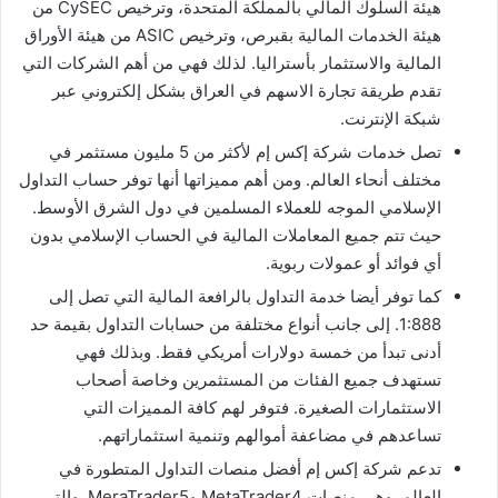
هيئة السلوك المالي بالمملكة المتحدة، وترخيص CySEC من
هيئة الخدمات المالية بقبرص، وترخيص ASIC من هيئة الأوراق
المالية والاستثمار بأستراليا. لذلك فهي من أهم الشركات التي
تقدم طريقة تجارة الاسهم في العراق بشكل إلكتروني عبر
شبكة الإنترنت.
تصل خدمات شركة إكس إم لأكثر من 5 مليون مستثمر في
مختلف أنحاء العالم. ومن أهم مميزاتها أنها توفر حساب التداول
الإسلامي الموجه للعملاء المسلمين في دول الشرق الأوسط.
حيث تتم جميع المعاملات المالية في الحساب الإسلامي بدون
أي فوائد أو عمولات ربوية.
كما توفر أيضا خدمة التداول بالرافعة المالية التي تصل إلى
1:888. إلى جانب أنواع مختلفة من حسابات التداول بقيمة حد
أدنى تبدأ من خمسة دولارات أمريكي فقط. وبذلك فهي
تستهدف جميع الفئات من المستثمرين وخاصة أصحاب
الاستثمارات الصغيرة. فتوفر لهم كافة المميزات التي
تساعدهم في مضاعفة أموالهم وتنمية استثماراتهم.
تدعم شركة إكس إم أفضل منصات التداول المتطورة في
العالم. وهي منصات MetaTrader4 وMeraTrader5. والتي