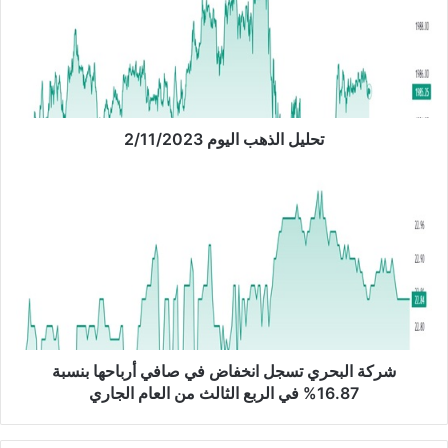
ي
ل
ا
ل
ذ
ه
ب
تحليل الذهب اليوم 2/11/2023
ا
ل
ش
ي
ر
و
ك
م
ة
2
ا
/
ل
1
ب
1
ح
/
ر
2
ي
شركة البحري تسجل انخفاض في صافي أرباحها بنسبة
0
ت
16.87% في الربع الثالث من العام الجاري
2
س
3
ج