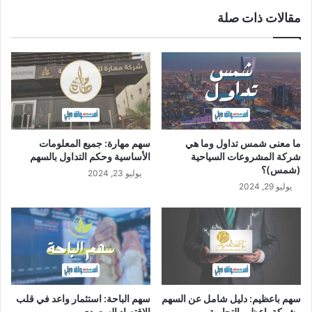
ل
مقالات ذات صلة
ا
ن
خ
ف
ا
ض
ف
ي
ص
ما معنى شمس تداول وما هي
سهم مهارة: جميع المعلومات
ا
شركة المشروعات السياحية
الأساسية وحكم التداول بالسهم
ف
(شمس)؟
يوليو 23, 2024
ي
يوليو 29, 2024
أ
ر
ب
ا
ح
ه
ا
ب
سهم باعظيم: دليل شامل عن السهم
سهم الباحة: استثمار واعد في قلب
ن
وشركة باعظيم التجارية
الاقتصاد السعودي