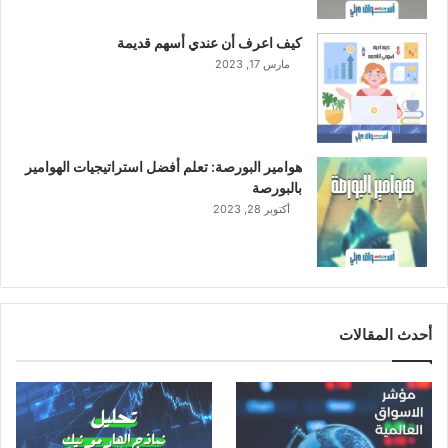
ث
م
كيف اعرف أن عندي أسهم قديمة
ن
مارس 17, 2023
ا
ل
ع
ا
م
هوامير البورصة: تعلم أفضل استراتيجيات الهوامير
ا
بالبورصة
ل
أكتوبر 28, 2023
ج
ا
ر
ي
أحدث المقالات