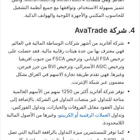
تتميز بسهولة الاستخدام، وتوافقها مع جميع أنظمة التشغيل
للحاسوب المكتبي والأجهزة اللوحية والهواتف الذكية.
4. شركة AvaTrade
شركة آفاتريد من أشهر شركات الوساطة المالية في العالم.
فهي معترف بها من عدة هيئات رقابية مالية. فقد حصلت على
ترخيص FSA الياباني. وترخيص FSCA من جنوب افريقيا
وترخيص ASIC الأسترالي، وترخيص BVI من جزر فيرجن،
وغيرها. فهي تقدم طريقة تجارة الاسهم في العراق بشكل
مضمون عبر شبكة الإنترنت.
توفر شركة آفاتريد أكثر من 1250 سهم من الأسهم العالمية
متاحة للتداول عبر منصات التداول في الشركة. بالإضافة إلى
تداول العقود مقابل الفروقات والخيارات، وتداول الفوركس،
وتداول
العملات الرقمية أو الكريبتو
، وغيرها من الأصول المالية
اللامحدودة.
كما توفر للمستثمرين ميزة التداول بالرافعة المالية التي تصل
إلى 1:400. وقيمة سبريد متغير أو ثابت بحسب اختيار كل