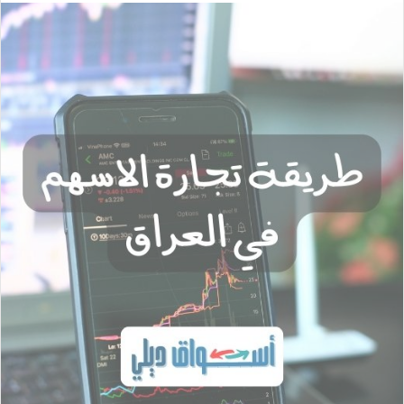
س
ل
ب
ر
ي
د
ا
إ
ل
ك
ت
ر
و
ن
ي
ا