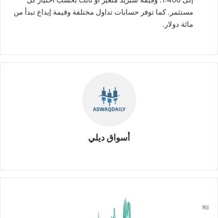
مستثمر. كما توفر حسابات تداول مختلفة وقيمة إيداع تبدأ من
مائة دولار.
أسواق ديلي
موق
ع
الوي
ب
ت
ح
ل