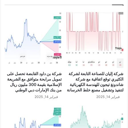
ن
ع
ن
ح
ص
و
ل
ه
ا
ع
ل
ى
شركة إليان للصناعة التابعة لشركة
شركة بن داود القابضة تحصل على
ت
الكثيري توقع اتفاقية مع شركة
تمويل مرابحة متوافق مع الشريعة
س
شاندونغ تيجون للهندسة الكهربائية
الإسلامية بقيمة 300 مليون ريال
ه
لتنفيذ وتشغيل مصنع خلط الخرسانة
من بنك الإمارات دبي الوطني
ي
فبراير 14, 2025
فبراير 14, 2025
ل
ا
ت
ا
ئ