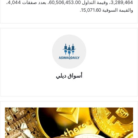
3,289,464، وقيمة التداول 60,506,453.00، بعدد صفقات 4,044،
والقيمة السوقية 15,071.60.
أسواق ديلي
موق
ع
الوي
ب
ح
ك
م
ا
ل