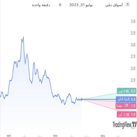
أسواق ديلي
أ
يوليو 31, 2023
6
دقيقة واحدة
ر
س
ل
ب
ر
ي
د
ا
إ
ل
ك
ت
ر
و
ن
ي
ا