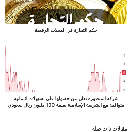
ت
ج
ا
ر
ة
حكم التجارة في العملات الرقمية
ف
ي
ش
ا
ر
ل
ك
ع
ة
م
ا
ل
ل
ا
م
ت
ت
ا
ط
ل
و
شركة المتطورة تعلن عن حصولها على تسهيلات ائتمانية
ر
ر
متوافقة مع الشريعة الإسلامية بقيمة 100 مليون ريال سعودي
ق
ة
م
ت
ي
ع
مقالات ذات صلة
ة
ل