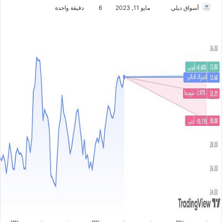
أسواق ديلي
أ
مايو 11, 2023
6
دقيقة واحدة
ر
س
ل
ب
ر
ي
د
ا
إ
ل
ك
ت
ر
و
ن
ي
ا