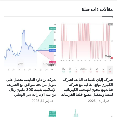
م
ز
مقالات ذات صلة
ش
ة
ر
ف
و
ي
ع
ص
إ
ا
ن
ف
ت
ي
ا
أ
ج
ر
ا
ب
ل
ا
م
ح
و
ه
شركة إليان للصناعة التابعة لشركة
شركة بن داود القابضة تحصل على
ا
ا
الكثيري توقع اتفاقية مع شركة
تمويل مرابحة متوافق مع الشريعة
د
خ
شاندونغ تيجون للهندسة الكهربائية
الإسلامية بقيمة 300 مليون ريال
ا
ل
لتنفيذ وتشغيل مصنع خلط الخرسانة
من بنك الإمارات دبي الوطني
ل
ا
فبراير 14, 2025
فبراير 14, 2025
ك
ل
ي
ا
م
ل