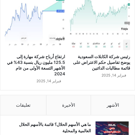
ي
ر
ا
ب
ئ
ع
ي
ا
ة
ل
ا
أ
ل
و
م
ل
ت
م
رئيس شركة الكابلات السعودية
ارتفاع أرباح شركة مهارة إلى
خ
ن
يوضح تفاصيل حكم الاعتراض على
125.5 مليون ريال بنسبة 43% في
ص
ع
قائمة مطالبات الدائنين
الأشهر التسعة الأولى من عام
ص
ا
2024
فبراير 14, 2025
ة
م
فبراير 14, 2025
س
2
ي
0
ح
2
ق
3
الأشهر
الأخيرة
تعليقات
ق
م
ق
ي
ما هي الأسهم الحلال؟ قائمة بالأسهم الحلال
م
العالمية والمحلية
ة