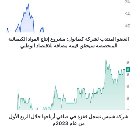
و
ا
ل
م
ن
ت
العضو المنتدب لشركة كيمانول: مشروع إنتاج المواد الكيميائية
د
المتخصصة سيحقق قيمة مضافة للاقتصاد الوطني
ب
ل
ش
ش
ر
ر
ك
ك
ة
ة
ش
ك
م
ي
س
م
ت
ا
س
ن
ج
شركة شمس تسجل قفزة في صافي أرباحها خلال الربع الأول
و
ل
من عام 2023م
ل
ق
:
ف