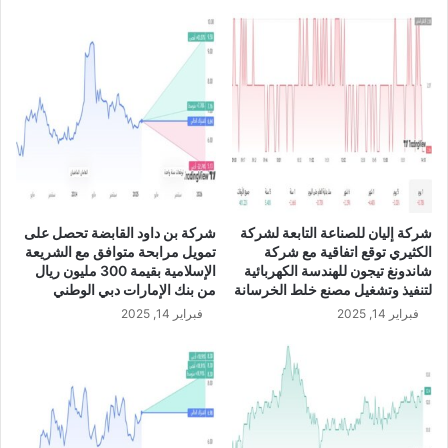
م
ص
ن
ع
ي
ن
ج
د
ي
د
ي
شركة إليان للصناعة التابعة لشركة
شركة بن داود القابضة تحصل على
ن
الكثيري توقع اتفاقية مع شركة
تمويل مرابحة متوافق مع الشريعة
ل
شاندونغ تيجون للهندسة الكهربائية
الإسلامية بقيمة 300 مليون ريال
ل
لتنفيذ وتشغيل مصنع خلط الخرسانة
من بنك الإمارات دبي الوطني
م
فبراير 14, 2025
فبراير 14, 2025
خ
ب
و
ز
ا
ت
و