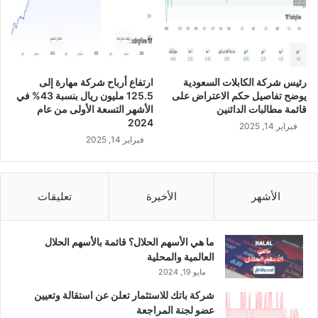
ا
ل
د
و
ا
رئيس شركة الكابلات السعودية
ارتفاع أرباح شركة مهارة إلى
ج
يوضح تفاصيل حكم الاعتراض على
125.5 مليون ريال بنسبة 43% في
ن
قائمة مطالبات الدائنين
الأشهر التسعة الأولى من عام
و
2024
فبراير 14, 2025
م
فبراير 14, 2025
ح
ط
ة
ط
الأشهر
الأخيرة
تعليقات
ا
ق
ة
ما هي الأسهم الحلال؟ قائمة بالأسهم الحلال
ش
العالمية والمحلية
م
مايو 19, 2024
س
شركة باتك للاستثمار تعلن عن استقالة وتعيين
ي
عضو لجنة المراجعة
ة