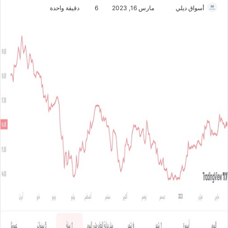
أسواق ديلي
أ
مارس 16, 2023
6
دقيقة واحدة
ر
س
ل
ب
ر
ي
د
ا
إ
ل
ك
ت
ر
و
ن
ي
ا