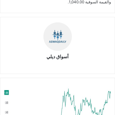
والقيمة السوقية 1,040.00.
أسواق ديلي
موق
ع
الوي
ب
ا
ل
د
و
ل
ا