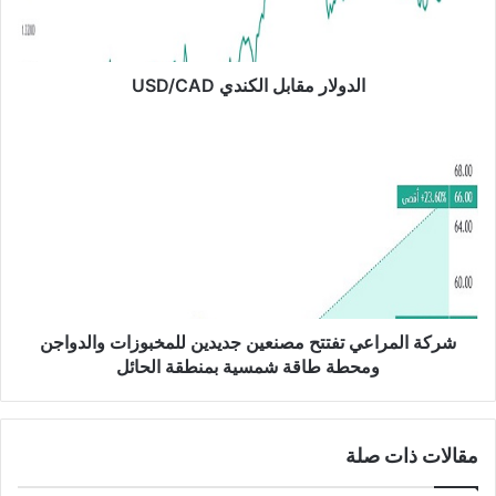
ر
م
ق
ا
الدولار مقابل الكندي USD/CAD
ب
ل
ش
ا
ر
ل
ك
ك
ة
ن
ا
د
ل
ي
م
U
ر
S
ا
D
ع
شركة المراعي تفتتح مصنعين جديدين للمخبوزات والدواجن
/
ي
ومحطة طاقة شمسية بمنطقة الحائل
C
ت
A
ف
D
ت
مقالات ذات صلة
ت
ح