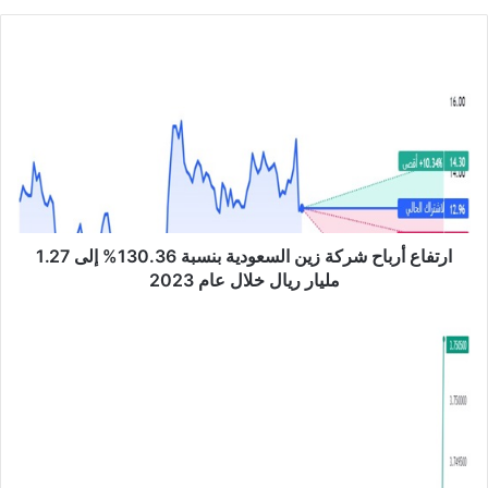
الوي
ب
ا
ر
ت
ف
ا
ع
أ
ر
ب
ا
ارتفاع أرباح شركة زين السعودية بنسبة 130.36% إلى 1.27
ح
مليار ريال خلال عام 2023
ش
ر
ا
ك
ل
ة
د
ز
و
ي
ل
ن
ا
ا
ر
ل
م