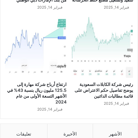
1
S
فبراير 14, 2025
فبراير 14, 2025
.
A
2
R
7
م
ل
ي
ا
ر
ر
ي
ا
ل
رئيس شركة الكابلات السعودية
ارتفاع أرباح شركة مهارة إلى
خ
يوضح تفاصيل حكم الاعتراض على
125.5 مليون ريال بنسبة 43% في
ل
قائمة مطالبات الدائنين
الأشهر التسعة الأولى من عام
ا
2024
فبراير 14, 2025
ل
فبراير 14, 2025
ع
ا
م
2
الأشهر
الأخيرة
تعليقات