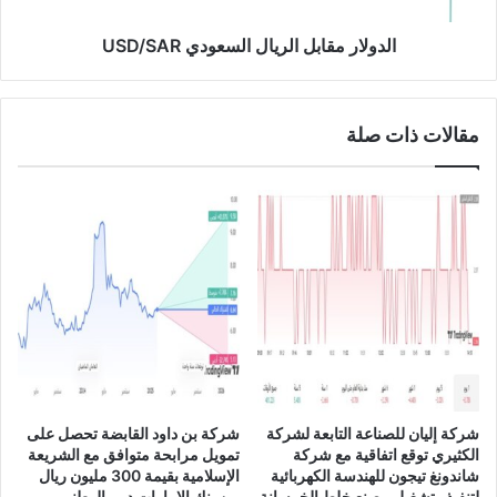
س
ق
ع
ا
الدولار مقابل الريال السعودي USD/SAR
و
ب
د
ل
ي
ا
مقالات ذات صلة
ة
ل
ب
ر
ن
ي
س
ا
ب
ل
ة
ا
1
ل
3
س
0
ع
.
و
3
د
6
ي
%
U
شركة إليان للصناعة التابعة لشركة
شركة بن داود القابضة تحصل على
إ
S
الكثيري توقع اتفاقية مع شركة
تمويل مرابحة متوافق مع الشريعة
ل
D
شاندونغ تيجون للهندسة الكهربائية
الإسلامية بقيمة 300 مليون ريال
ى
/
لتنفيذ وتشغيل مصنع خلط الخرسانة
من بنك الإمارات دبي الوطني