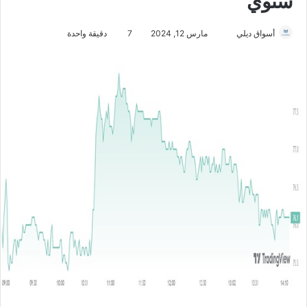
سنوي
أسواق ديلي
أ
مارس 12, 2024
7
دقيقة واحدة
ر
س
ل
ب
ر
ي
د
ا
إ
ل
ك
ت
ر
و
ن
ي