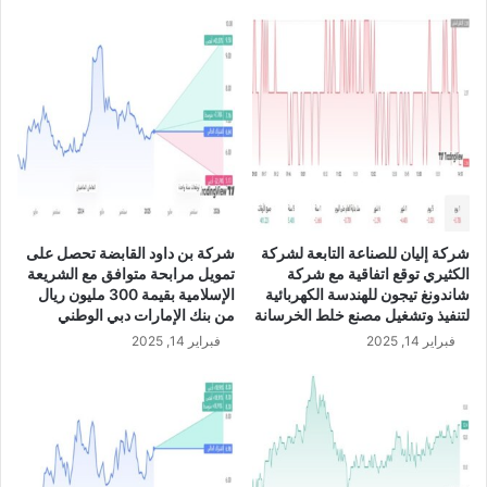
ل
ي
ى
ا
9
ل
7
ا
1
ل
م
س
ل
ع
ي
و
و
د
ن
ي
ر
U
شركة إليان للصناعة التابعة لشركة
شركة بن داود القابضة تحصل على
ي
S
الكثيري توقع اتفاقية مع شركة
تمويل مرابحة متوافق مع الشريعة
ا
D
شاندونغ تيجون للهندسة الكهربائية
الإسلامية بقيمة 300 مليون ريال
ل
/
لتنفيذ وتشغيل مصنع خلط الخرسانة
من بنك الإمارات دبي الوطني
م
S
فبراير 14, 2025
فبراير 14, 2025
ع
A
ن
R
ه
ا
ي
ة
ا