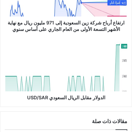
أ
ر
ب
ا
ارتفاع أرباح شركة زين السعودية إلى 971 مليون ريال مع نهاية
ح
الأشهر التسعة الأولى من العام الجاري على أساس سنوي
ش
ر
ا
ك
ل
ة
د
ز
و
ي
ل
ن
ا
ا
ر
ل
م
س
ق
ع
ا
الدولار مقابل الريال السعودي USD/SAR
و
ب
د
ل
ي
ا
مقالات ذات صلة
ة
ل
إ
ر