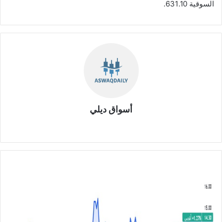
السوقية 631.10.
أسواق ديلي
موق
ع
الوي
ب
ا
ر
ت
ف
ا
ع