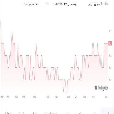
أسواق ديلي
أ
ديسمبر 12, 2023
1
دقيقة واحدة
ر
س
ل
ب
ر
ي
د
ا
إ
ل
ك
ت
ر
و
ن
ي
ا