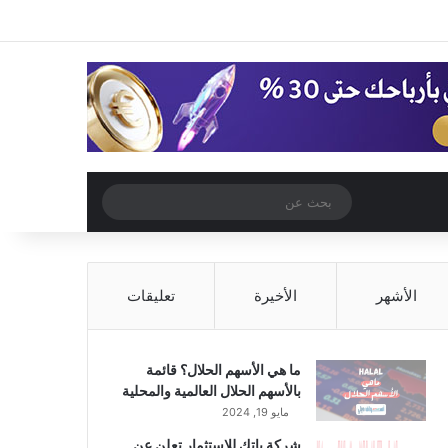
‫X
فيسبوك
‫YouTube
انستقرام
تسجيل الدخول
مقال عشوائي
إضافة عمود جا
مقال عشوائي
بحث
عن
الأشهر
الأخيرة
تعليقات
ما هي الأسهم الحلال؟ قائمة
بالأسهم الحلال العالمية والمحلية
مايو 19, 2024
شركة باتك للاستثمار تعلن عن