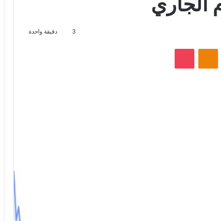
م الجاري
3
دقيقة واحدة
VKontak
Odnoklassniki
‫Pocket