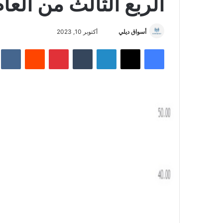
الربع الثالث من العا
أسواق ديلي
أ
أكتوبر 10, 2023
ر
فيسبوك
‫X
لينكدإن
‏Tumblr
بينتيريست
‏Reddit
‏te
س
ل
ب
ر
ي
د
ا
إ
ل
ك
ت
ر
و
ن
ي