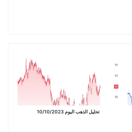
ت
ح
ل
ي
ل
ا
ل
ذ
ه
ب
تحليل الذهب اليوم 10/10/2023
ا
ل
ي