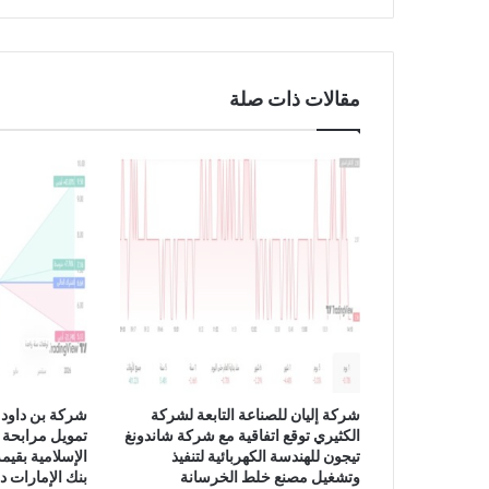
ن
ع
ن
ز
مقالات ذات صلة
ي
ا
د
ة
أ
ج
و
ر
ا
ل
ع
ا
م
ل
شركة إليان للصناعة التابعة لشركة
شركة بن داود 
ي
الكثيري توقع اتفاقية مع شركة شاندونغ
تمويل مرابحة 
ن
تيجون للهندسة الكهربائية لتنفيذ
ل
وتشغيل مصنع خلط الخرسانة
بنك الإمارات د