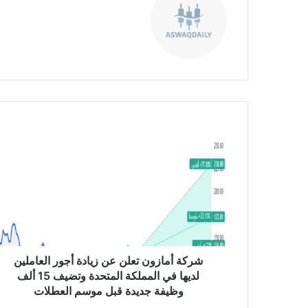
موق
ع
الوي
ب
ش
ر
ك
ة
أ
م
ا
ز
و
ن
شركة أمازون تعلن عن زيادة أجور العاملين
ت
لديها في المملكة المتحدة وتضيف 15 ألف
ع
وظيفة جديدة قبل موسم العطلات
ل