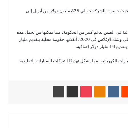
ولكن هذه التقنيات لم تجعل الشركة مربحة حتى الآن، حيث خسرت الشركة حوالي 835 مليون دولار من أبريل إلى
ية في الصين بدعم كبير من الحكومة، مما يمكنها من تحمل هذه
الخسائر والاستمرار في النمو. عندما كانت شركة نيو على وشك الإفلاس في 2020، أنقذتها حكومة محلية بتقديم مليار
رات الكهربائية، مما يشكل تهديدًا لشركات السيارات التقليدية
‏Reddit
‏VKontakte
Odnoklassniki
‫Pocket
مشاركة عبر البريد
طباعة