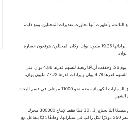
بع الثالث، وأظهرت أنها تجاوزت تقديرات المحللين. ومع ذلك،
وبلغت خسارة سهم الشركة -2.41 يوان، في حين بلغت إيراداتها 19.26 مليون يوان. وكان المحللون يتوقعون خسارة
وأعلنت شركة كوستكو هولسيل عن أرباحها للربع الرابع يوم 26، وحققت أرباحًا ربعية للسهم قدرها 4.86 يوان على
وقامت شركة نيو NIO التي تنافس شركة تسلا في سوق السيارات الكهربائية بضم نحو 11000 موظف في قسم البحث
واستثمرت الشركة كثيرًا في التكنولوجيا، حيث تستخدم مصنعًا آليًا يحتاج إلى 30 فنيًا فقط لإنتاج 300000 محرك
كهربائي في السنة. كما تقدم شركة نيو نظارات ذكية بسعر 350 دولارًا لكل راكب في سياراتها، وهاتفًا ذكيًا يتفاعل مع