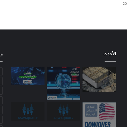
الأحدث
وس