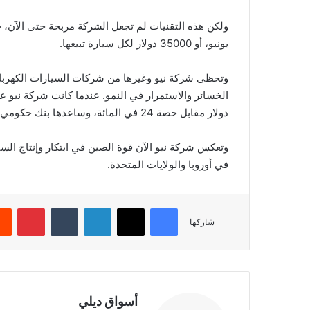
يونيو، أو 35000 دولار لكل سيارة تبيعها.
وتحظى شركة نيو وغيرها من شركات السيارات الكهربائ
دولار مقابل حصة 24 في المائة، وساعدها بنك حكومي بتقديم 1.6 مليار دولار إضافية.
وتعكس شركة نيو الآن قوة الصين في ابتكار وإنتاج السيا
في أوروبا والولايات المتحدة.
فيسبوك
‫X
لينكدإن
‏Tumblr
بينتيريست
شاركها
أسواق ديلي