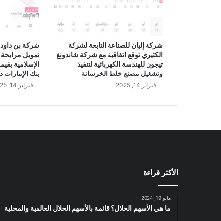
س
ج
ل
أ
شركة إليان للصناعة التابعة لشركة
شركة بن داود 
ع
الكثيري توقع اتفاقية مع شركة شاندونغ
تمويل مرابحة 
ل
تيجون للهندسة الكهربائية لتنفيذ
ى
وتشغيل مصنع خلط الخرسانة
بنك الإمارات د
س
فبراير 14, 2025
فبراير 14, 2025
ل
س
ة
م
ك
ا
س
ب
الأكثر قراءة
ف
ي
1
مايو 19, 2024
5
ما هي الأسهم الحلال؟ قائمة بالأسهم الحلال العالمية والمحلية
ش