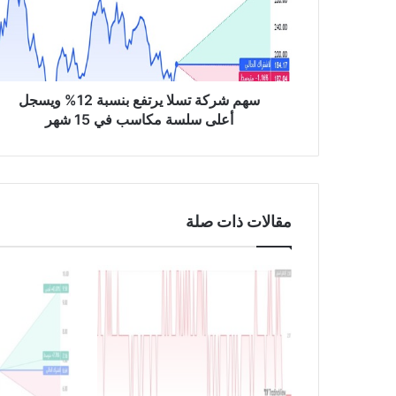
ر
ك
ة
ت
س
ل
سهم شركة تسلا يرتفع بنسبة 12% ويسجل
ا
أعلى سلسة مكاسب في 15 شهر
ي
ر
ت
ف
ع
مقالات ذات صلة
ب
ن
س
ب
ة
1
2
%
و
ي