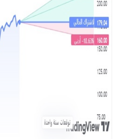
و
ن
ي
ا