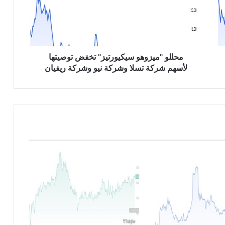
و
"
م
ي
ز
و
محللو "ميزوهو سيكيورتيز" تخفض توصيتها
ه
لأسهم شركة تسلا وشركة نيو وشركة ريفيان
و
س
ي
ك
ي
و
ر
ت
ي
ز
"
ت
خ
ف
ض