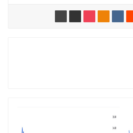
‏Reddit
‏VKontakte
Odnoklassniki
‫Pocket
مشاركة عبر البريد
طباعة
م
ح
ل
ل