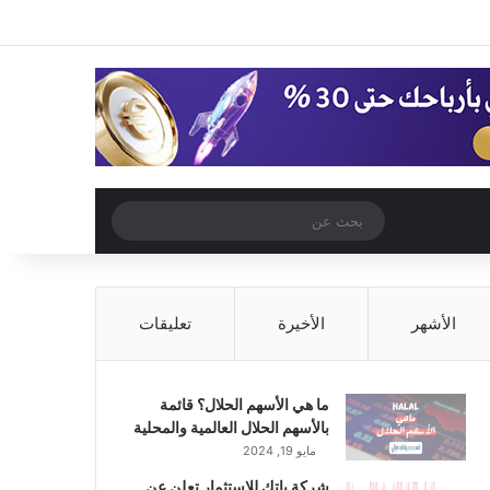
‫X
فيسبوك
‫YouTube
انستقرام
تسجيل الدخول
مقال عشوائي
إضافة عمود جا
مقال عشوائي
بحث
عن
الأشهر
الأخيرة
تعليقات
ما هي الأسهم الحلال؟ قائمة
بالأسهم الحلال العالمية والمحلية
مايو 19, 2024
شركة باتك للاستثمار تعلن عن