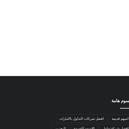
وم هامة
اسهم قديمة
افضل شركات التداول بالامارات
افضل شركة تداول
الاسهم القديمة
البحرين