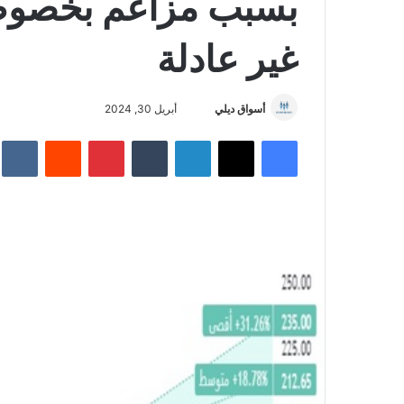
بسبب مزاعم بخصوص
غير عادلة
أسواق ديلي
أ
أبريل 30, 2024
ر
فيسبوك
‫X
لينكدإن
‏Tumblr
بينتيريست
‏Reddit
‏te
س
ل
ب
ر
ي
د
ا
إ
ل
ك
ت
ر