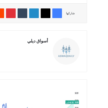
فيسبوك
‫X
لينكدإن
‏Tumblr
بينتيريست
شاركها
أسواق ديلي
موق
ع
الوي
ب
س
ه
م
ش