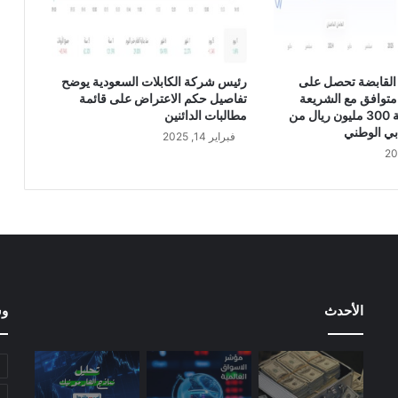
ت
و
ص
ي
القابضة تحصل على
رئيس شركة الكابلات السعودية يوضح
ت
متوافق مع الشريعة
تفاصيل حكم الاعتراض على قائمة
ه
الإسلامية بقيمة 300 مليون ريال من
مطالبات الدائنين
ا
بي الوطني
فبراير 14, 2025
ل
أ
س
ه
م
ش
ر
ك
ة
الأحدث
وس
ت
س
ل
ا
و