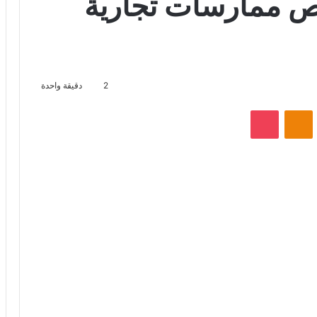
 ممارسات تجارية
2
دقيقة واحدة
VKontak
Odnoklassniki
‫Pocket