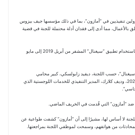
ولين تنفيذيين في “أمازون”، بما في ذلك مؤسسها جيف بيزوس
 بالأعمال، مما أدى إلى فقدان أدلة محتملة للجنة في قضية
وأفادت اللجنة أن “بيزوس” و”جاسي” وآخرين تواصلوا باستخدام تطبيق “سيغنال” المشفر من أبريل 2019 إلى مايو
 “سيغنال”، حسب اللجنة، ديفيد زابولسكي، كبير محامي
“أمازون”، وجيف ويلك، رئيس المبيعات بالتجزئة حتى 2021، وديف كلارك، المدير التنفيذي للخدمات اللوجستية الذي
 ضد “أمازون” التي قُدمت في الخريف الماضي.
للجنة لا أساس لها، مشيرًا إلى أن “أمازون” كشفت طواعية عن
محادثات من هواتفهم، وسمحت لموظفي اللجنة بمراجعتها.