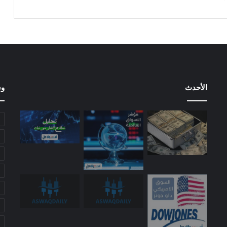
الأحدث
وس