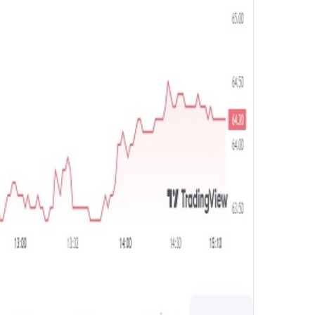
و
ن
ي
ا