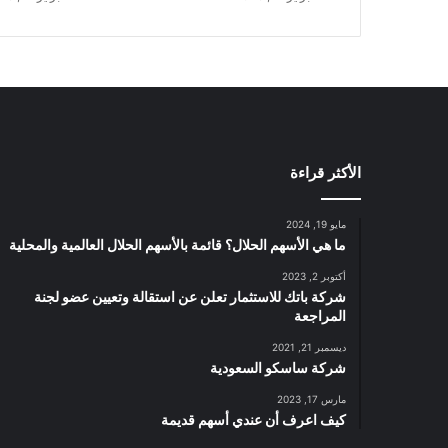
و
ن
ر
ي
ا
ل
س
ع
الأكثر قراءة
و
د
ي
مايو 19, 2024
ف
ما هي الأسهم الحلال؟ قائمة بالأسهم الحلال العالمية والمحلية
ي
أكتوبر 2, 2023
ا
شركة باتك للاستثمار تعلن عن استقالة وتعيين عضو لجنة
ل
المراجعة
ر
ب
ديسمبر 21, 2021
شركة ساسكو السعودية
ع
ا
مارس 17, 2023
ل
كيف اعرف أن عندي أسهم قديمة
ث