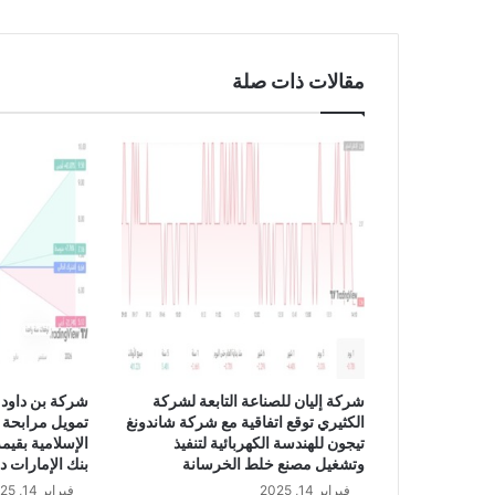
ة
ز
ي
مقالات ذات صلة
ن
ا
ل
س
ع
و
د
ي
ة
إ
ل
ى
1
2
شركة إليان للصناعة التابعة لشركة
شركة بن داود 
4
الكثيري توقع اتفاقية مع شركة شاندونغ
تمويل مرابحة 
م
تيجون للهندسة الكهربائية لتنفيذ
ل
وتشغيل مصنع خلط الخرسانة
بنك الإمارات د
ي
فبراير 14, 2025
فبراير 14, 2025