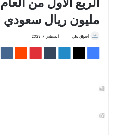
مليون ريال سعودي
أسواق ديلي
أ
أغسطس 7, 2023
ر
فيسبوك
‫X
لينكدإن
‏Tumblr
بينتيريست
‏Reddit
‏te
س
ل
ب
ر
ي
د
ا
إ
ل
ك
ت
ر