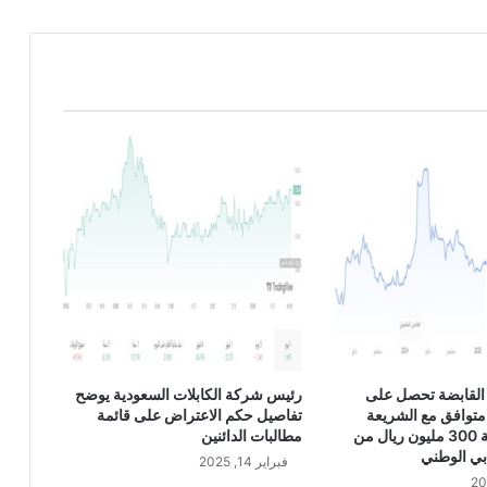
ر
ي
ا
ل
ا
ل
س
ع
و
د
ي
U
S
D
/
S
A
القابضة تحصل على
رئيس شركة الكابلات السعودية يوضح
R
متوافق مع الشريعة
تفاصيل حكم الاعتراض على قائمة
الإسلامية بقيمة 300 مليون ريال من
مطالبات الدائنين
بي الوطني
فبراير 14, 2025