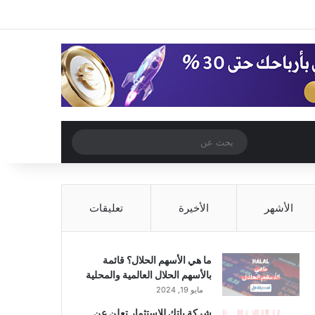
‫X
فيسبوك
‫YouTube
انستقرام
تسجيل الدخول
مقال عشوائي
إضافة عمود جا
مقال عشوائي
بحث
عن
الأشهر
الأخيرة
تعليقات
ما هي الأسهم الحلال؟ قائمة
بالأسهم الحلال العالمية والمحلية
مايو 19, 2024
شركة باتك للاستثمار تعلن عن