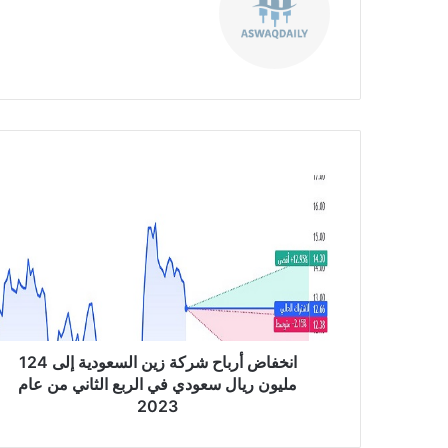
موق
ع
الوي
ب
ا
ن
خ
ف
ا
ض
أ
ر
ب
ا
انخفاض أرباح شركة زين السعودية إلى 124
ح
مليون ريال سعودي في الربع الثاني من عام
ش
2023
ر
ك