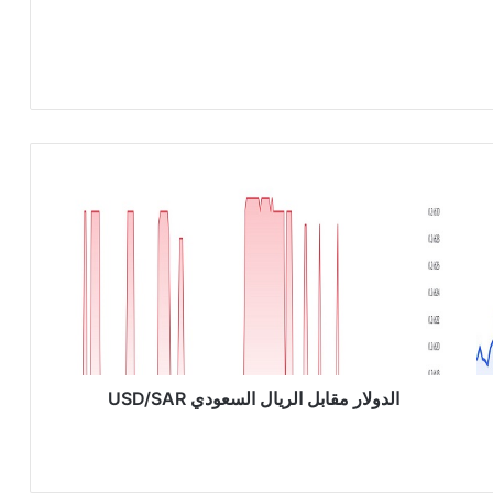
ا
ل
د
و
ل
ا
ر
م
ق
ا
الدولار مقابل الريال السعودي USD/SAR
ب
ل
ا
ل