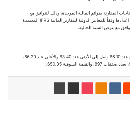
حات المقارنة بقوائم المالية الموحدة، وذلك لتتوافق مع
السياسات المحاسبية المطبقة للفترة الحالية، التي تم اعدادها وفقاً للمعايير الدولية للتقارير المالية IFRS المعتمدة
توافق مع عرض السنة الحالية.
بلغ اخر سعر للسهم 64.20 ريال سعودي، وكان الافتتاح عند 66.10 وصل إلى الأدنى عند 63.40 والأعلى عند 66.20،
‏Reddit
‏VKontakte
Odnoklassniki
‫Pocket
مشاركة عبر البريد
طباعة