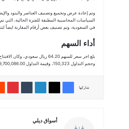
وتم إعادة عرض وتجميع وتصنيف العناصر والبنود والإيضا
في السعودية، وتم تصنيف بعض أرقام المقارنة ايضاً لت
أداء السهم
وحجم التداول 150,323، وقيمة التداول 9,700,086.00، بعدد صفقات 897، والقيمة السوقية 650.35.
فيسبوك
‫X
لينكدإن
‏Tumblr
بينتيريست
شاركها
أسواق ديلي