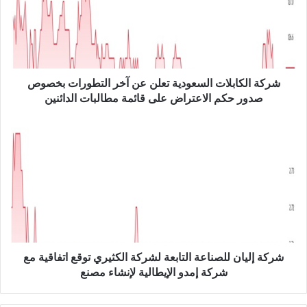
ا
ل
ك
ا
ب
ل
شركة الكابلات السعودية تعلن عن آخر التطورات بخصوص
ا
صدور حكم الاعتراض على قائمة مطالبات الدائنين
ت
ا
ش
ل
ر
س
ك
ع
ة
و
إ
د
ل
ي
ي
ة
ا
ت
ن
ع
ل
شركة إليان للصناعة التابعة لشركة الكثيري توقع اتفاقية مع
ل
ل
شركة إمدو الإيطالية لإنشاء مصنع
ن
ص
ع
ن