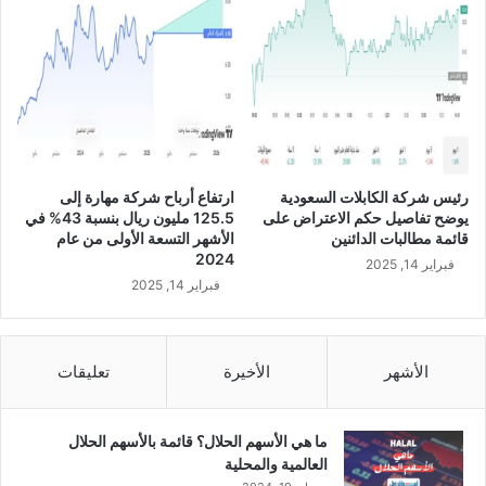
ح
ي
ك
ت
م
و
ا
ق
ل
ع
ا
ا
ع
ت
ت
ف
ر
ا
رئيس شركة الكابلات السعودية
ارتفاع أرباح شركة مهارة إلى
ا
ق
يوضح تفاصيل حكم الاعتراض على
125.5 مليون ريال بنسبة 43% في
ض
ي
قائمة مطالبات الدائنين
الأشهر التسعة الأولى من عام
ع
ة
2024
فبراير 14, 2025
ل
م
فبراير 14, 2025
ى
ع
ق
ش
ا
ر
ئ
ك
الأشهر
الأخيرة
تعليقات
م
ة
ة
إ
م
م
ما هي الأسهم الحلال؟ قائمة بالأسهم الحلال
ط
د
العالمية والمحلية
ا
و