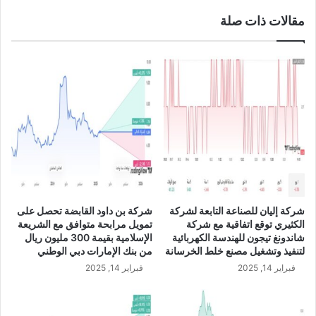
ن
ا
مقالات ذات صلة
آ
ع
خ
ة
ر
ا
ا
ل
ل
ت
ت
ا
ط
ب
و
ع
ر
ة
ا
ل
ت
ش
ب
ر
خ
ك
شركة إليان للصناعة التابعة لشركة
شركة بن داود القابضة تحصل على
ص
ة
الكثيري توقع اتفاقية مع شركة
تمويل مرابحة متوافق مع الشريعة
و
ا
شاندونغ تيجون للهندسة الكهربائية
الإسلامية بقيمة 300 مليون ريال
ص
ل
لتنفيذ وتشغيل مصنع خلط الخرسانة
من بنك الإمارات دبي الوطني
ص
ك
فبراير 14, 2025
فبراير 14, 2025
د
ث
و
ي
ر
ر