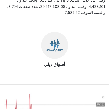
وصل إلى الأدنى عند 6.52 والأعلى عند 6.78، وحجم التداول
4,423,101، وقيمة التداول 29,517,303.00، بعدد صفقات 3,704،
والقيمة السوقية 7,589.52.
أسواق ديلي
موق
ع
الوي
ب
ش
ر
ك
ة