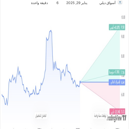
أسواق ديلي
أ
يناير 29, 2025
6
دقيقة واحدة
ر
س
ل
ب
ر
ي
د
ا
إ
ل
ك
ت
ر
و
ن
ي
ا