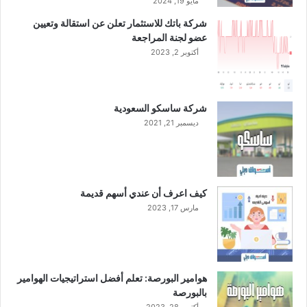
مايو 19, 2024
ل
ا
شركة باتك للاستثمار تعلن عن استقالة وتعيين
ب
ل
عضو لجنة المراجعة
ا
إ
ت
أكتوبر 2, 2023
ي
ا
ط
ل
ا
د
ل
شركة ساسكو السعودية
ا
ي
ديسمبر 21, 2021
ئ
ة
ن
ل
ي
إ
ن
ن
ش
كيف اعرف أن عندي أسهم قديمة
ا
مارس 17, 2023
ء
م
ص
ن
ع
هوامير البورصة: تعلم أفضل استراتيجيات الهوامير
بالبورصة