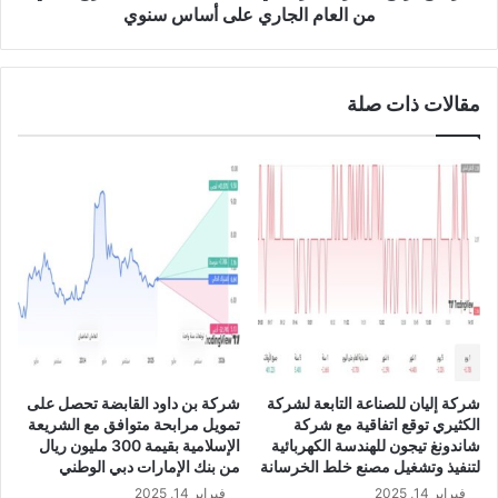
ي
ح
من العام الجاري على أساس سنوي
ة
م
ت
ص
ت
ر
مقالات ذات صلة
ح
ف
و
ا
ل
ل
ل
ر
ل
ا
خ
ج
س
ح
ا
ي
ئ
ب
ر
ن
خ
س
ل
ب
ا
ة
شركة إليان للصناعة التابعة لشركة
شركة بن داود القابضة تحصل على
ل
1
الكثيري توقع اتفاقية مع شركة
تمويل مرابحة متوافق مع الشريعة
ا
3
شاندونغ تيجون للهندسة الكهربائية
الإسلامية بقيمة 300 مليون ريال
ل
.
لتنفيذ وتشغيل مصنع خلط الخرسانة
من بنك الإمارات دبي الوطني
ر
2
فبراير 14, 2025
فبراير 14, 2025