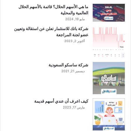
ل
م
ما هي الأسهم الحلال؟ قائمة بالأسهم الحلال
ى
ا
العالمية والمحلية
أ
ل
مايو 19, 2024
س
ج
شركة باتك للاستثمار تعلن عن استقالة وتعيين
ا
ا
عضو لجنة المراجعة
س
ر
س
أكتوبر 2, 2023
ي
ن
ع
و
ل
ي
ى
شركة ساسكو السعودية
أ
ديسمبر 21, 2021
س
ا
س
س
ن
كيف اعرف أن عندي أسهم قديمة
و
مارس 17, 2023
ي