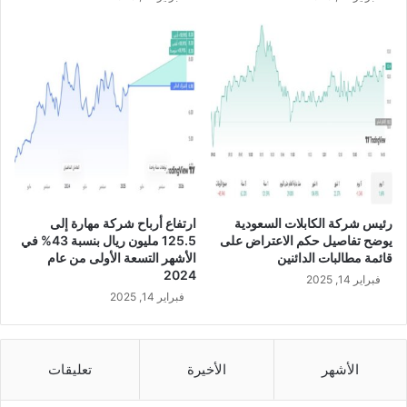
ب
%
ع
خ
ا
ل
ل
ا
ث
ل
ا
ا
ن
ل
ي
ر
م
ب
ن
ع
ا
ا
ل
ل
رئيس شركة الكابلات السعودية
ارتفاع أرباح شركة مهارة إلى
ع
ث
يوضح تفاصيل حكم الاعتراض على
125.5 مليون ريال بنسبة 43% في
ا
ا
قائمة مطالبات الدائنين
الأشهر التسعة الأولى من عام
م
ن
2024
فبراير 14, 2025
ا
ي
فبراير 14, 2025
ل
م
ج
ن
ا
ا
ر
ل
الأشهر
الأخيرة
تعليقات
ي
ع
ع
ا