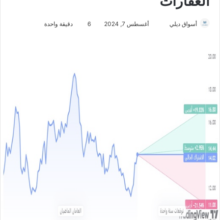
العقارات
أسواق ديلي
أ
أغسطس 7, 2024
6
دقيقة واحدة
ر
س
ل
ب
ر
ي
د
ا
إ
ل
ك
ت
ر
و
ن
ي