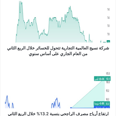
ر
ك
ة
ن
س
ي
ج
ا
ل
شركة نسيج العالمية التجارية تتحول للخسائر خلال الربع الثاني
ع
من العام الجاري على أساس سنوي
ا
ل
ا
م
ر
ي
ت
ة
ف
ا
ا
ل
ع
ت
أ
ج
ر
ا
ب
ر
ا
ارتفاع أرباح مصرف الراجحي بنسبة 13.2% خلال الربع الثاني