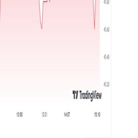
ر
و
ن
ي
ا