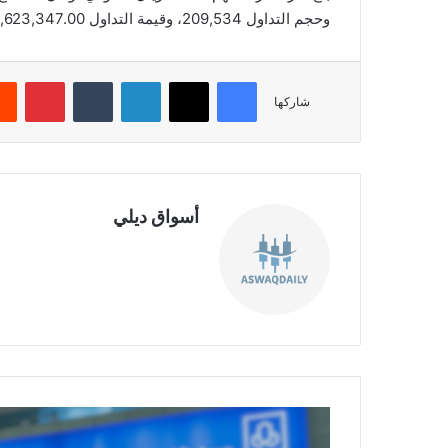
وحجم التداول 209,534، وقيمة التداول 9,623,347.00، بعدد صفقات 570، والقيمة السوقية 11,955.11.
فيسبوك
‫X
لينكدإن
‏Tumblr
بينتيريست
شاركها
أسواق ديلي
موق
ع
الوي
ب
م
ا