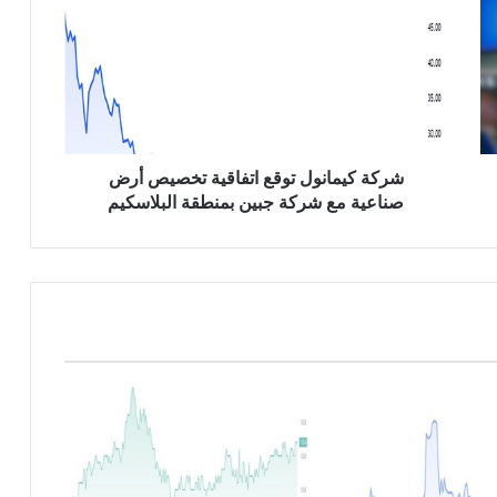
ك
ة
ك
ي
م
ا
ن
و
شركة كيمانول توقع اتفاقية تخصيص أرض
ل
صناعية مع شركة جبين بمنطقة البلاسكيم
ت
و
ق
ع
ا
ت
ف
ا
ق
ي
ة
ت