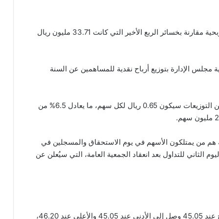
وعلى صعيد ربعي، انتقلت الشركة من الخسارة إلى الربحية مقارنة بخسائر الربع الأخير التي كانت 33.71 مليون ريال
مجلس الإدارة بتوزيع أرباح نقدية للمساهمين عن السنة
وبيّنت الشركة في إعلان لـ “تداول”، أن نصيب السهم من التوزيعات سيكون 0.65 ريال لكل سهم، ما يعادل 6.5% من
 هم من يمتلكون الأسهم في يوم الاستحقاق والمسجلين في
يوم الثاني للتداول بعد انعقاد الجمعية العامة، التي سيُعلن عن
بلغ اخر سعر للسهم 45.90 ريال سعودي، وكان الافتتاح عند 45.05 وصل إلى الأدنى عند 45.05 والأعلى عند 46.20،