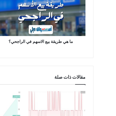
ه
ي
ط
ر
ي
ق
ة
ب
ما هي طريقة بيع الاسهم في الراجحي؟
ي
ع
ا
ل
ا
س
مقالات ذات صلة
ه
م
ف
ي
ا
ل
ر