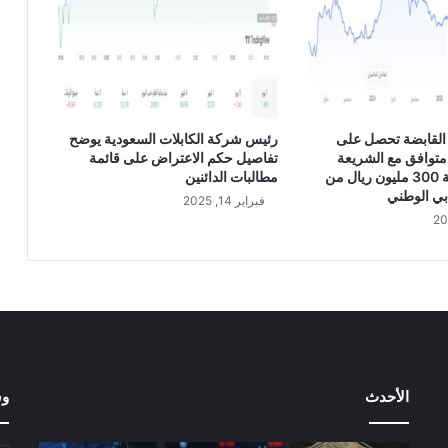
خ
ص
ي
ص
أ
ر
ض
القابضة تحصل على
رئيس شركة الكابلات السعودية يوضح
ص
متوافق مع الشريعة
تفاصيل حكم الاعتراض على قائمة
ن
الإسلامية بقيمة 300 مليون ريال من
مطالبات الدائنين
ا
بي الوطني
فبراير 14, 2025
ع
ي
ة
م
ع
ش
ر
ك
ة
الأحدث
وس
ج
ب
ي