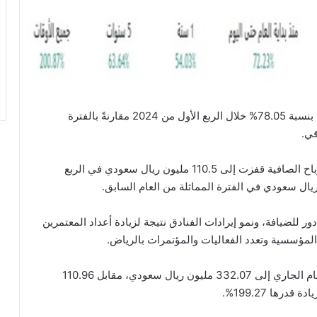
شهدت شركة طيبة للاستثمار زيادة في الأرباح الصافية بنسبة 78.05% خلال الربع الأول من 2024 مقارنةً بالفترة
وأظهرت البيانات المنشورة على موقع “تداول”، أن الأرباح الصافية قفزت إلى 110.5 مليون ريال سعودي في الربع
لضيافة، ونمو إيرادات الفنادق نتيجة لزيادة أعداد المعتمرين
 المؤسسية وتعدد الفعاليات والمؤتمرات بالرياض.
وارتفعت إجمالي المبيعات/الإيرادات في الربع الأول للعام الجاري إلى 332.07 مليون ريال سعودي، مقابل 110.96
رها 199.27%.