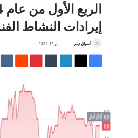
إيرادات النشاط الفن
أسواق ديلي
أ
مايو 15, 2024
ر
فيسبوك
‫X
لينكدإن
‏Tumblr
بينتيريست
‏Reddit
‏te
س
ل
ب
ر
ي
د
ا
إ
ل
ك
ت