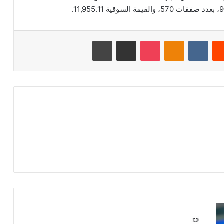
‏Reddit
‏VKontakte
Odnoklassniki
‫Pocket
مشاركة عبر البريد
طباعة
ش
ر