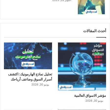
أكتوبر 28, 2023
ح
أ
س
ه
م
ح
أحدث المقالات
ق
و
ق
أ
و
ل
و
ي
تحليل نماذج الهارمونيك: اكتشف
ة
أسرار السوق وضاعف أرباحك
يونيو 30, 2026
مؤشر الاسواق العالمية
يونيو 30, 2026