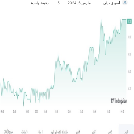
أسواق ديلي
أ
مارس 6, 2024
5
دقيقة واحدة
ر
س
ل
ب
ر
ي
د
ا
إ
ل
ك
ت
ر
و
ن
ي
ا