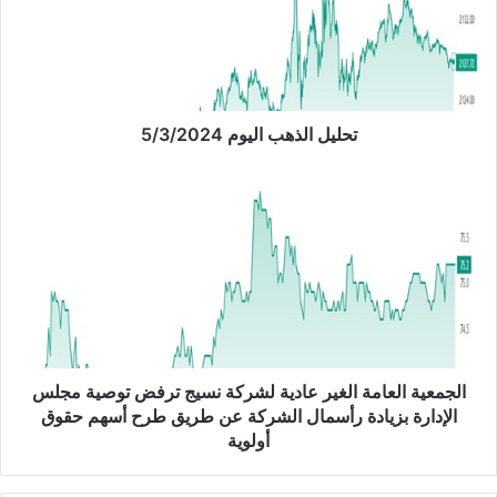
ل
ا
ل
ذ
ه
ب
تحليل الذهب اليوم 5/3/2024
ا
ل
ا
ي
ل
و
ج
م
م
5
ع
/
ي
3
ة
/
ا
2
ل
0
ع
الجمعية العامة الغير عادية لشركة نسيج ترفض توصية مجلس
2
ا
الإدارة بزيادة رأسمال الشركة عن طريق طرح أسهم حقوق
4
م
أولوية
ة
ا