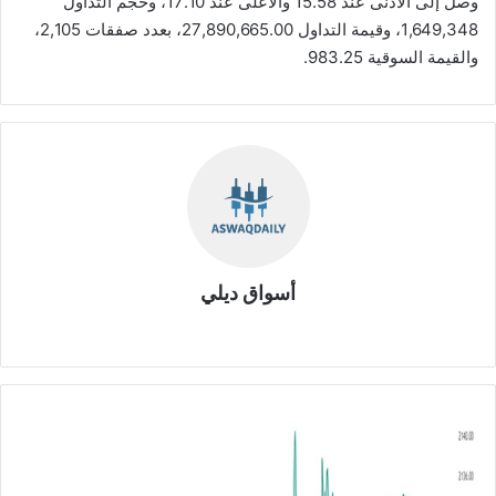
وصل إلى الأدنى عند 15.58 والأعلى عند 17.10، وحجم التداول
1,649,348، وقيمة التداول 27,890,665.00، بعدد صفقات 2,105،
والقيمة السوقية 983.25.
أسواق ديلي
موق
ع
الوي
ب
ت
ح
ل
ي