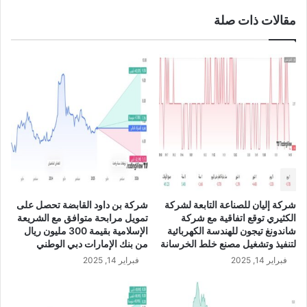
ل
مقالات ذات صلة
غ
ي
ر
ع
ا
د
ي
ة
ل
ش
ر
ك
ة
شركة إليان للصناعة التابعة لشركة
شركة بن داود القابضة تحصل على
ن
الكثيري توقع اتفاقية مع شركة
تمويل مرابحة متوافق مع الشريعة
س
شاندونغ تيجون للهندسة الكهربائية
الإسلامية بقيمة 300 مليون ريال
ي
لتنفيذ وتشغيل مصنع خلط الخرسانة
من بنك الإمارات دبي الوطني
ج
فبراير 14, 2025
فبراير 14, 2025
ت
ر
ف