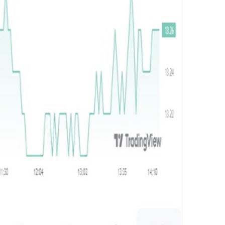
و
ن
ي
ا