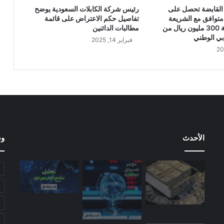
ر
القابضة تحصل على
رئيس شركة الكابلات السعودية يوضح
ب
متوافق مع الشريعة
تفاصيل حكم الاعتراض على قائمة
ع
الإسلامية بقيمة 300 مليون ريال من
مطالبات الدائنين
ا
بي الوطني
فبراير 14, 2025
ل
ث
ا
ل
ث
م
ن
ا
ل
الأحدث
وس
ع
ا
م
ا
ل
ج
ا
ر