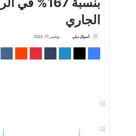
بنسبة 167% ف
الجاري
أسواق ديلي
أ
نوفمبر 17, 2023
ر
فيسبوك
‫X
لينكدإن
‏Tumblr
بينتيريست
‏Reddit
‏te
س
ل
ب
ر
ي
د
ا
إ
ل
ك
ت
ر