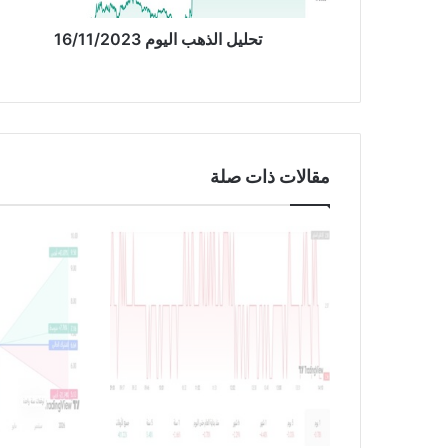
ه
ب
تحليل الذهب اليوم 16/11/2023
ا
ل
ي
و
م
1
مقالات ذات صلة
6
/
1
1
/
2
0
2
3