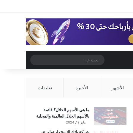
‫X
فيسبوك
‫YouTube
انستقرام
تسجيل الدخول
مقال عشوائي
إضافة عمود جا
مقال عشوائي
بحث
عن
الأشهر
الأخيرة
تعليقات
ما هي الأسهم الحلال؟ قائمة
بالأسهم الحلال العالمية والمحلية
مايو 19, 2024
شركة باتك للاستثمار تعلن عن