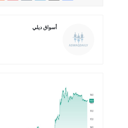
أسواق ديلي
موق
ع
الوي
ب
ت
ح
ل
ي
ل
ا
ل
ذ