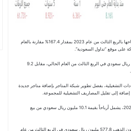
حققت شركة لازوردي للمجوهرات زيادة في صافي أرباحها بالربع الثالث من عام 2023 بمقدار 167.4% مقارنة بالعام
ركة على موقع “تداول السعودية”.
وبينت الشركة أنها حققت صافي ربح قدره 24.6 مليون ريال سعودي في الربع الثالث من العام الحالي، مقابل 9.2
دات التشغيلية، بفضل تطوير شبكة المتاجر بإضافة متاجر جديدة
 إضافة إلى تقليل المصاريف التشغيلية للمجموعة.
وذكرت الشركة أن صافي الربح للربع الثالث من عام 2023، يشمل أرباحاً بقيمة 10.1 مليون ريال سعودي من بيع
وبلغت إيرادات المجموعة الإجمالية مع مراعاة قيمة معدن الذهب 577.8 مليون ريال سعودي في الربع الثالث من عام