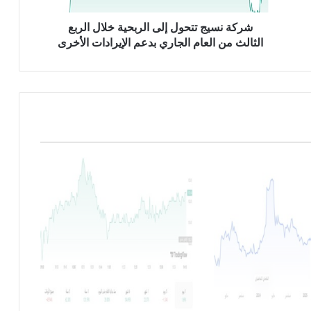
ت
ت
شركة نسيج تتحول إلى الربحية خلال الربع
ح
الثالث من العام الجاري بدعم الإيرادات الأخرى
و
ل
إ
ل
ى
ا
ل
ر
ب
ح
ي
ة
خ
ل
ا
ل
ا
ل