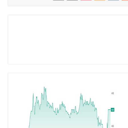
ش
ر
ك
ة
ن
س
ي
ج