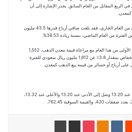
573. مليون ريال سعودي في الربع المقابل من العام السابق. يجدر الإشارة إلى أن
كمعدن.
وعلى مستوى أرباح الشركة خلال الأشهر التسعة الأولى من العام الجاري، فقد بلغت صافي أرباح قدرها 43.5 مليون
وبلغت إيرادات المجموعة الإجمالية، خلال التسعة أشهر الأولى من هذا العام مع مراعاة قيمة معدن الذهب، 1,552
مليون ريال سعودي للفترة الحالية من عام 2023م، بانخفاض بمقدار 3.8٪ عن 1,612 مليون ريال سعودي للفترة
ل على أرباح أو خسائر من قيمة بيع الذهب كمعدن.
بلغ اخر سعر للسهم 13.26 ريال سعودي، وكان الافتتاح عند 13.20 وصل إلى الأدنى عند 13.20 والأعلى عند 13.32،
‏Reddit
‏VKontakte
Odnoklassniki
‫Pocket
مشاركة عبر البريد
طباعة