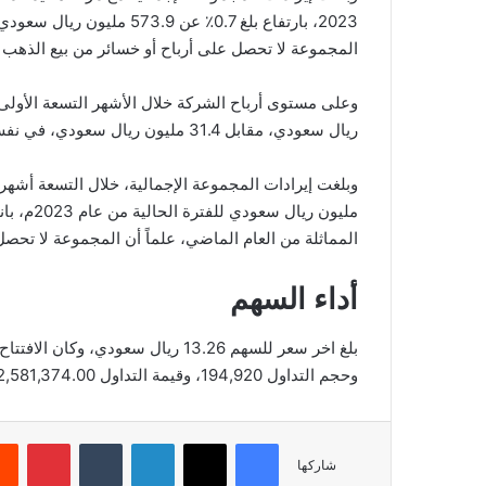
2023، بارتفاع بلغ 0.7٪ عن 9
المجموعة لا تحصل على أرباح أو خسائر من بيع الذهب 
ريال سعودي، مقابل 31.4 مليون ريال سعودي، في نفس الفترة من العام الماضي، بنسبة زيادة 38.53%.
المماثلة من العام الماضي، علماً أن المجموعة لا تحص
أداء السهم
وحجم التداول 194,920، وقيمة التداول 2,581,374.00، بعدد صفقات 420، والقيمة السوقية 762.45.
فيسبوك
‫X
لينكدإن
‏Tumblr
بينتيريست
شاركها