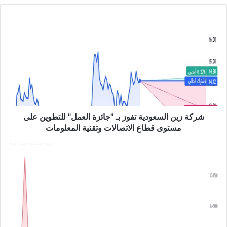
الوي
ب
ش
ر
ك
ة
ز
ي
ن
ا
ل
س
شركة زين السعودية تفوز بـ "جائزة العمل" للتطوين على
ع
مستوى قطاع الاتصالات وتقنية المعلومات
و
د
ا
ي
ل
ة
د
ت
و
ف
ل
و
ا
ز
ر
ب
م