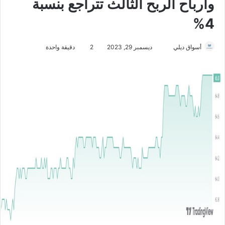
وأرباح الربح الثالث تتراجع بنسبة
4%
أسواق ديلي
أ
ديسمبر 29, 2023
2
دقيقة واحدة
ر
س
ل
ب
ر
ي
د
ا
إ
ل
ك
ت
ر
و