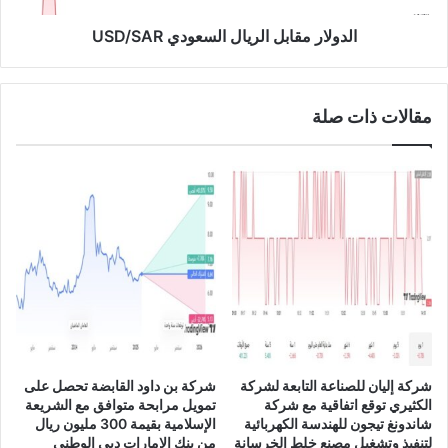
ـ
ق
"
ا
الدولار مقابل الريال السعودي USD/SAR
ج
ب
ا
ل
ئ
ا
مقالات ذات صلة
ز
ل
ة
ر
ا
ي
ل
ا
ع
ل
م
ا
ل
ل
"
س
ل
ع
ل
و
ت
د
ط
ي
و
U
شركة إليان للصناعة التابعة لشركة
شركة بن داود القابضة تحصل على
ي
S
الكثيري توقع اتفاقية مع شركة
تمويل مرابحة متوافق مع الشريعة
ن
D
شاندونغ تيجون للهندسة الكهربائية
الإسلامية بقيمة 300 مليون ريال
ع
/
لتنفيذ وتشغيل مصنع خلط الخرسانة
من بنك الإمارات دبي الوطني