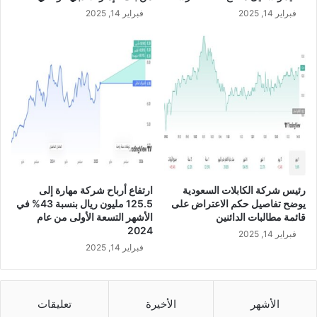
ل
S
فبراير 14, 2025
فبراير 14, 2025
ى
A
م
R
س
ت
و
ى
ق
ط
ا
ع
ا
ل
رئيس شركة الكابلات السعودية
ارتفاع أرباح شركة مهارة إلى
ا
يوضح تفاصيل حكم الاعتراض على
125.5 مليون ريال بنسبة 43% في
ت
قائمة مطالبات الدائنين
الأشهر التسعة الأولى من عام
ص
2024
فبراير 14, 2025
ا
فبراير 14, 2025
ل
ا
ت
و
الأشهر
الأخيرة
تعليقات
ت