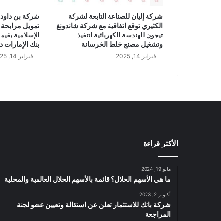
ل
ا
شركة إليان للصناعة التابعة لشركة
شركة بن داود 
ل
الكثيري توقع اتفاقية مع شركة شاندونغ
تمويل مرابحة 
ا
تيجون للهندسة الكهربائية لتنفيذ
ل
وتشغيل مصنع خلط الخرسانة
بنك الإمارات د
ر
فبراير 14, 2025
فبراير 14, 2025
ب
ع
ا
ل
أ
و
ل
م
الأكثر قراءة
ن
ع
ا
مايو 19, 2024
م
ما هي الأسهم الحلال؟ قائمة بالأسهم الحلال العالمية والمحلية
2
أكتوبر 2, 2023
0
شركة باتك للاستثمار تعلن عن استقالة وتعيين عضو لجنة
2
المراجعة
4