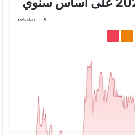
8
دقيقة واحدة
VKontak
Odnoklassniki
‫Pocket