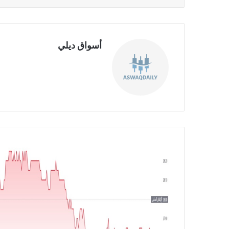
أسواق ديلي
موق
ع
الوي
ب
ا
ن
خ
ف
ا
ض
أ
ر