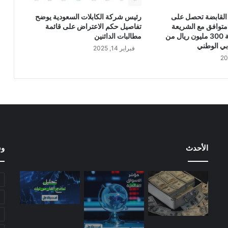
ر
ب
القابضة تحصل على
رئيس شركة الكابلات السعودية يوضح
ا
متوافق مع الشريعة
تفاصيل حكم الاعتراض على قائمة
ح
الإسلامية بقيمة 300 مليون ريال من
مطالبات الدائنين
ق
بي الوطني
فبراير 14, 2025
ط
ا
ع
ا
ل
ا
ت
ص
ا
الأحدث
وس
ل
ا
ت
ب
ن
س
ب
ة