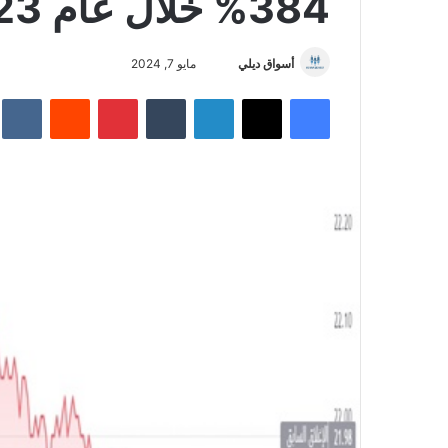
384% خلال عام 2023 على أساس سنوي
أسواق ديلي
أ
مايو 7, 2024
ر
فيسبوك
‫X
لينكدإن
‏Tumblr
بينتيريست
‏Reddit
‏te
س
ل
ب
ر
ي
د
ا
إ
ل
ك
ت
ر
و
ن
ي