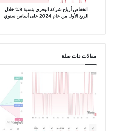
ب
ا
انخفاض أرباح شركة البحري بنسبة 8% خلال
ح
الربع الأول من عام 2024 على أساس سنوي
ش
ر
ك
ة
ا
ل
مقالات ذات صلة
ب
ح
ر
ي
ب
ن
س
ب
ة
8
%
خ