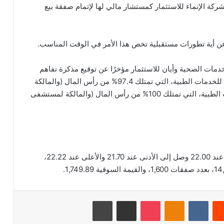
ركة الإنماء للاستثمار كمستشار مالي لها لإتمام صفقة بيع
عن أية تطورات مستقبلية تخص هذا الأمر في الوقت المناسب.
مات الصحية وأيان للاستثمار مؤخرًا عن توقيع مذكرة تفاهم
غير ملزمة لشراء دله لحصص أيان في شركتي الأحساء للخدمات الطبية، التي تمتلك 97.4% من رأس المال (والمالكة
لمستشفى الأحساء بالأحساء)، وشركة السلام للخدمات الطبية، التي تمتلك 100% من رأس المال (والمالكة لمستشفى
بلغ اخر سعر للسهم 21.70 ريال سعودي، وكان الافتتاح عند 22.00 وصل إلى الأدنى عند 21.70 والأعلى عند 22.22،
‏Reddit
‏VKontakte
Odnoklassniki
‫Pocket
مشاركة عبر البريد
طباعة