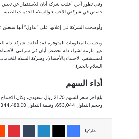
وفي تطور آخر، أعلنت شركة أيان للاستثمار عن تعيين ش
حصص في شركتي الأحساء والسلام للخدمات الطبية.
وأوضحت الشركة في إعلانها على “تداول” أنها ستعلن 
وبحسب المعلومات المتوفرة فقد أعلنت شركتا دله للخد
السلام بالخبر).
أداء السهم
وحجم التداول 653,044، وقيمة التداول 14,344,488.00، بعدد صفقات 1,600، والقيمة السوقية 1,749.89.
فيسبوك
‫X
لينكدإن
‏Tumblr
بينتيريست
شاركها