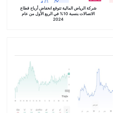
ا
ض
شركة الرياض المالية تتوقع انخفاض أرباح قطاع
ا
الاتصالات بنسبة 10% في الربع الأول من عام
ل
2024
م
ا
ل
ي
ة
ت
ت
و
ق
ع
ا
ن
خ
ف
ا
ض
أ