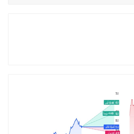
ش
ر
ك
ة
ا
ل
ر
ي