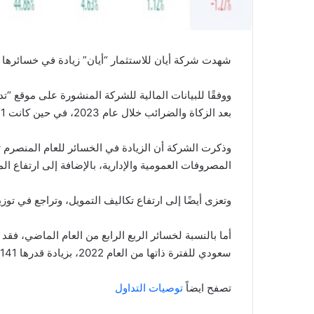
شهدت شركة أيان للاستثمار “أيان” زيادة في خسائرها بمعدل 384% خلال العام 2023 مقارنة ب
بعد الزكاة والضرائب خلال عام 2023، في حين كانت 44.631 مليون ريال سعودي في العام 2022.
وذكرت الشركة أن الزيادة في الخسائر للعام المنصرم تعو
المصروفات العمومية والإدارية، بالإضافة إلى ارتفاع ال
وتعزى أيضًا إلى ارتفاع تكاليف التمويل، وتراجع في تو
سعودي للفترة ذاتها من العام 2022، بزيادة قدرها 141%.
تصفح ايضاً
توصيات التداول