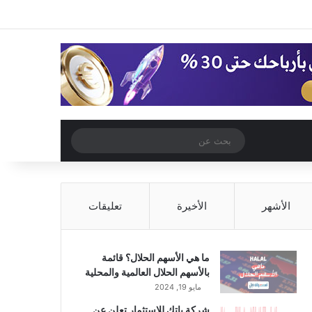
‫X
فيسبوك
‫YouTube
انستقرام
تسجيل الدخول
مقال عشوائي
إضافة عمود جا
مقال عشوائي
بحث
عن
الأشهر
الأخيرة
تعليقات
ما هي الأسهم الحلال؟ قائمة
بالأسهم الحلال العالمية والمحلية
مايو 19, 2024
شركة باتك للاستثمار تعلن عن