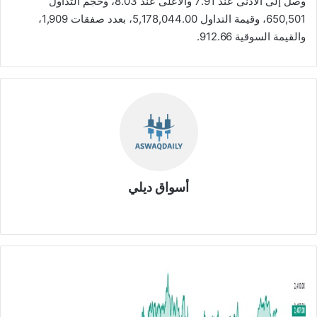
وصل إلى الأدنى عند 7.91 والأعلى عند 8.03، وحجم التداول
650,501، وقيمة التداول 5,178,044.00، بعدد صفقات 1,909،
والقيمة السوقية 912.66.
أسواق ديلي
موق
ع
الوي
ب
ت
ح
ل
ي