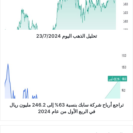
ل
ا
ل
ذ
ه
ب
تحليل الذهب اليوم 23/7/2024
ا
ل
ت
ي
ر
و
ا
م
ج
2
ع
3
أ
/
ر
7
ب
/
ا
2
ح
تراجع أرباح شركة سابك بنسبة 63% إلى 246.2 مليون ريال
0
ش
في الربع الأول من عام 2024
2
ر
4
ك
ة