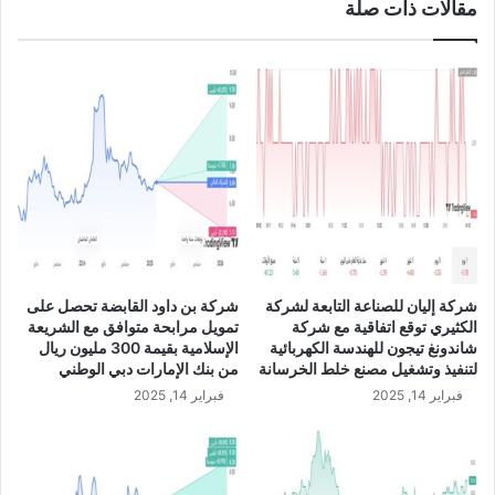
مقالات ذات صلة
س
ا
ب
ك
ب
ن
س
ب
ة
6
3
%
إ
شركة إليان للصناعة التابعة لشركة
شركة بن داود القابضة تحصل على
ل
الكثيري توقع اتفاقية مع شركة
تمويل مرابحة متوافق مع الشريعة
ى
شاندونغ تيجون للهندسة الكهربائية
الإسلامية بقيمة 300 مليون ريال
2
لتنفيذ وتشغيل مصنع خلط الخرسانة
من بنك الإمارات دبي الوطني
4
فبراير 14, 2025
فبراير 14, 2025
6
.
2
م