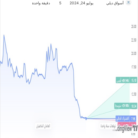
أسواق ديلي
أ
يوليو 24, 2024
5
دقيقة واحدة
ر
س
ل
ب
ر
ي
د
ا
إ
ل
ك
ت
ر
و
ن
ي
ا