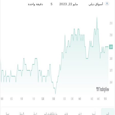
أسواق ديلي
أ
مايو 22, 2023
5
دقيقة واحدة
ر
س
ل
ب
ر
ي
د
ا
إ
ل
ك
ت
ر
و
ن
ي
ا