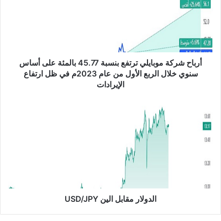
ح
ش
ر
ك
ة
م
أرباح شركة موبايلي ترتفع بنسبة 45.77 بالمئة على أساس
و
سنوي خلال الربع الأول من عام 2023م في ظل ارتفاع
ب
الإيرادات
ا
ي
ا
ل
ل
ي
د
ت
و
ر
ل
ت
ا
ف
ر
ع
م
ب
ق
ن
ا
الدولار مقابل الين USD/JPY
س
ب
ب
ل