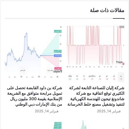
ة
ا
مقالات ذات صلة
4
ل
5
ي
.
ن
7
U
7
S
ب
D
ا
/
ل
J
م
P
ئ
Y
ة
ع
ل
شركة إليان للصناعة التابعة لشركة
شركة بن داود القابضة تحصل على
ى
الكثيري توقع اتفاقية مع شركة
تمويل مرابحة متوافق مع الشريعة
أ
شاندونغ تيجون للهندسة الكهربائية
الإسلامية بقيمة 300 مليون ريال
س
لتنفيذ وتشغيل مصنع خلط الخرسانة
من بنك الإمارات دبي الوطني
ا
فبراير 14, 2025
فبراير 14, 2025
س
س
ن