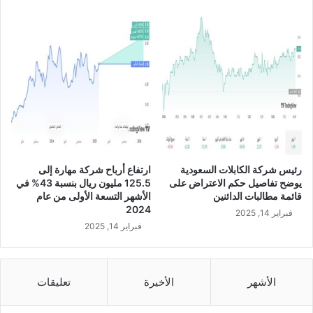
ا
ي
ص
ف
ط
ي
ن
إ
ا
ط
ع
ا
ي
ر
"
ت
B
ق
a
ل
r
ي
رئيس شركة الكابلات السعودية
ارتفاع أرباح شركة مهارة إلى
d
ص
يوضح تفاصيل حكم الاعتراض على
125.5 مليون ريال بنسبة 43% في
"
ا
قائمة مطالبات الدائنين
الأشهر التسعة الأولى من عام
ل
ل
2024
فبراير 14, 2025
ل
ت
فبراير 14, 2025
ج
ك
م
ا
ه
ل
و
ي
الأشهر
الأخيرة
تعليقات
ر
ف