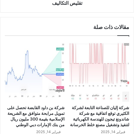
خ
ت
تقليص التكاليف
ا
ع
ص
ت
ب
ز
مقالات ذات صلة
ه
م
ا
ت
ا
س
ل
ر
م
ي
د
ح
ع
9
و
أ
م
ل
ب
ف
ا
م
ل
و
ذ
ظ
شركة إليان للصناعة التابعة لشركة
شركة بن داود القابضة تحصل على
ك
ف
الكثيري توقع اتفاقية مع شركة
تمويل مرابحة متوافق مع الشريعة
ا
إ
شاندونغ تيجون للهندسة الكهربائية
الإسلامية بقيمة 300 مليون ريال
ء
ض
لتنفيذ وتشغيل مصنع خلط الخرسانة
من بنك الإمارات دبي الوطني
ا
ا
فبراير 14, 2025
فبراير 14, 2025
ل
ف