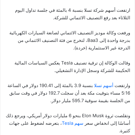
ارتفعت أسهم شركة تسلا بنسبة 4 بالمئة في جلسة تداول اليوم
الثلاثاء بعد رفع التصنيف الائتماني للشركة.
ورفعت وكالة موديز التصنيف الائتماني لصانعة السيارات الكهربائية
بدرجة واحدة إلى Baa3، لتخرج من فئة التصنيف الائتماني من
الدرجة غير الاستثمارية (خردة).
وقالت الوكالة إن ترقية تصنيف Tesla يعكس السياسات المالية
الحكيمة للشركة وسجل الإدارة التشغيلي.
وارتفعت
أسهم تسلا
بنسبة 3.9 بالمئة إلى 190.41 دولار في الساعة
5:16 مساء بتوقيت مكة بعد أن سجلت 192.7 دولار في وقت سابق
من الجلسة بقيمة سوقية 595.7 مليار دولار.
وتقلصت ثروة Elon Musk بنحو 6 مليارات دولار أمريكي، ويرجع ذلك
أساسًا إلى انخفاض سعر
سهم Tesla
، بتعرضه لضغوط على جهات
كثيرة.