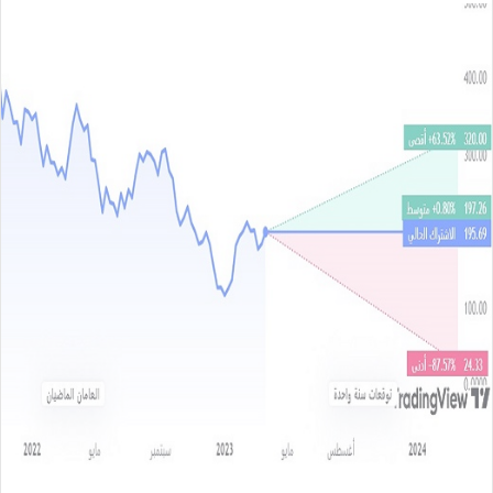
س
ل
ب
ر
ي
د
ا
إ
ل
ك
ت
ر
و
ن
ي
ا