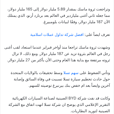
وتراجعت ثروة ماسك بمقدار 5.89 مليار دولار إلى 165 مليار دولار،
مما جعله ثاني أغنى ملياردير في العالم بعد برنارد أرنو، الذي يمتلك
الآن 187 مليار دولار، وفقًا لبيانات بلومبيرغ.
تعرف ايضاً على:
افضل شركة تداول عملات اسلامية
وشهدت ثروة ماسك تراجعا منذ أواخر فبراير عندما استعاد لقب أغنى
رجل في العالم بثروة تزيد عن 187 مليار دولار. ومع ذلك، لا تزال
ثروته مرتفعة مع بداية هذا العام وحتى الأن بأكثر من 27 مليار دولار.
وتأتي الضغوط على
سهم تسلا
وسط تحقيقات بالولايات المتحدة
حول حادث تحطيم سيارة تسلا تسببت في وفاة السائق وإصابة
آخرين وايضاً بعد ام خفض بنك بيرنبرغ توصيته للسهم.
وكانت قد نفت شركة BYD الصينية لصناعة السيارات الكهربائية
التقرير الإعلامي الذي يوضح ان شركة تسلا انهت اتفاق مع الشركة
الصينية لتوريد البطاريات.