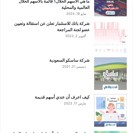
ما هي الأسهم الحلال؟ قائمة بالأسهم الحلال
س
ا
العالمية والمحلية
ع
ل
مايو 19, 2024
و
ج
شركة باتك للاستثمار تعلن عن استقالة وتعيين
د
ا
عضو لجنة المراجعة
ي
ر
أكتوبر 2, 2023
ي
ف
ي
ظ
شركة ساسكو السعودية
ل
ديسمبر 21, 2021
ا
ر
ت
ف
ا
كيف اعرف أن عندي أسهم قديمة
ع
مارس 17, 2023
ا
ل
م
ب
ي