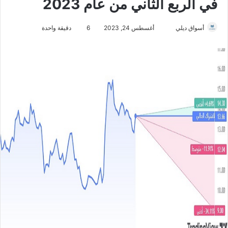
في الربع الثاني من عام 2023
أسواق ديلي
أ
أغسطس 24, 2023
6
دقيقة واحدة
ر
س
ل
ب
ر
ي
د
ا
إ
ل
ك
ت
ر
و
ن
ي