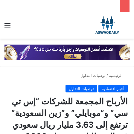
بحث عن
الق
الرئيسية
/
توصيات التداول
أخبار اقتصادية
توصيات التداول
الأرباح المجمعة للشركات “إس تي
سي” و”موبايلي” و”زين السعودية”
ترتفع إلى 3.63 مليار ريال سعودي