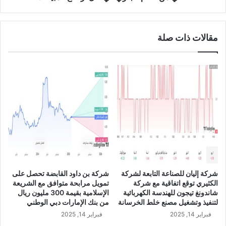
0
س
.
ج
5
ل
مقالات ذات صلة
%
ا
ف
ر
ي
ت
ا
ف
ل
ا
ر
ع
ب
اً
ع
ف
ا
ي
ل
ص
ث
ا
ا
ف
ن
ي
شركة إليان للصناعة التابعة لشركة
شركة بن داود القابضة تحصل على
ي
أ
الكثيري توقع اتفاقية مع شركة
تمويل مرابحة متوافق مع الشريعة
م
ر
شاندونغ تيجون للهندسة الكهربائية
الإسلامية بقيمة 300 مليون ريال
ن
ب
لتنفيذ وتشغيل مصنع خلط الخرسانة
من بنك الإمارات دبي الوطني
ع
ا
فبراير 14, 2025
فبراير 14, 2025
ا
ح