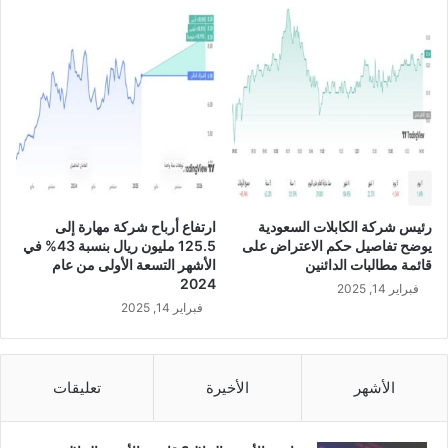
م
ه
2
ا
0
ف
2
ي
3
ا
م
ل
إ
ر
ل
ب
ى
ع
2
ا
9
ل
رئيس شركة الكابلات السعودية
ارتفاع أرباح شركة مهارة إلى
.
ث
يوضح تفاصيل حكم الاعتراض على
125.5 مليون ريال بنسبة 43% في
9
ا
قائمة مطالبات الدائنين
الأشهر التسعة الأولى من عام
م
ن
2024
فبراير 14, 2025
ل
ي
فبراير 14, 2025
ي
م
و
ن
ن
ا
ر
ل
الأشهر
الأخيرة
تعليقات
ي
ع
ا
ا
ل
م