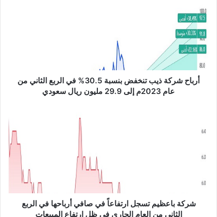
ب
ا
ح
ش
ر
ك
ة
ذ
أرباح شركة ذيب تنخفض بنسبة 30.5% في الربع الثاني من
ي
عام 2023م إلى 29.9 مليون ريال سعودي
ب
ت
ش
ن
ر
خ
ك
ف
ة
ض
ب
ب
ا
ن
ع
س
ظ
ب
ي
ة
م
شركة باعظيم تسجل ارتفاعاً في صافي أرباحها في الربع
3
ت
الثاني من العام الجاري في ظل ارتفاع المبيعات