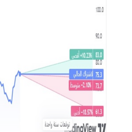
ر
و
ن
ي
ا