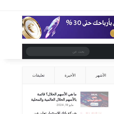
‫X
فيسبوك
‫YouTube
انستقرام
تسجيل الدخول
مقال عشوائي
إضافة عمود جا
مقال عشوائي
بحث
عن
الأشهر
الأخيرة
تعليقات
ما هي الأسهم الحلال؟ قائمة
بالأسهم الحلال العالمية والمحلية
مايو 19, 2024
شركة باتك للاستثمار تعلن عن