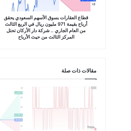
ق
ا
ر
قطاع العقارات بسوق الأسهم السعودي يحقق
ا
أرباح بقيمة 971 مليون ريال في الربع الثالث
ت
من العام الجاري .. شركة دار الأركان تحتل
ب
المركز الثالث من حيث الأرباح
س
و
ق
ا
ل
مقالات ذات صلة
أ
س
ه
م
ا
ل
س
ع
و
د