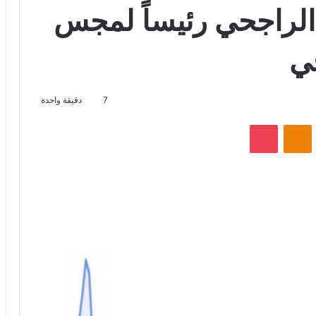
ه الراجحي رئيساً لمجس
ي
7
دقيقة واحدة
VKontak
Odnoklassniki
‫Pocket