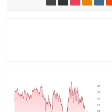
ا
ل
ي
و
ر
و
م