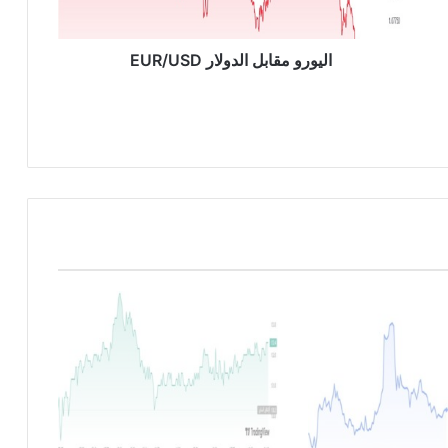
ق
ا
ب
اليورو مقابل الدولار EUR/USD
ل
ا
ل
د
و
ل
ا
ر
E
U
R
/
U
S
D