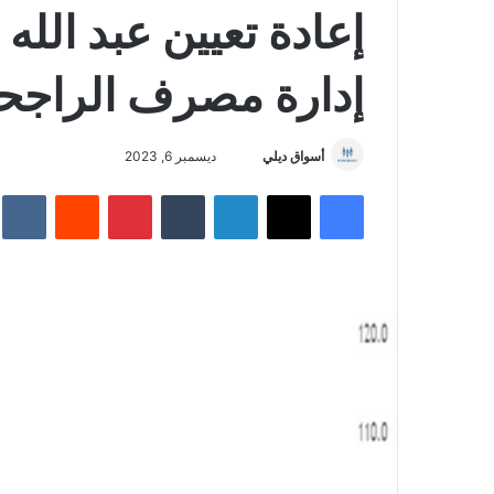
إعادة تعيين عبد الل
إدارة مصرف الراجح
أسواق ديلي
أ
ديسمبر 6, 2023
ر
فيسبوك
‫X
لينكدإن
‏Tumblr
بينتيريست
‏Reddit
‏te
س
ل
ب
ر
ي
د
ا
إ
ل
ك
ت