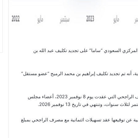
لمركزي السعودي “ساما” على تجديد تكليف عبد الله بن
، أنه تم تجديد تكليف إبراهيم بن محمد الرميح “عضو مستقل”
وانتخبت الجمعية العامة العادية الرابعة والثلاثين لمصرف الراجحي التي عقدت يوم 8 نوفمبر 2023، أعضاء مجلس
ة عن توقيعها عقد تسهيلات ائتمانية مع مصرف الراجحي بمبلغ