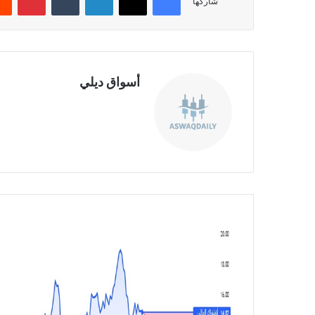
شاركها
أسواق ديلي
موق
ع
الوي
ب
ق
ط
ا
ع
ا
ل
ع