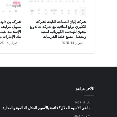
ي
ي
ح
ق
شركة إليان للصناعة التابعة لشركة
شركة بن داود 
ق
الكثيري توقع اتفاقية مع شركة شاندونغ
تمويل مرابحة 
أ
تيجون للهندسة الكهربائية لتنفيذ
ر
وتشغيل مصنع خلط الخرسانة
بنك الإمارات د
ب
فبراير 14, 2025
فبراير 14, 2025
ا
ح
ب
ق
ي
م
ة
9
الأكثر قراءة
7
1
م
مايو 19, 2024
ل
ما هي الأسهم الحلال؟ قائمة بالأسهم الحلال العالمية والمحلية
ي
أكتوبر 2, 2023