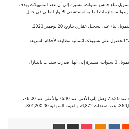
التمويل تبلغ خمس سنوات، مشيرة إلى أن عقد التسهيلات يهدف
جهزة والمستلزمات الطبية لمستشفى الأنوار الطبي في حائل.
 على تسجيل عقاري بتاريخ 20 نوفمبر 2023.
ة” الحصول على تسهيلات ائتمانية مطابقة لأحكام الشريعة
وبينت الشركة في بيان نشرته على “تداول”، أن فترة التمويل 3 سنوات، مشيرة إلى أنها أصدرت سندات بالتنازل
بلغ اخر سعر للسهم 75.30 ريال سعودي، وكان الافتتاح عند 75.30 وصل إلى الأدنى عند 75.10 والأعلى عند 76.00،
‏Reddit
‏VKontakte
Odnoklassniki
‫Pocket
مشاركة عبر البريد
طباعة