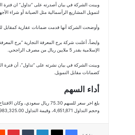
وبينت الشركة في بيان أصدرته على “تداول” ان فترة 
لتمويل المشاريع الرأسمالية مثل الصيانة أو شراء الأ
وأوضحت الشركة أنها قدمت ضمانات عقارية كمقابل للتمويل بناء
وايضاً، أعلنت شركة برج المعرفة التجارية “برج المعرف
الإسلامية بقدر 5 ملايين ريال من مصرف الراجحي.
كضمانات مقابل التمويل.
أداء السهم
وحجم التداول 4,651,871، وقيمة التداول 350,983,325.00، بعدد صفقات 6,872، والقيمة السوقية 301,200.00.
فيسبوك
‫X
لينكدإن
‏Tumblr
بينتيريست