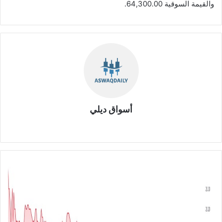
والقيمة السوقية 64,300.00.
أسواق ديلي
موق
ع
الوي
ب
ش
ر
ك
ة
ا
ل