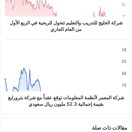
خ
ل
ي
ج
شركة الخليج للتدريب والتعليم تتحول للربحية في الربع الأول
ل
من العام الجاري
ل
ت
ش
د
ر
ر
ك
ي
ة
ب
ا
و
ل
ا
م
ل
ع
ت
م
ع
ر
شركة المعمر لأنظمة المعلومات توقع عقداً مع شركة بترورابغ
ل
ل
بقيمة إجمالية 52.3 مليون ريال سعودي
ي
أ
م
ن
ت
ظ
مقالات ذات صلة
ت
م