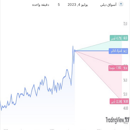
أسواق ديلي
أ
يوليو 4, 2023
5
دقيقة واحدة
ر
س
ل
ب
ر
ي
د
ا
إ
ل
ك
ت
ر
و
ن
ي
ا