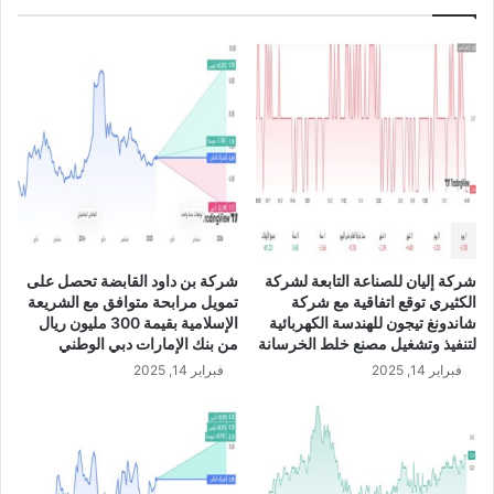
ح
ة
و
ا
ل
ل
ل
م
ل
ع
ر
ل
ب
و
ح
م
ي
ا
ة
ت
ف
ت
ي
و
شركة إليان للصناعة التابعة لشركة
شركة بن داود القابضة تحصل على
ا
ق
الكثيري توقع اتفاقية مع شركة
تمويل مرابحة متوافق مع الشريعة
ل
ع
شاندونغ تيجون للهندسة الكهربائية
الإسلامية بقيمة 300 مليون ريال
ر
ع
لتنفيذ وتشغيل مصنع خلط الخرسانة
من بنك الإمارات دبي الوطني
ب
ق
فبراير 14, 2025
فبراير 14, 2025
ع
د
ا
اً
ل
م
أ
ع
و
ش
ل