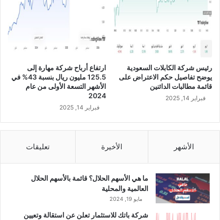
ر
م
ك
ن
ة
ا
ب
ل
ت
ع
ر
ا
و
رئيس شركة الكابلات السعودية
ارتفاع أرباح شركة مهارة إلى
م
ر
يوضح تفاصيل حكم الاعتراض على
125.5 مليون ريال بنسبة 43% في
ا
ا
قائمة مطالبات الدائنين
الأشهر التسعة الأولى من عام
ل
ب
2024
فبراير 14, 2025
ج
غ
فبراير 14, 2025
ا
ب
ر
ق
ي
ي
م
الأشهر
الأخيرة
تعليقات
ة
إ
ج
ما هي الأسهم الحلال؟ قائمة بالأسهم الحلال
م
العالمية والمحلية
ا
مايو 19, 2024
ل
شركة باتك للاستثمار تعلن عن استقالة وتعيين
ي