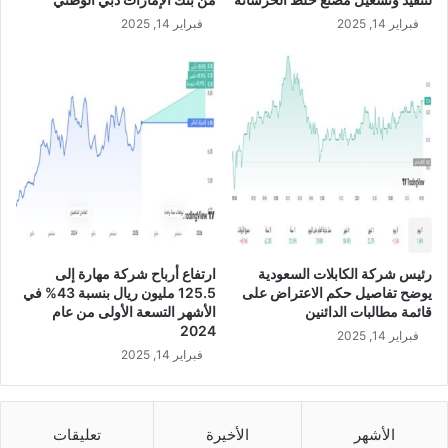
ر
ا
فبراير 14, 2025
فبراير 14, 2025
ك
ق
ة
ي
ن
ة
س
م
ي
ع
ج
م
ب
ص
ز
ر
ي
ف
ا
ا
د
ل
ة
ر
رئيس شركة الكابلات السعودية
ارتفاع أرباح شركة مهارة إلى
ر
ا
يوضح تفاصيل حكم الاعتراض على
125.5 مليون ريال بنسبة 43% في
أ
ج
قائمة مطالبات الدائنين
الأشهر التسعة الأولى من عام
س
ح
2024
فبراير 14, 2025
م
ي
فبراير 14, 2025
ا
ب
ل
ق
ه
ي
ا
م
الأشهر
الأخيرة
تعليقات