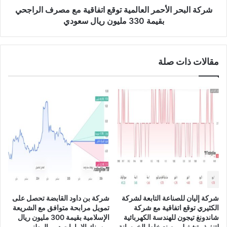
ت
ا
شركة البحر الأحمر العالمية توقع اتفاقية مع مصرف الراجحي
ع
ل
بقيمة 330 مليون ريال سعودي
ل
أ
ن
ح
ع
م
ن
مقالات ذات صلة
ر
ا
ا
ل
ل
م
ع
و
ا
ا
ل
ف
م
ق
ي
ة
ة
ع
ت
ل
و
ى
ق
ط
ع
شركة إليان للصناعة التابعة لشركة
شركة بن داود القابضة تحصل على
ل
ا
الكثيري توقع اتفاقية مع شركة
تمويل مرابحة متوافق مع الشريعة
ب
ت
شاندونغ تيجون للهندسة الكهربائية
الإسلامية بقيمة 300 مليون ريال
ش
ف
لتنفيذ وتشغيل مصنع خلط الخرسانة
من بنك الإمارات دبي الوطني