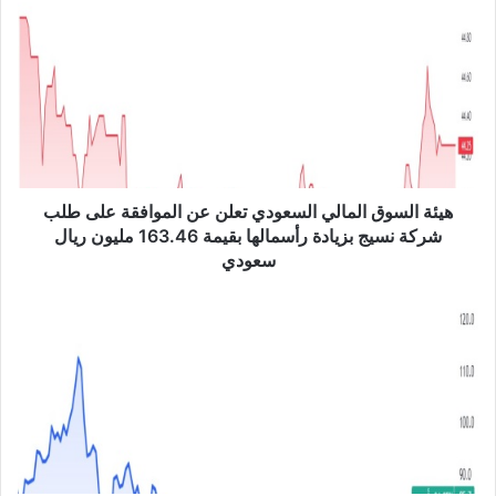
ه
ي
ئ
ة
ا
ل
س
و
ق
ا
هيئة السوق المالي السعودي تعلن عن الموافقة على طلب
ل
شركة نسيج بزيادة رأسمالها بقيمة 163.46 مليون ريال
م
سعودي
ا
ل
ش
ي
ر
ا
ك
ل
ة
س
ا
ع
ل
و
ب
د
ح
ي
ر