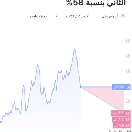
الثاني بنسبة 58%
أسواق ديلي
أ
أكتوبر 12, 2023
7
دقيقة واحدة
ر
س
ل
ب
ر
ي
د
ا
إ
ل
ك
ت
ر
و
ن
ي