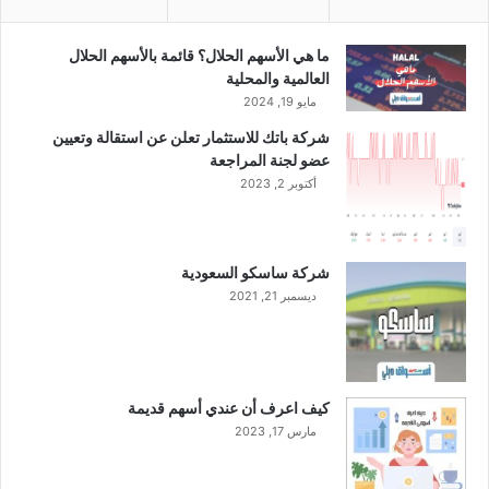
ب
ة
ق
3
ي
3
ما هي الأسهم الحلال؟ قائمة بالأسهم الحلال
م
0
العالمية والمحلية
ة
م
مايو 19, 2024
1
ل
شركة باتك للاستثمار تعلن عن استقالة وتعيين
6
ي
عضو لجنة المراجعة
3
و
.
أكتوبر 2, 2023
ن
4
ر
6
ي
م
ا
شركة ساسكو السعودية
ل
ل
ديسمبر 21, 2021
ي
س
و
ع
ن
و
ر
د
ي
ي
كيف اعرف أن عندي أسهم قديمة
ا
مارس 17, 2023
ل
س
ع