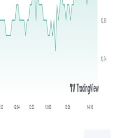
و
ن
ي
ا