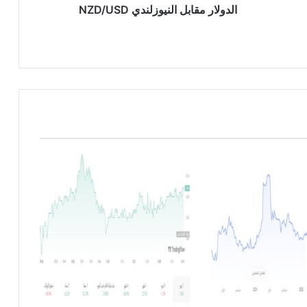
ا
الدولار مقابل النيوزلندي NZD/USD
ب
ل
ا
ل
ن
ي
و
ز
ل
ن
د
ي
N
Z
D
/
U
S
D