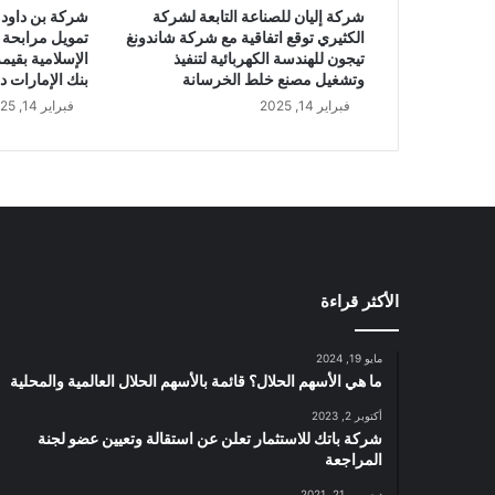
د
شركة إليان للصناعة التابعة لشركة
شركة بن داود 
ي
الكثيري توقع اتفاقية مع شركة شاندونغ
تمويل مرابحة 
د
تيجون للهندسة الكهربائية لتنفيذ
ة
وتشغيل مصنع خلط الخرسانة
بنك الإمارات د
ل
فبراير 14, 2025
فبراير 14, 2025
ا
س
ت
خ
د
ا
م
و
الأكثر قراءة
ا
س
ت
مايو 19, 2024
خ
ما هي الأسهم الحلال؟ قائمة بالأسهم الحلال العالمية والمحلية
ل
أكتوبر 2, 2023
ا
شركة باتك للاستثمار تعلن عن استقالة وتعيين عضو لجنة
ص
المراجعة
ا
ل
ديسمبر 21, 2021