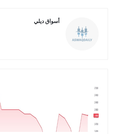
أسواق ديلي
موق
ع
الوي
ب
ا
ل
د
و
ل
ا
ر
م
ق