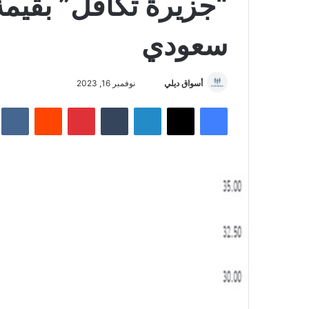
سعودي
أسواق ديلي
أ
نوفمبر 16, 2023
ر
فيسبوك
‫X
لينكدإن
‏Tumblr
بينتيريست
‏Reddit
‏te
س
ل
ب
ر
ي
د
ا
إ
ل
ك
ت
ر