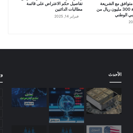
.
متوافق مع الشريعة
تفاصيل حكم الاعتراض على قائمة
2
الإسلامية بقيمة 300 مليون ريال من
مطالبات الدائنين
%
بي الوطني
فبراير 14, 2025
ف
ي
ا
ل
ر
ب
ع
ا
ل
الأحدث
وس
ث
ا
ل
ث
م
ن
ا
ل
ع
ا