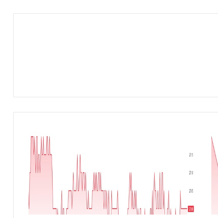
ا
ر
ت
ف
ا
ع
أ
ر
ب