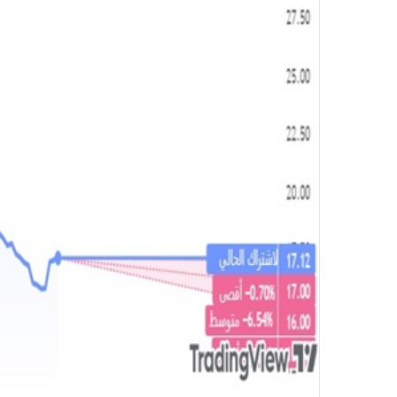
و
ن
ي
ا