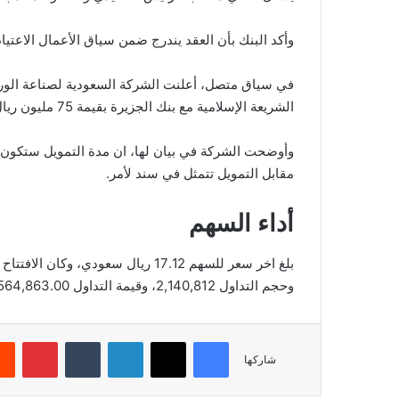
وأكد البنك بأن العقد يندرج ضمن سياق الأعمال الاعتيادي
في سياق متصل، أعلنت الشركة السعودية لصناعة الورق 
الشريعة الإسلامية مع بنك الجزيرة بقيمة 75 مليون ريال سعودي.
وأوضحت الشركة في بيان لها، ان مدة التمويل ستكون ل
مقابل التمويل تتمثل في سند لأمر.
أداء السهم
وحجم التداول 2,140,812، وقيمة التداول 36,564,863.00، بعدد صفقات 3,512، والقيمة السوقية 14,038.40.
فيسبوك
‫X
لينكدإن
‏Tumblr
بينتيريست
شاركها