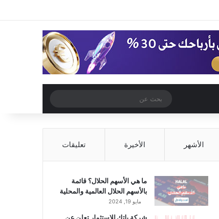
‫X
فيسبوك
‫YouTube
انستقرام
تسجيل الدخول
مقال عشوائي
إضافة عمود جا
مقال عشوائي
بحث
عن
الأشهر
الأخيرة
تعليقات
ما هي الأسهم الحلال؟ قائمة
بالأسهم الحلال العالمية والمحلية
مايو 19, 2024
شركة باتك للاستثمار تعلن عن