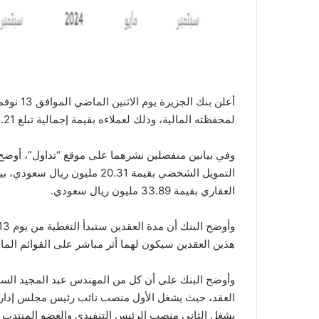
لمحفظته المالية، وذلك لعملاءه بقيمة إجمالية تبلغ 54.21 مليون ريال سعودي.
وفي بيانين منفصلين نشرهما على موقع “تداول”، أوضح 
التمويل الشخصي بقيمة 20.31 مل
العقاري بقيمة 33.89 مليون ريال سعودي.
هذين العقدين سيكون لهما أثر مباشر على القوائم المالية للبنك
وأوضح البنك على أن كل من المهندس عبد المجيد السل
العقد، حيث يشغل الأول منصب نائب رئيس مجلس إدارة 
يشغل الثاني منصب الرئيس التنفيذي والعضو المنتدب ل