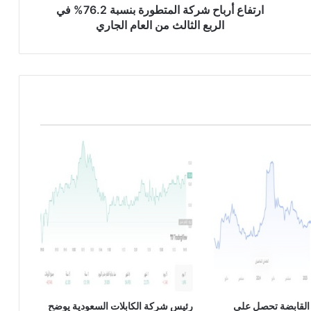
ا
ارتفاع أرباح شركة المتطورة بنسبة 76.2% في
ح
الربع الثالث من العام الجاري
ش
ر
ك
ة
ا
ل
م
ت
ط
و
ر
ة
ب
ن
س
ب
ة
7
6
القابضة تحصل على
رئيس شركة الكابلات السعودية يوضح