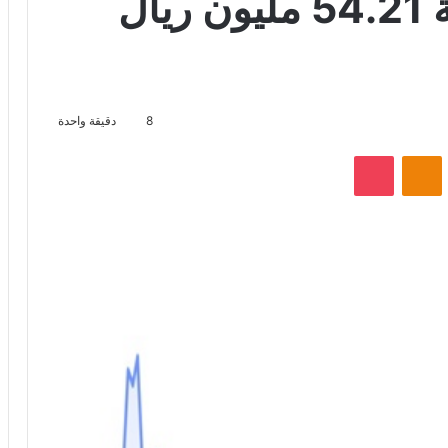
“جزيرة تكافل” بقيمة 54.21 مليون ريال
8
دقيقة واحدة
VKontak
Odnoklassniki
‫Pocket