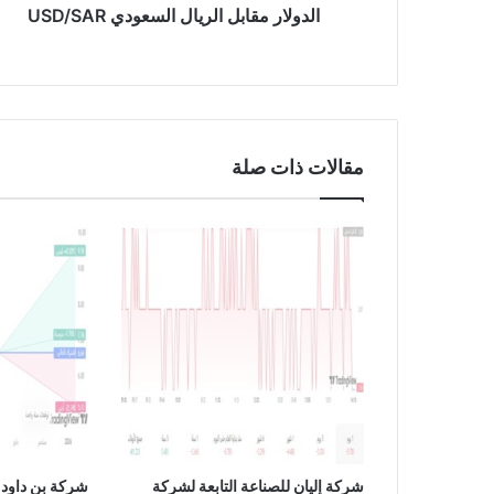
ا
الدولار مقابل الريال السعودي USD/SAR
ب
ل
ا
ل
ر
ي
مقالات ذات صلة
ا
ل
ا
ل
س
ع
و
د
ي
U
S
D
/
S
شركة إليان للصناعة التابعة لشركة
شركة بن داود 