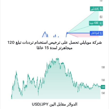
ر
ك
ة
م
و
ب
ا
ي
ل
شركة موبايلي تحصل على ترخيص استخدام ترددات تبلغ 120
ي
ميجاهرتز لمدة 15 عامًا
ت
ح
ا
ص
ل
ل
د
ع
و
ل
ل
ى
ا
ت
ر
ر
م
خ
ق
ي
ا
الدولار مقابل الين USD/JPY
ص
ب