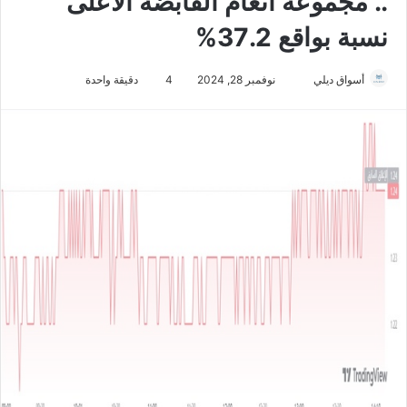
.. مجموعة أنعام القابضة الأعلى
نسبة بواقع 37.2%
أسواق ديلي
أ
نوفمبر 28, 2024
4
دقيقة واحدة
ر
س
ل
ب
ر
ي
د
ا
إ
ل
ك
ت
ر
و
ن