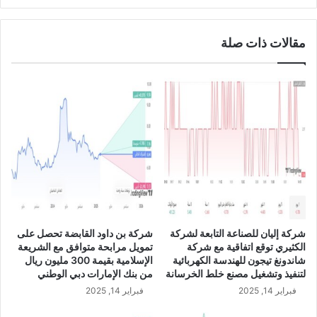
ا
ل
س
ا
مقالات ذات صلة
ت
ل
خ
ي
د
ن
ا
U
م
S
ت
D
ر
/
د
J
د
P
ا
Y
ت
ت
ب
شركة إليان للصناعة التابعة لشركة
شركة بن داود القابضة تحصل على
ل
الكثيري توقع اتفاقية مع شركة
تمويل مرابحة متوافق مع الشريعة
غ
شاندونغ تيجون للهندسة الكهربائية
الإسلامية بقيمة 300 مليون ريال
1
لتنفيذ وتشغيل مصنع خلط الخرسانة
من بنك الإمارات دبي الوطني
2
فبراير 14, 2025
فبراير 14, 2025
0
م