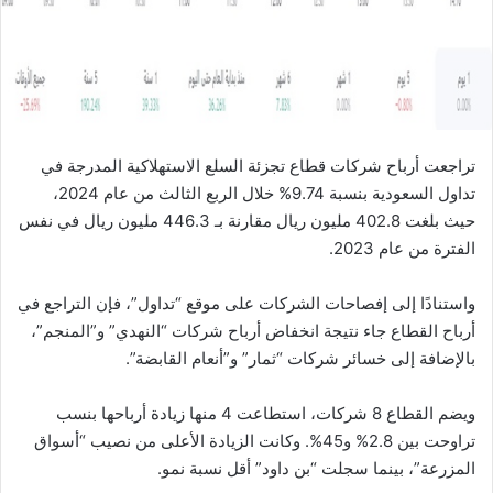
ي
ا
تراجعت أرباح شركات قطاع تجزئة السلع الاستهلاكية المدرجة في
تداول السعودية بنسبة 9.74% خلال الربع الثالث من عام 2024،
حيث بلغت 402.8 مليون ريال مقارنة بـ 446.3 مليون ريال في نفس
الفترة من عام 2023.
واستنادًا إلى إفصاحات الشركات على موقع “تداول”، فإن التراجع في
أرباح القطاع جاء نتيجة انخفاض أرباح شركات “النهدي” و”المنجم”،
بالإضافة إلى خسائر شركات “ثمار” و”أنعام القابضة”.
ويضم القطاع 8 شركات، استطاعت 4 منها زيادة أرباحها بنسب
تراوحت بين 2.8% و45%. وكانت الزيادة الأعلى من نصيب “أسواق
المزرعة”، بينما سجلت “بن داود” أقل نسبة نمو.