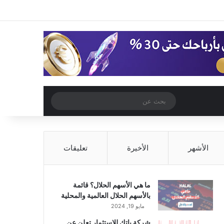
‫X
فيسبوك
‫YouTube
انستقرام
تسجيل الدخول
مقال عشوائي
إضافة عمود جا
مقال عشوائي
بحث
عن
الأشهر
الأخيرة
تعليقات
ما هي الأسهم الحلال؟ قائمة
بالأسهم الحلال العالمية والمحلية
مايو 19, 2024
شركة باتك للاستثمار تعلن عن