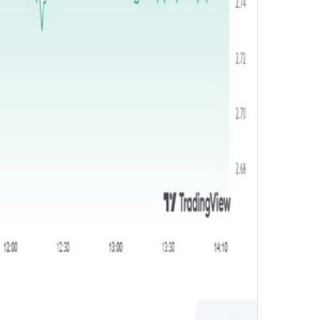
و
ن
ي
ا