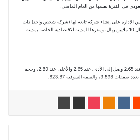
 الإدارة على إنشاء شركة تابعة لها (شركة شخص واحد) ذات
مسؤولية محدودة، تمتلكها الشركة بنسبة 100% برأسمال 10 ملايين ريال، ومقرها المدينة الاقتصادية الخاصة بمدينة
بلغ اخر سعر للسهم 2.76 ريال سعودي، وكان الافتتاح عند 2.65 وصل إلى الأدنى عند 2.65 والأعلى عند 2.80، وحجم
‏Reddit
‏VKontakte
Odnoklassniki
‫Pocket
مشاركة عبر البريد
طباعة