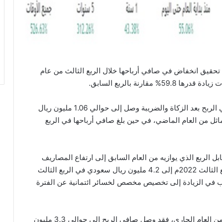
ة تحقيق انخفاض في صافي أرباحها خلال الربع الثالث من عام
وذكرت الشركة في بيان لها على موقع تداول، أن صافي الربح بعد الزكاة والضريبة وصل إلى حوالي 1.06 مليون ريال
الربع المماثل من العام الماضي، في حين بلغ صافي أرباحها في الربع
ل الربع الذي يوازيه من العام السابق إلى ارتفاع المصاريف
العمومية والإدارية من 1.2 مليون ريال سعودي في الربع الثالث 2022م إلى 4.2 مليون ريال سعودي في الربع الثالث
ارتفاعاً بنسبة 240% ويعود السبب في الزيادة إلى تخصيص مخصص لخسائر ائتمانية عن الفترة
وعلى مستوى أرباح الشركة في الأشهر التسعة الأولى من العام الجاري، فقد وصل صافي الربح إلى حوالي 3.3 مليون