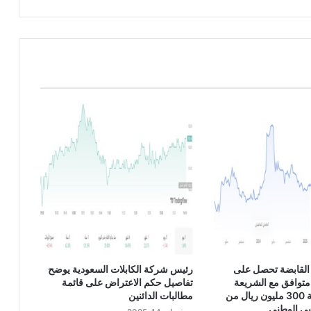
د
و
ل
ا
ر
E
U
R
/
U
S
D
القابضة تحصل على
رئيس شركة الكابلات السعودية يوضح
متوافق مع الشريعة
تفاصيل حكم الاعتراض على قائمة
الإسلامية بقيمة 300 مليون ريال من
مطالبات الدائنين
بي الوطني