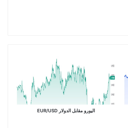
ا
ل
ي
و
ر
و
م
ق
ا
ب
اليورو مقابل الدولار EUR/USD
ل
ا
ل