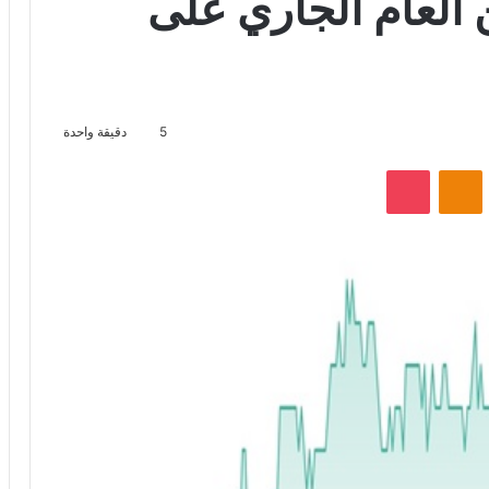
ن العام الجاري على
5
دقيقة واحدة
VKontak
Odnoklassniki
‫Pocket