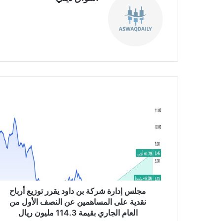
موق
ع
الوي
ب
م
ج
ل
س
إ
د
ا
ر
ة
ش
مجلس إدارة شركة بن داود يقرر توزيع أرباح
ر
نقدية على المساهمين عن النصف الأول من
ك
العام الجاري بقيمة 114.3 مليون ريال
ة