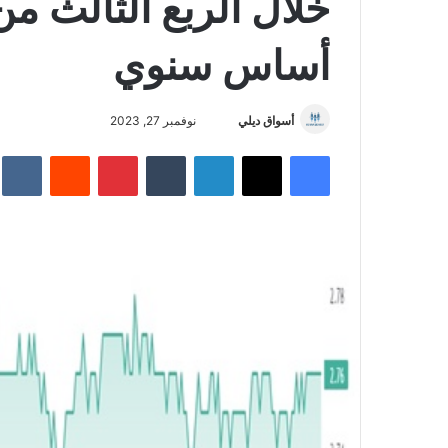
خلال الربع الثالث م
أساس سنوي
أسواق ديلي
أ
نوفمبر 27, 2023
ر
فيسبوك
‫X
لينكدإن
‏Tumblr
بينتيريست
‏Reddit
‏te
س
ل
ب
ر
ي
د
ا
إ
ل
ك
ت
ر