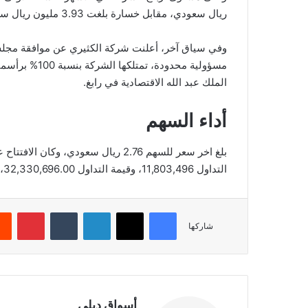
ريال سعودي، مقابل خسارة بلغت 3.93 مليون ريال سعودي في الفترة نفسها من العام الماضي.
وفي سياق آخر، أعلنت شركة الكثيري عن موافقة مجلس
الملك عبد الله الاقتصادية في رابغ.
أداء السهم
التداول 11,803,496، وقيمة التداول 32,330,696.00، بعدد صفقات 3,898، والقيمة السوقية 623.87.
فيسبوك
‫X
لينكدإن
‏Tumblr
بينتيريست
شاركها
أسواق ديلي