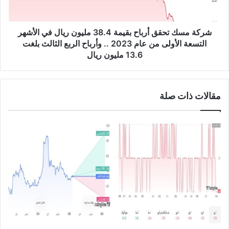
ر
ت
ر
ح
ت
ق
شركة مسك تحقق أرباح بقيمة 38.4 مليون ريال في الأشهر
و
ق
التسعة الأولى من عام 2023 .. وأرباح الربع الثالث بلغت
ز
أ
13.6 مليون ريال
ي
ر
ع
ب
أ
ا
ر
مقالات ذات صلة
ح
ب
ب
ا
ق
ح
ي
ن
م
ق
ة
د
3
ي
8
ة
.
ب
4
ق
م
ي
ل
م
ي