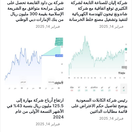
شركة إليان للصناعة التابعة لشركة
شركة بن داود القابضة تحصل على
ة
و
الكثيري توقع اتفاقية مع شركة
تمويل مرابحة متوافق مع الشريعة
4
ن
شاندونغ تيجون للهندسة الكهربائية
الإسلامية بقيمة 300 مليون ريال
.
ر
لتنفيذ وتشغيل مصنع خلط الخرسانة
من بنك الإمارات دبي الوطني
8
ي
فبراير 14, 2025
فبراير 14, 2025
م
ا
ل
ل
ي
ف
ا
ي
ر
ا
ر
ل
ي
أ
ا
ش
ل
ه
ع
ر
ل
ا
ى
ل
رئيس شركة الكابلات السعودية
ارتفاع أرباح شركة مهارة إلى
ا
ت
يوضح تفاصيل حكم الاعتراض على
125.5 مليون ريال بنسبة 43% في
ل
س
قائمة مطالبات الدائنين
الأشهر التسعة الأولى من عام
م
ع
2024
فبراير 14, 2025
س
ة
فبراير 14, 2025
ا
ا