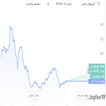
أسواق ديلي
أ
يناير 3, 2024
0
دقيقة واحدة
ر
س
ل
ب
ر
ي
د
ا
إ
ل
ك
ت
ر
و
ن
ي
ا