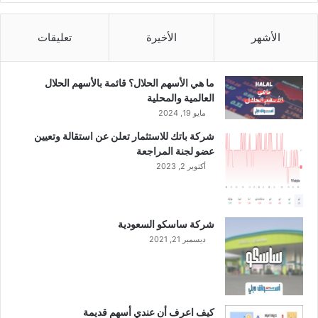
ه
ل
م
أ
ي
و
الأشهر
الأخيرة
تعليقات
ن
ل
ع
ى
ن
م
ما هي الأسهم الحلال؟ قائمة بالأسهم الحلال
ا
ن
العالمية والمحلية
ل
ع
مايو 19, 2024
ن
ا
شركة باتك للاستثمار تعلن عن استقالة وتعيين
ص
م
عضو لجنة المراجعة
ف
2
ا
أكتوبر 2, 2023
0
ل
2
ث
3
ا
.
شركة ساسكو السعودية
ن
.
ديسمبر 21, 2021
ي
و
م
أ
ن
ر
ع
ب
ا
ا
كيف اعرف أن عندي أسهم قديمة
م
ح