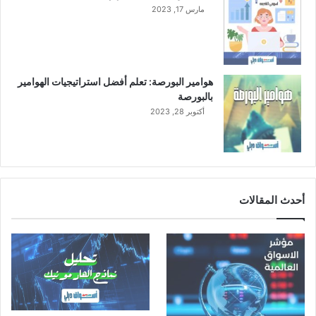
مارس 17, 2023
2
ا
0
ل
2
ر
3
ب
ع
هوامير البورصة: تعلم أفضل استراتيجيات الهوامير
ا
بالبورصة
ل
أكتوبر 28, 2023
ث
ا
ل
ث
ب
ل
أحدث المقالات
غ
ت
1
3
.
6
م
ل