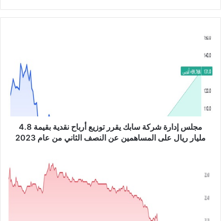
ع
الوي
ب
م
ج
ل
س
إ
د
ا
ر
ة
ش
مجلس إدارة شركة سابك يقرر توزيع أرباح نقدية بقيمة 4.8
ر
مليار ريال على المساهمين عن النصف الثاني من عام 2023
ك
ة
ش
س
ر
ا
ك
ب
ة
ك
م
ي
س
ق
ك