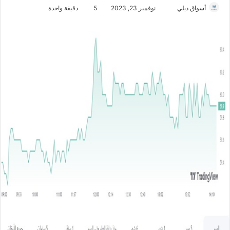
أسواق ديلي
أ
نوفمبر 23, 2023
5
دقيقة واحدة
ر
س
ل
ب
ر
ي
د
ا
إ
ل
ك
ت
ر
و
ن
ي
ا