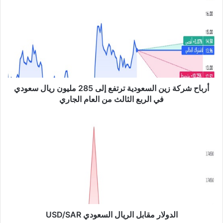
ر
ب
ا
ح
ش
ر
ك
ة
ز
أرباح شركة زين السعودية ترتفع إلى 285 مليون ريال سعودي
ي
في الربع الثالث من العام الجاري
ن
ا
ا
ل
ل
س
د
ع
و
و
ل
د
ا
ي
ر
ة
م
ت
ق
ر
ا
الدولار مقابل الريال السعودي USD/SAR