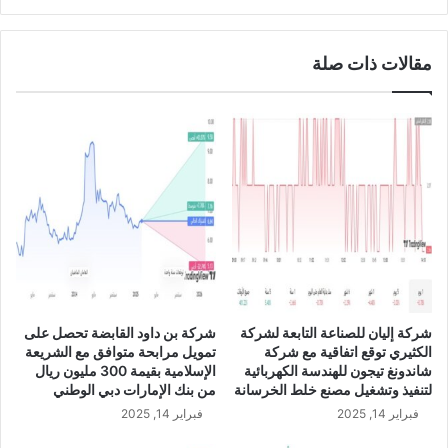
ت
ب
ف
ل
ع
ا
مقالات ذات صلة
إ
ل
ل
ر
ى
ي
2
ا
8
ل
5
ا
م
ل
ل
س
ي
ع
و
و
ن
د
ر
ي
ي
U
شركة إليان للصناعة التابعة لشركة
شركة بن داود القابضة تحصل على
ا
S
الكثيري توقع اتفاقية مع شركة
تمويل مرابحة متوافق مع الشريعة
ل
D
شاندونغ تيجون للهندسة الكهربائية
الإسلامية بقيمة 300 مليون ريال
س
/
لتنفيذ وتشغيل مصنع خلط الخرسانة
من بنك الإمارات دبي الوطني
ع
S
فبراير 14, 2025
فبراير 14, 2025
و
A
د
R