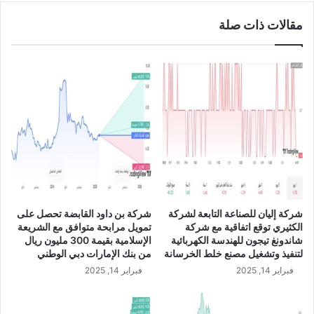
ا
ن
مقالات ذات صلة
ح
ع
ه
ن
ا
ت
ب
س
ن
ل
س
م
ب
ه
ة
ا
9
ر
5
خ
ب
ص
ا
ة
ل
و
شركة إليان للصناعة التابعة لشركة
شركة بن داود القابضة تحصل على
م
ز
الكثيري توقع اتفاقية مع شركة
تمويل مرابحة متوافق مع الشريعة
ئ
ا
شاندونغ تيجون للهندسة الكهربائية
الإسلامية بقيمة 300 مليون ريال
ة
ر
لتنفيذ وتشغيل مصنع خلط الخرسانة
من بنك الإمارات دبي الوطني
خ
ة
فبراير 14, 2025
فبراير 14, 2025
ل
ا
ا
ل
ل
س