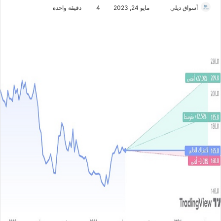
أسواق ديلي
أ
مايو 24, 2023
4
دقيقة واحدة
ر
س
ل
ب
ر
ي
د
ا
إ
ل
ك
ت
ر
و
ن
ي
ا