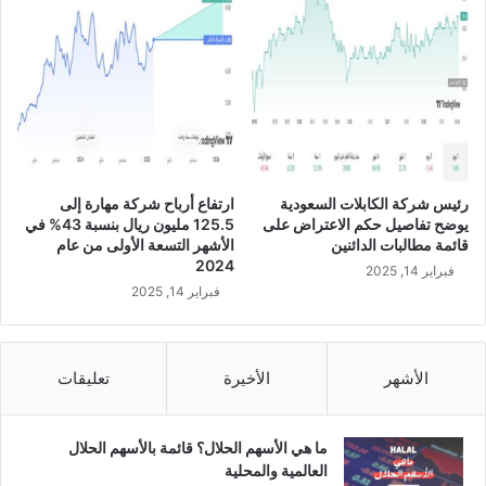
ا
ي
ل
ا
ر
ح
ب
ة
ع
ل
ا
ت
ل
ش
أ
غ
و
ي
رئيس شركة الكابلات السعودية
ارتفاع أرباح شركة مهارة إلى
ل
ل
يوضح تفاصيل حكم الاعتراض على
125.5 مليون ريال بنسبة 43% في
م
ا
قائمة مطالبات الدائنين
الأشهر التسعة الأولى من عام
ن
ل
2024
فبراير 14, 2025
ع
ب
فبراير 14, 2025
ا
ر
م
ج
2
ا
0
ل
الأشهر
الأخيرة
تعليقات
2
أ
3
و
م
ل
ما هي الأسهم الحلال؟ قائمة بالأسهم الحلال
م
العالمية والمحلية