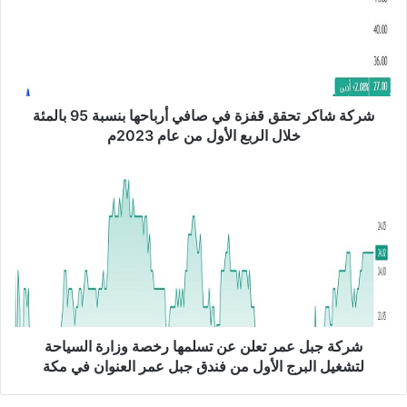
ش
ا
ك
ر
ت
ح
شركة شاكر تحقق قفزة في صافي أرباحها بنسبة 95 بالمئة
ق
خلال الربع الأول من عام 2023م
ق
ق
ش
ف
ر
ز
ك
ة
ة
ف
ج
ي
ب
ص
ل
ا
ع
ف
م
ي
ر
شركة جبل عمر تعلن عن تسلمها رخصة وزارة السياحة
أ
ت
لتشغيل البرج الأول من فندق جبل عمر العنوان في مكة
ر
ع
ب
ل