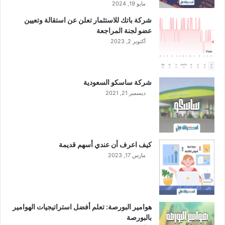
ن
مايو 19, 2024
ف
شركة باتك للاستثمار تعلن عن استقالة وتعيين
ن
عضو لجنة المراجعة
د
أكتوبر 2, 2023
ق
ج
ب
ل
شركة ساسكو السعودية
ع
ديسمبر 21, 2021
م
ر
ا
ل
ع
كيف اعرف أن عندي أسهم قديمة
ن
مارس 17, 2023
و
ا
ن
ف
ي
هوامير البورصة: تعلم أفضل استراتيجيات الهوامير
م
بالبورصة
ك