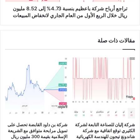
ب
ا
ة
ح
تراجع أرباح شركة باعظيم بنسبة 4.73% إلى 8.52 مليون
4
ش
ريال خلال الربع الأول من العام الجاري لانخفاض المبيعات
.
ر
3
ك
%
ة
مقالات ذات صلة
إ
ب
ل
ا
ى
ع
4
ظ
0
ي
.
م
5
ب
م
ن
ل
س
ي
ب
و
ة
ن
4
ر
.
شركة إليان للصناعة التابعة لشركة
شركة بن داود القابضة تحصل على
ي
7
الكثيري توقع اتفاقية مع شركة
تمويل مرابحة متوافق مع الشريعة
ا
3
شاندونغ تيجون للهندسة الكهربائية
الإسلامية بقيمة 300 مليون ريال
ل
%