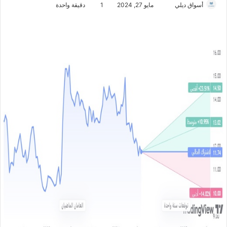
أسواق ديلي
أ
مايو 27, 2024
1
دقيقة واحدة
ر
س
ل
ب
ر
ي
د
ا
إ
ل
ك
ت
ر
و
ن
ي
ا