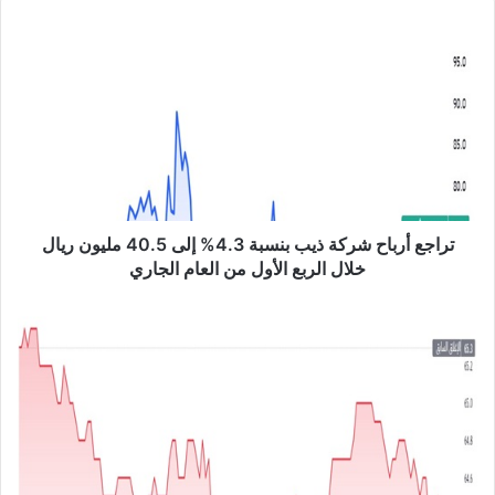
ب
ت
ر
ا
ج
ع
أ
ر
ب
ا
ح
تراجع أرباح شركة ذيب بنسبة 4.3% إلى 40.5 مليون ريال
ش
خلال الربع الأول من العام الجاري
ر
ك
ت
ة
ر
ذ
ا
ي
ج
ب
ع
ب
أ
ن
ر
س
ب