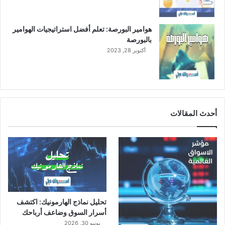
ي
ل
ا
هوامير البورصة: تعلم أفضل استراتيجيات الهوامير
ن
بالبورصة
خ
أكتوبر 28, 2023
ف
ا
ض
ا
ل
م
أحدث المقالات
ب
ي
ع
ا
ت
تحليل نماذج الهارمونيك: اكتشف
أسرار السوق وضاعف أرباحك
يونيو 30, 2026