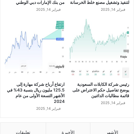
لتنفيذ وتشغيل مصنع خلط الخرسانة
من بنك الإمارات دبي الوطني
خ
إ
فبراير 14, 2025
فبراير 14, 2025
ل
ل
ا
ى
ل
8
ا
.
ل
5
ر
2
ب
م
ع
ل
ا
ي
ل
و
أ
ن
و
ر
رئيس شركة الكابلات السعودية
ارتفاع أرباح شركة مهارة إلى
ل
ي
يوضح تفاصيل حكم الاعتراض على
125.5 مليون ريال بنسبة 43% في
م
ا
قائمة مطالبات الدائنين
الأشهر التسعة الأولى من عام
ن
ل
2024
فبراير 14, 2025
ا
خ
فبراير 14, 2025
ل
ل
ع
ا
ا
ل
م
ا
الأشهر
الأخيرة
تعليقات