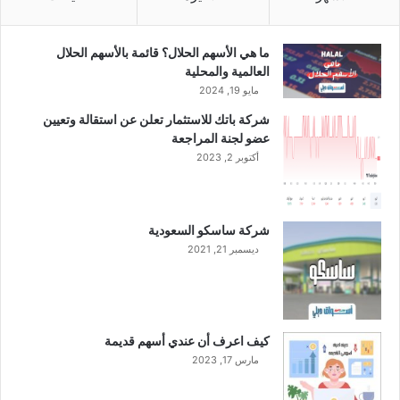
ا
ل
ل
ر
ج
ب
ما هي الأسهم الحلال؟ قائمة بالأسهم الحلال
ا
ع
العالمية والمحلية
ر
ا
مايو 19, 2024
ي
ل
شركة باتك للاستثمار تعلن عن استقالة وتعيين
أ
عضو لجنة المراجعة
و
أكتوبر 2, 2023
ل
م
ن
ا
شركة ساسكو السعودية
ل
ديسمبر 21, 2021
ع
ا
م
ا
ل
كيف اعرف أن عندي أسهم قديمة
ج
مارس 17, 2023
ا
ر