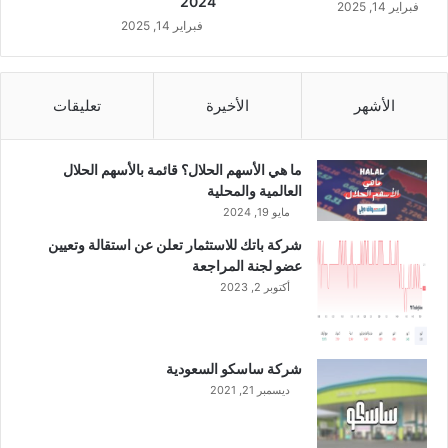
2024
فبراير 14, 2025
ل
ا
فبراير 14, 2025
ى
ل
ن
م
س
ر
ب
ا
الأشهر
الأخيرة
تعليقات
ة
ك
1
ز
0
ا
ما هي الأسهم الحلال؟ قائمة بالأسهم الحلال
0
ل
العالمية والمحلية
%
ر
مايو 19, 2024
م
ا
شركة باتك للاستثمار تعلن عن استقالة وتعيين
ن
ق
عضو لجنة المراجعة
ح
ي
ص
أكتوبر 2, 2023
ة
ص
ف
ا
ي
ل
ا
شركة ساسكو السعودية
ش
ل
ديسمبر 21, 2021
ر
س
ك
و
ة
ق