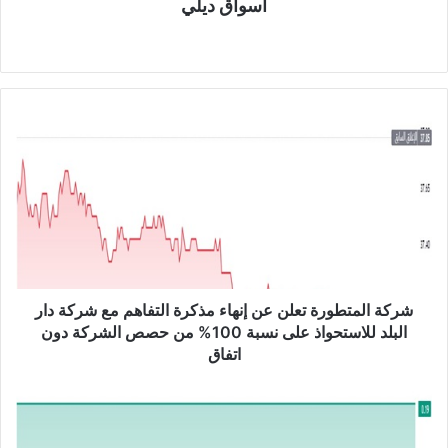
أسواق ديلي
موق
ع
الوي
ب
ش
ر
ك
ة
ا
ل
م
ت
ط
و
شركة المتطورة تعلن عن إنهاء مذكرة التفاهم مع شركة دار
ر
البلد للاستحواذ على نسبة 100% من حصص الشركة دون
ة
اتفاق
ت
ع
م
ل
ج
ن
ل