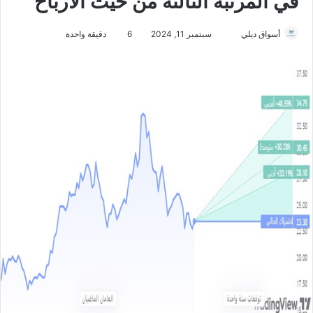
في المرتبة الثالثة من حيث الأرباح
أسواق ديلي
أ
سبتمبر 11, 2024
6
دقيقة واحدة
ر
س
ل
ب
ر
ي
د
ا
إ
ل
ك
ت
ر
و
ن
ي