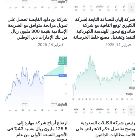
ش
ث
ر
م
ك
ا
شركة إليان للصناعة التابعة لشركة
شركة بن داود القابضة تحصل على
ة
ر
الكثيري توقع اتفاقية مع شركة
تمويل مرابحة متوافق مع الشريعة
د
ي
شاندونغ تيجون للهندسة الكهربائية
الإسلامية بقيمة 300 مليون ريال
ا
ل
لتنفيذ وتشغيل مصنع خلط الخرسانة
من بنك الإمارات دبي الوطني
ر
غ
فبراير 14, 2025
فبراير 14, 2025
ا
ي
ل
ت
ب
و
ل
ص
د
ي
ل
ت
ل
ه
ا
ب
س
ط
ت
ر
ح
ح
و
ش
رئيس شركة الكابلات السعودية
ارتفاع أرباح شركة مهارة إلى
ا
ر
يوضح تفاصيل حكم الاعتراض على
125.5 مليون ريال بنسبة 43% في
ذ
ك
قائمة مطالبات الدائنين
الأشهر التسعة الأولى من عام
ع
ة