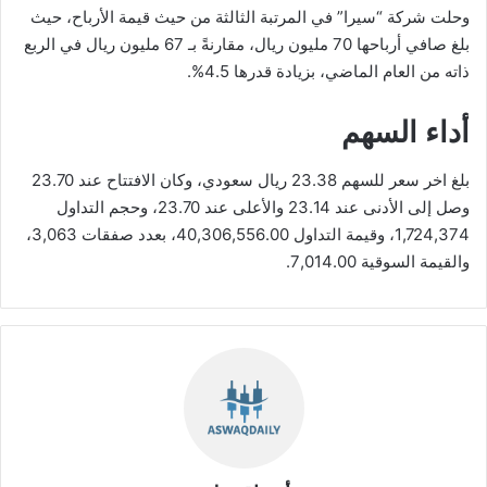
وحلت شركة “سيرا” في المرتبة الثالثة من حيث قيمة الأرباح، حيث
بلغ صافي أرباحها 70 مليون ريال، مقارنةً بـ 67 مليون ريال في الربع
ذاته من العام الماضي، بزيادة قدرها 4.5%.
أداء السهم
بلغ اخر سعر للسهم 23.38 ريال سعودي، وكان الافتتاح عند 23.70
وصل إلى الأدنى عند 23.14 والأعلى عند 23.70، وحجم التداول
1,724,374، وقيمة التداول 40,306,556.00، بعدد صفقات 3,063،
والقيمة السوقية 7,014.00.