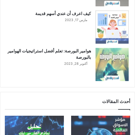
د
ا
و
ل
كيف اعرف أن عندي أسهم قديمة
ن
م
مارس 17, 2023
ا
و
ت
ا
ف
ز
ا
ي
ق
هوامير البورصة: تعلم أفضل استراتيجيات الهوامير
بالبورصة
أكتوبر 28, 2023
أحدث المقالات