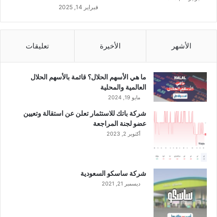
ر
م
فبراير 14, 2025
ب
ع
ي
أ
ة
ح
ل
ك
الأشهر
الأخيرة
تعليقات
ل
ا
ت
م
ط
ا
ما هي الأسهم الحلال؟ قائمة بالأسهم الحلال
و
ل
العالمية والمحلية
ي
ش
مايو 19, 2024
ر
ر
شركة باتك للاستثمار تعلن عن استقالة وتعيين
ي
عضو لجنة المراجعة
ع
أكتوبر 2, 2023
ة
ا
ل
إ
شركة ساسكو السعودية
س
ديسمبر 21, 2021
ل
ا
م
ي