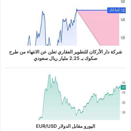
ر
ك
ة
د
ا
ر
ا
ل
أ
شركة دار الأركان للتطوير العقاري تعلن عن الانتهاء من طرح
ر
صكوك بـ 2.25 مليار ريال سعودي
ك
ا
ا
ن
ل
ل
ي
ل
و
ت
ر
ط
و
و
م
ي
ق
ر
ا
ا
ب
اليورو مقابل الدولار EUR/USD