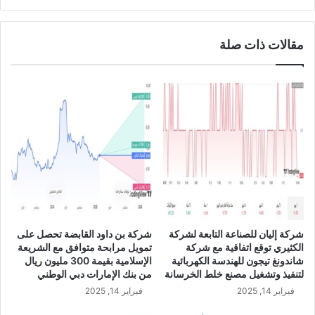
ل
ل
ع
ا
ق
ل
مقالات ذات صلة
ا
د
ر
و
ي
ل
ت
ا
ع
ر
ل
E
ن
U
ع
R
ن
/
ا
U
ل
S
ا
D
ن
شركة إليان للصناعة التابعة لشركة
شركة بن داود القابضة تحصل على
ت
الكثيري توقع اتفاقية مع شركة
تمويل مرابحة متوافق مع الشريعة
ه
شاندونغ تيجون للهندسة الكهربائية
الإسلامية بقيمة 300 مليون ريال
ا
لتنفيذ وتشغيل مصنع خلط الخرسانة
من بنك الإمارات دبي الوطني
ء
فبراير 14, 2025
فبراير 14, 2025
م
ن