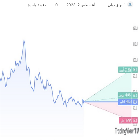
أسواق ديلي
أ
أغسطس 2, 2023
0
دقيقة واحدة
ر
س
ل
ب
ر
ي
د
ا
إ
ل
ك
ت
ر
و
ن
ي
ا