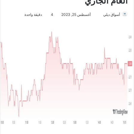
العام الجاري
أسواق ديلي
أ
أغسطس 25, 2023
4
دقيقة واحدة
ر
س
ل
ب
ر
ي
د
ا
إ
ل
ك
ت
ر
و
ن
ي