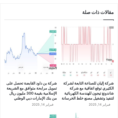
ض
ل
ج
ا
مقالات ذات صلة
د
ل
ي
ا
د
س
ب
ت
ح
ر
ي
ا
ا
ل
ل
ي
أ
A
ص
U
ا
D
ل
/
ة
U
شركة إليان للصناعة التابعة لشركة
شركة بن داود القابضة تحصل على
ع
S
الكثيري توقع اتفاقية مع شركة
تمويل مرابحة متوافق مع الشريعة
ل
D
شاندونغ تيجون للهندسة الكهربائية
الإسلامية بقيمة 300 مليون ريال
ى
لتنفيذ وتشغيل مصنع خلط الخرسانة
من بنك الإمارات دبي الوطني
ط
فبراير 14, 2025
فبراير 14, 2025
ر
ي
ق