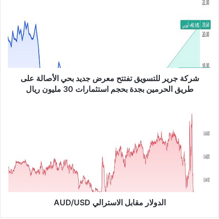
ك
ة
ج
ر
ي
ر
ل
ل
شركة جرير للتسويق تفتتح معرض جديد بحي الأصالة على
ت
طريق الحرمين بجدة بحجم استثمارات 30 مليون ريال
س
و
ا
ي
ل
ق
د
ت
و
ف
ل
ت
ا
ت
ر
ح
م
م
ق
ع
ا
الدولار مقابل الاسترالي AUD/USD
ر
ب