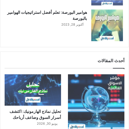
د
ة
هوامير البورصة: تعلم أفضل استراتيجيات الهوامير
ش
بالبورصة
ر
أكتوبر 28, 2023
ك
ة
ا
ل
م
ر
أحدث المقالات
ا
ع
ي
و
م
ج
م
و
تحليل نماذج الهارمونيك: اكتشف
ع
أسرار السوق وضاعف أرباحك
ة
ص
يونيو 30, 2026