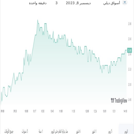
أسواق ديلي
أ
ديسمبر 8, 2023
3
دقيقة واحدة
ر
س
ل
ب
ر
ي
د
ا
إ
ل
ك
ت
ر
و
ن
ي
ا