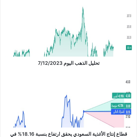
ب
ت
ح
ل
ي
ل
ا
ل
ذ
ه
ب
تحليل الذهب اليوم 7/12/2023
ا
ل
ق
ي
ط
و
ا
م
ع
7
إ
/
ن
1
ت
2
ا
/
ج
2
ا
قطاع إنتاج الأغذية السعودي يحقق ارتفاع بنسبة 18.16% في