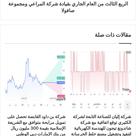
0
ل
الربع الثالث من العام الجاري بقيادة شركة المراعي ومجموعة
2
أ
صافولا
3
غ
ذ
ي
مقالات ذات صلة
ة
ا
ل
س
ع
و
د
ي
ي
ح
ق
ق
ا
شركة إليان للصناعة التابعة لشركة
شركة بن داود القابضة تحصل على
ر
الكثيري توقع اتفاقية مع شركة
تمويل مرابحة متوافق مع الشريعة
ت
شاندونغ تيجون للهندسة الكهربائية
الإسلامية بقيمة 300 مليون ريال
ف
لتنفيذ وتشغيل مصنع خلط الخرسانة
من بنك الإمارات دبي الوطني