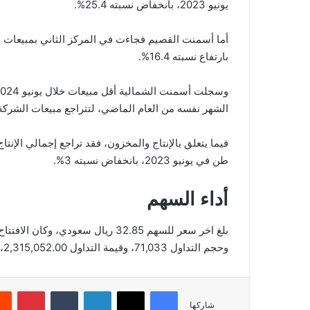
يونيو 2023، بانخفاض نسبته 25.4%.
بارتفاع نسبته 16.4%.
الشهر نفسه من العام الماضي، لتتراجع مبيعات الشركة بنسبة
طن في يونيو 2023، بانخفاض نسبته 3%.
أداء السهم
وحجم التداول 71,033، وقيمة التداول 2,315,052.00، بعدد صفقات 499، والقيمة السوقية 6,652.13.
فيسبوك
‫X
لينكدإن
‏Tumblr
بينتيريست
شاركها