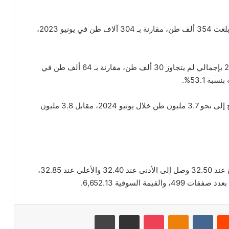
أما أسمنت القصيم فجاءت في المركز الثاني بمبيعات بلغت 354 ألف طن، مقارنة بـ 304 آلاف طن في يونيو 2023،
وسجلت أسمنت الشمالية أقل مبيعات خلال يونيو 2024 بإجمالي لم يتجاوز 30 ألف طن، مقارنة بـ 64 ألف طن في
 53.1%.
فيما يتعلق بالإنتاج والمخزون، فقد تراجع إجمالي الإنتاج إلى نحو 3.7 مليون طن خلال يونيو 2024، مقابل 3.8 مليون
بلغ اخر سعر للسهم 32.85 ريال سعودي، وكان الافتتاح عند 32.50 وصل إلى الأدنى عند 32.40 والأعلى عند 32.85،
‏Reddit
‏VKontakte
Odnoklassniki
‫Pocket
مشاركة عبر البريد
طباعة