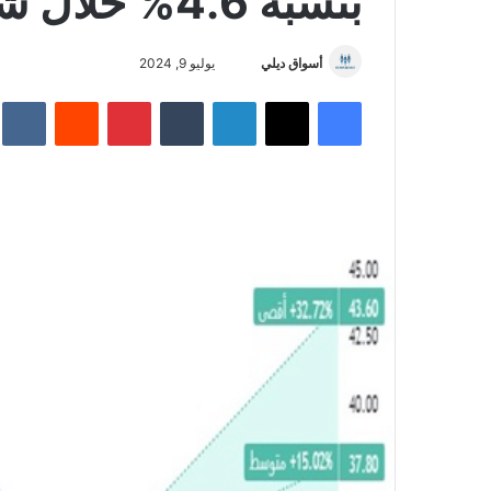
بنسبة 4.6% خلال شهر يونيو 2024
أسواق ديلي
أ
يوليو 9, 2024
ر
فيسبوك
‫X
لينكدإن
‏Tumblr
بينتيريست
‏Reddit
‏te
س
ل
ب
ر
ي
د
ا
إ
ل
ك
ت
ر
و
ن
ي