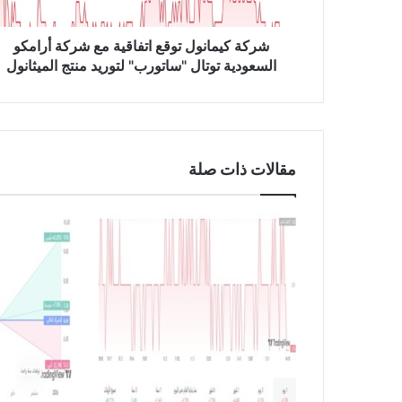
ا
ن
و
شركة كيمانول توقع اتفاقية مع شركة أرامكو
ل
السعودية توتال "ساتورب" لتوريد منتج الميثانول
ت
و
ق
ع
ا
مقالات ذات صلة
ت
ف
ا
ق
ي
ة
م
ع
ش
ر
ك
ة
أ