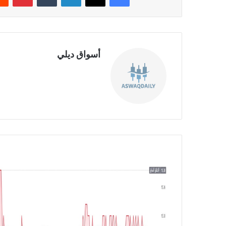
أسواق ديلي
موق
ع
الوي
ب
ش
ر
ك
ة
ك
ي
م