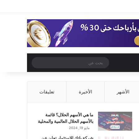
‫X
فيسبوك
‫YouTube
انستقرام
تسجيل الدخول
مقال عشوائي
إضافة عمود جا
مقال عشوائي
بحث
عن
الأشهر
الأخيرة
تعليقات
ما هي الأسهم الحلال؟ قائمة
بالأسهم الحلال العالمية والمحلية
مايو 19, 2024
شركة باتك للاستثمار تعلن عن