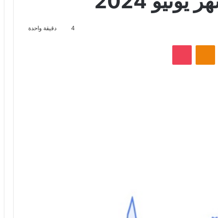
4
دقيقة واحدة
VKontak
Odnoklassniki
‫Pocket