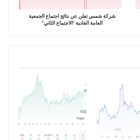
ت
ع
ل
شركة شمس تعلن عن نتائج اجتماع الجمعية
ن
العامة العادية "الاجتماع الثاني"
ع
ن
ن
ت
ا
ئ
ج
ا
ج
ت
م
ا
ع
ا
ل
ج
م
ع