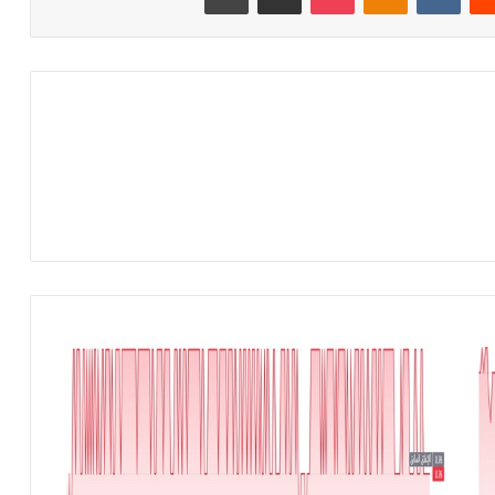
ش
ر
ك
ة
ش
م
س