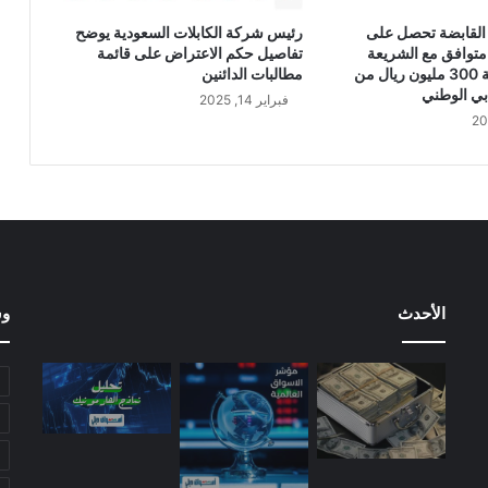
ي
القابضة تحصل على
رئيس شركة الكابلات السعودية يوضح
ة
متوافق مع الشريعة
تفاصيل حكم الاعتراض على قائمة
ا
الإسلامية بقيمة 300 مليون ريال من
مطالبات الدائنين
ل
بي الوطني
فبراير 14, 2025
ع
ا
م
ة
ا
ل
ع
ا
د
الأحدث
وس
ي
ة
"
ا
ل
ا
ج
ت