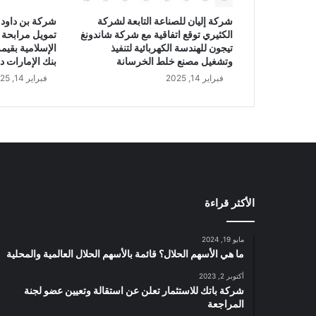
ر
شركة إليان للصناعة التابعة لشركة
شركة بن داود 
ا
الكثيري توقع اتفاقية مع شركة شاندونغ
تمويل مرابحة 
م
تيجون للهندسة الكهربائية لتنفيذ
ك
وتشغيل مصنع خلط الخرسانة
بنك الإمارات د
و
فبراير 14, 2025
فبراير 14, 2025
ا
ل
س
ع
و
د
ي
ة
الأكثر قراءة
ت
و
ت
مايو 19, 2024
ا
ما هي الأسهم الحلال؟ قائمة بالأسهم الحلال العالمية والمحلية
ل
أكتوبر 2, 2023
"
شركة باتك للاستثمار تعلن عن استقالة وتعيين عضو لجنة
س
المراجعة
ا