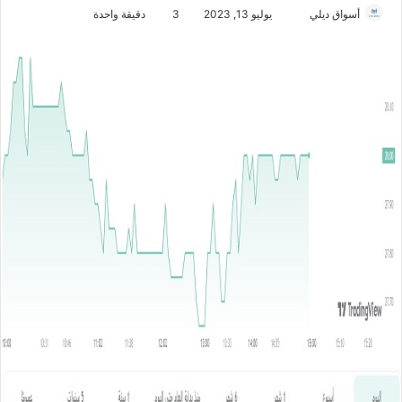
أسواق ديلي
أ
يوليو 13, 2023
3
دقيقة واحدة
ر
س
ل
ب
ر
ي
د
ا
إ
ل
ك
ت
ر
و
ن
ي
ا