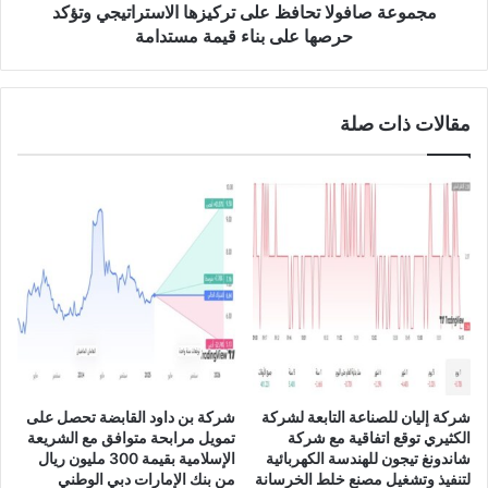
2
و
مجموعة صافولا تحافظ على تركيزها الاستراتيجي وتؤكد
0
ل
حرصها على بناء قيمة مستدامة
2
ا
3
ت
ح
مقالات ذات صلة
ا
ف
ظ
ع
ل
ى
ت
ر
ك
ي
ز
ه
ا
شركة إليان للصناعة التابعة لشركة
شركة بن داود القابضة تحصل على
ا
الكثيري توقع اتفاقية مع شركة
تمويل مرابحة متوافق مع الشريعة
ل
شاندونغ تيجون للهندسة الكهربائية
الإسلامية بقيمة 300 مليون ريال
ا
لتنفيذ وتشغيل مصنع خلط الخرسانة
من بنك الإمارات دبي الوطني