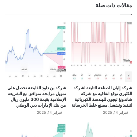
مقالات ذات صلة
ل
ل
ن
ن
ص
ي
ف
و
ا
ز
ل
ل
أ
ن
و
د
ل
ي
م
N
ن
Z
2
D
0
/
شركة إليان للصناعة التابعة لشركة
شركة بن داود القابضة تحصل على
2
U
الكثيري توقع اتفاقية مع شركة
تمويل مرابحة متوافق مع الشريعة
3
S
شاندونغ تيجون للهندسة الكهربائية
الإسلامية بقيمة 300 مليون ريال
ب
D
لتنفيذ وتشغيل مصنع خلط الخرسانة
من بنك الإمارات دبي الوطني
س
فبراير 14, 2025
فبراير 14, 2025
ب
ب
ظ
ر