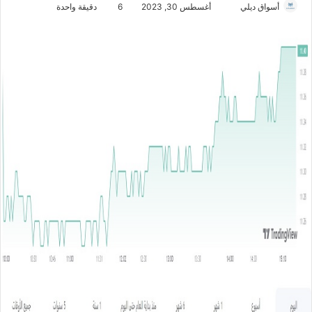
أسواق ديلي
أ
أغسطس 30, 2023
6
دقيقة واحدة
ر
س
ل
ب
ر
ي
د
ا
إ
ل
ك
ت
ر
و
ن
ي
ا