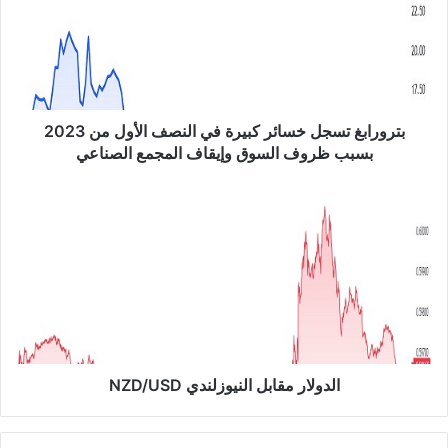
و
ر
ا
ب
غ
ت
س
بترورابغ تسجل خسائر كبيرة في النصف الأول من 2023
ج
بسبب ظروف السوق وإيقاف المجمع الصناعي
ل
خ
ا
س
ل
ا
د
ئ
و
ر
ل
ك
ا
ب
ر
ي
م
ر
ق
ة
ا
الدولار مقابل النيوزلندي NZD/USD
ف
ب
ي
ل
ا
ا