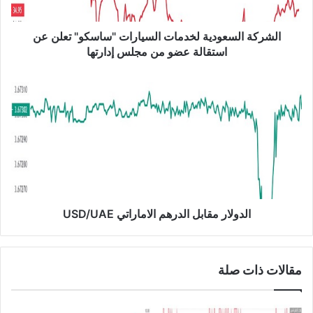
ل
س
ع
الشركة السعودية لخدمات السيارات "ساسكو" تعلن عن
و
استقالة عضو من مجلس إدارتها
د
ي
ا
ة
ل
ل
د
خ
و
د
ل
م
ا
ا
ر
ت
م
ا
ق
ل
ا
الدولار مقابل الدرهم الاماراتي USD/UAE
س
ب
ي
ل
ا
ا
مقالات ذات صلة
ر
ل
ا
د
ت
ر