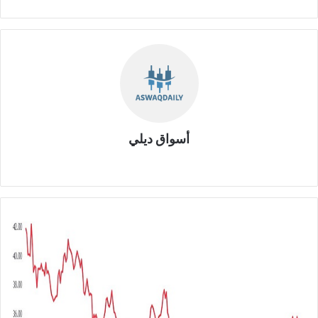
أسواق ديلي
موق
ع
الوي
ب
ا
ل
ش
ر
ك
ة
ا