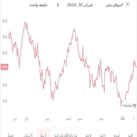
أسواق ديلي
أ
فبراير 10, 2023
3
دقيقة واحدة
ر
س
ل
ب
ر
ي
د
ا
إ
ل
ك
ت
ر
و
ن
ي
ا