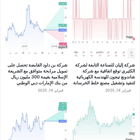
"
ه
س
م
ا
ا
س
ل
ك
ا
و
م
"
ا
ت
ر
ع
ا
ل
ت
شركة إليان للصناعة التابعة لشركة
شركة بن داود القابضة تحصل على
ن
ي
الكثيري توقع اتفاقية مع شركة
تمويل مرابحة متوافق مع الشريعة
ع
U
شاندونغ تيجون للهندسة الكهربائية
الإسلامية بقيمة 300 مليون ريال
ن
S
لتنفيذ وتشغيل مصنع خلط الخرسانة
من بنك الإمارات دبي الوطني
ا
D
فبراير 14, 2025
فبراير 14, 2025
س
/
ت
U
ق
A
ا
E
ل
ة
ع
ض