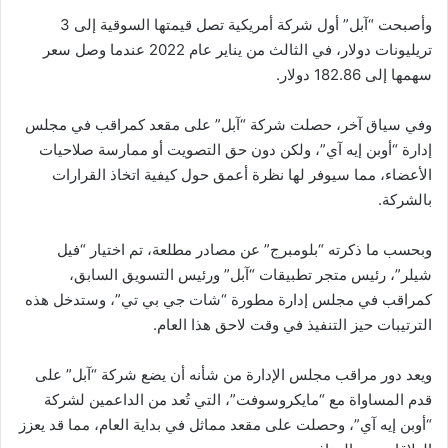
وأصبحت “آبل” أول شركة أمريكية تصل قيمتها السوقية إلى 3
تريليونات دولار، في الثالث من يناير عام 2022 عندما وصل سعر
سهمها إلى 182.86 دولار.
وفي سياق آخر، حصلت شركة “آبل” على مقعد كمراقب في مجلس
إدارة “أوبن إيه آي”، ولكن دون حق التصويت أو ممارسة صلاحيات
الأعضاء، مما سيوفر لها نظرة أعمق حول كيفية اتخاذ القرارات
بالشركة.
وبحسب ما ذكرته “بلومبرج” عن مصادر مطلعة، تم اختيار “فيل
شيلر”، رئيس متجر تطبيقات “آبل” ورئيس التسويق السابق،
كمراقب في مجلس إدارة مطورة “شات جي بي تي”، وستدخل هذه
الترتيبات حيز التنفيذ في وقت لاحق هذا العام.
ويعد دور مراقب مجلس الإدارة من شأنه أن يضع شركة “آبل” على
قدم المساواة مع “مايكروسوفت”، التي تُعد من الداعمين لشركة
“أوبن إيه آي”، وحصلت على مقعد مماثل في بداية العام، مما قد يعزز