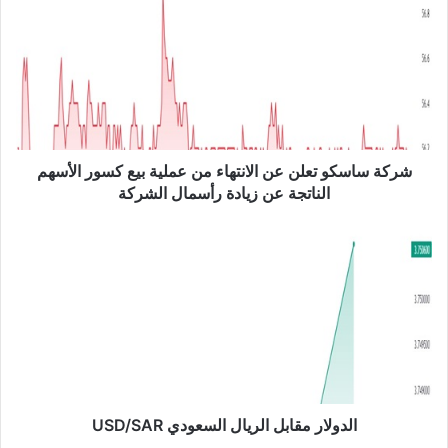
ر
ك
ة
س
ا
س
ك
و
ت
شركة ساسكو تعلن عن الانتهاء من عملية بيع كسور الأسهم
ع
الناتجة عن زيادة رأسمال الشركة
ل
ن
ا
ع
ل
ن
د
ا
و
ل
ل
ا
ا
ن
ر
ت
م
ه
ق
ا
ا
الدولار مقابل الريال السعودي USD/SAR
ء
ب