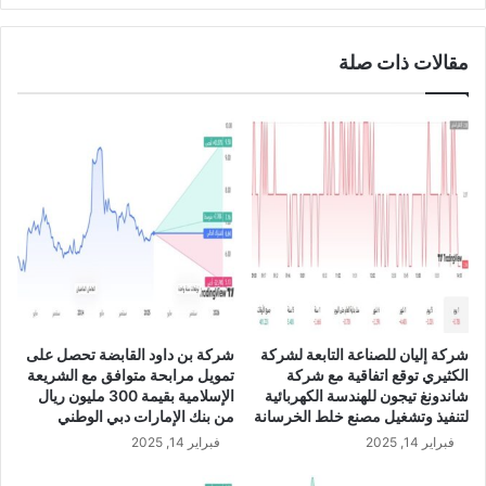
م
ل
ن
ا
مقالات ذات صلة
ع
ل
م
ر
ل
ي
ي
ا
ة
ل
ب
ا
ي
ل
ع
س
ك
ع
س
و
و
د
ر
ي
ا
U
شركة إليان للصناعة التابعة لشركة
شركة بن داود القابضة تحصل على
ل
S
الكثيري توقع اتفاقية مع شركة
تمويل مرابحة متوافق مع الشريعة
أ
D
شاندونغ تيجون للهندسة الكهربائية
الإسلامية بقيمة 300 مليون ريال
س
/
لتنفيذ وتشغيل مصنع خلط الخرسانة
من بنك الإمارات دبي الوطني
ه
S
فبراير 14, 2025
فبراير 14, 2025
م
A
ا
R