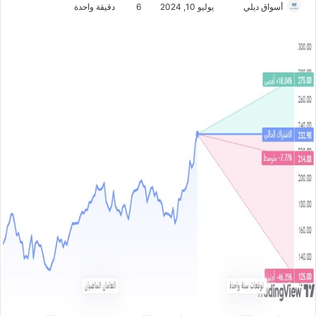
أسواق ديلي
أ
يوليو 10, 2024
6
دقيقة واحدة
ر
س
ل
ب
ر
ي
د
ا
إ
ل
ك
ت
ر
و
ن
ي
ا