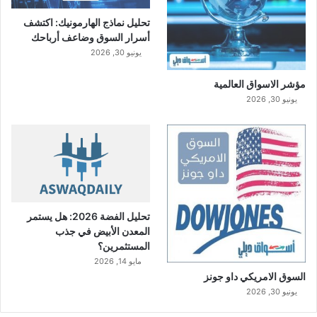
إ
ل
تحليل نماذج الهارمونيك: اكتشف
ى
أسرار السوق وضاعف أرباحك
4
يونيو 30, 2026
.
6
مؤشر الاسواق العالمية
م
يونيو 30, 2026
ل
ي
و
ن
ر
ي
ا
ل
تحليل الفضة 2026: هل يستمر
المعدن الأبيض في جذب
المستثمرين؟
مايو 14, 2026
السوق الامريكي داو جونز
يونيو 30, 2026