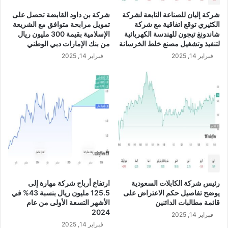
ا
ر
شركة إليان للصناعة التابعة لشركة
شركة بن داود القابضة تحصل على
ل
ب
الكثيري توقع اتفاقية مع شركة
تمويل مرابحة متوافق مع الشريعة
س
ا
شاندونغ تيجون للهندسة الكهربائية
الإسلامية بقيمة 300 مليون ريال
ع
ح
لتنفيذ وتشغيل مصنع خلط الخرسانة
من بنك الإمارات دبي الوطني
و
ن
فبراير 14, 2025
فبراير 14, 2025
د
ق
ي
د
ف
ي
ي
ة
ا
ع
ل
ل
ن
ى
ص
ا
ف
ل
ا
م
ل
س
أ
ا
رئيس شركة الكابلات السعودية
ارتفاع أرباح شركة مهارة إلى
و
ه
يوضح تفاصيل حكم الاعتراض على
125.5 مليون ريال بنسبة 43% في
ل
م
قائمة مطالبات الدائنين
الأشهر التسعة الأولى من عام
م
ي
2024
فبراير 14, 2025
ن
ن
فبراير 14, 2025