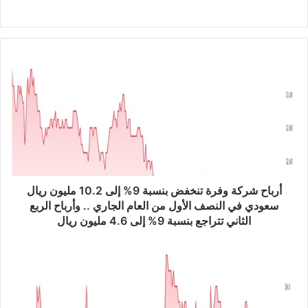
موق
ع
الوي
ب
أ
ر
ب
ا
ح
ش
ر
ك
ة
و
أرباح شركة وفرة تنخفض بنسبة 9% إلى 10.2 مليون ريال
ف
سعودي في النصف الأول من العام الجاري .. وأرباح الربع
ر
الثاني تتراجع بنسبة 9% إلى 4.6 مليون ريال
ة
ت
م
ن
ج
خ
ل
ف
س
ض
ق