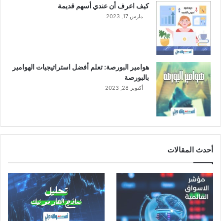
كيف اعرف أن عندي أسهم قديمة
ب
ا
مارس 17, 2023
ع
ر
ا
ي
ل
ث
ا
هوامير البورصة: تعلم أفضل استراتيجيات الهوامير
ن
بالبورصة
ي
أكتوبر 28, 2023
ت
ت
ر
ا
ج
ع
أحدث المقالات
ب
ن
س
ب
ة
9
%