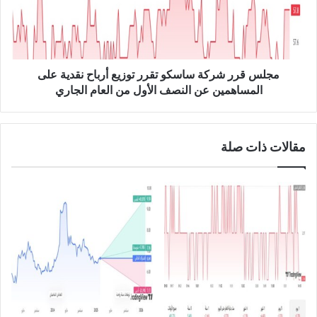
ب
ر
ن
ر
س
ش
ب
ر
ة
ك
مجلس قرر شركة ساسكو تقرر توزيع أرباح نقدية على
9
ة
المساهمين عن النصف الأول من العام الجاري
%
س
إ
ا
ل
س
ى
مقالات ذات صلة
ك
1
و
0
ت
.
ق
2
ر
م
ر
ل
ت
ي
و
و
ز
ن
ي
ر
ع
ي
أ