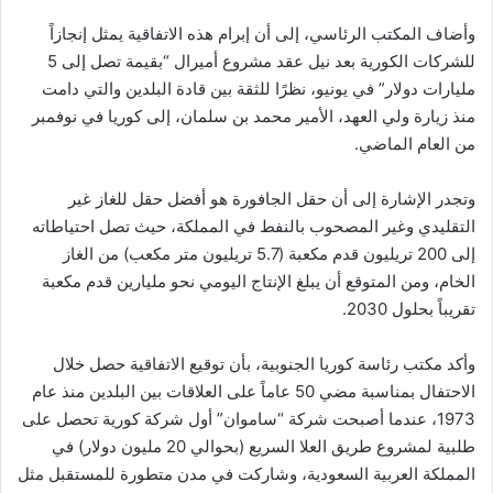
وأضاف المكتب الرئاسي، إلى أن إبرام هذه الاتفاقية يمثل إنجازاً
للشركات الكورية بعد نيل عقد مشروع أميرال “بقيمة تصل إلى 5
مليارات دولار” في يونيو، نظرًا للثقة بين قادة البلدين والتي دامت
منذ زيارة ولي العهد، الأمير محمد بن سلمان، إلى كوريا في نوفمبر
من العام الماضي.
وتجدر الإشارة إلى أن حقل الجافورة هو أفضل حقل للغاز غير
التقليدي وغير المصحوب بالنفط في المملكة، حيث تصل احتياطاته
إلى 200 تريليون قدم مكعبة (5.7 تريليون متر مكعب) من الغاز
الخام، ومن المتوقع أن يبلغ الإنتاج اليومي نحو مليارين قدم مكعبة
تقريباً بحلول 2030.
وأكد مكتب رئاسة كوريا الجنوبية، بأن توقيع الاتفاقية حصل خلال
الاحتفال بمناسبة مضي 50 عاماً على العلاقات بين البلدين منذ عام
1973، عندما أصبحت شركة “ساموان” أول شركة كورية تحصل على
طلبية لمشروع طريق العلا السريع (بحوالي 20 مليون دولار) في
المملكة العربية السعودية، وشاركت في مدن متطورة للمستقبل مثل