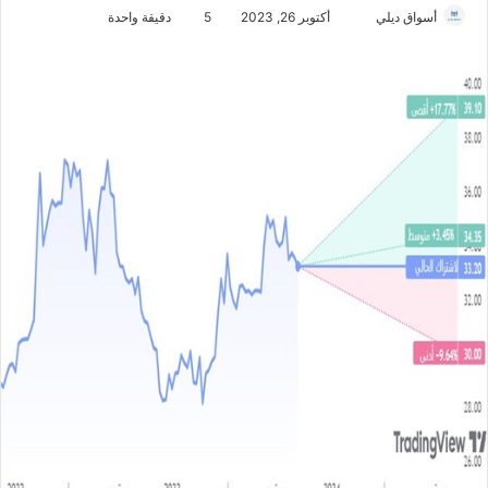
أسواق ديلي
أ
أكتوبر 26, 2023
5
دقيقة واحدة
ر
س
ل
ب
ر
ي
د
ا
إ
ل
ك
ت
ر
و
ن
ي
ا