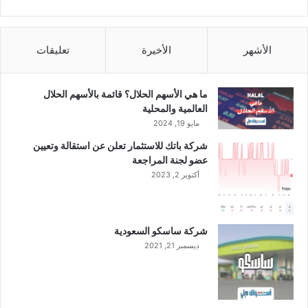
ا
ع
ل
ن
ع
ا
ا
ل
الأشهر
الأخيرة
تعليقات
م
ن
ا
ص
ل
ف
ما هي الأسهم الحلال؟ قائمة بالأسهم الحلال
ج
ا
العالمية والمحلية
ا
ل
مايو 19, 2024
ر
أ
شركة باتك للاستثمار تعلن عن استقالة وتعيين
ي
و
عضو لجنة المراجعة
.
ل
.
أكتوبر 2, 2023
م
و
ن
أ
ا
ر
ل
شركة ساسكو السعودية
ب
ع
ديسمبر 21, 2021
ا
ا
ح
م
ا
ا
ل
ل
ر
ج