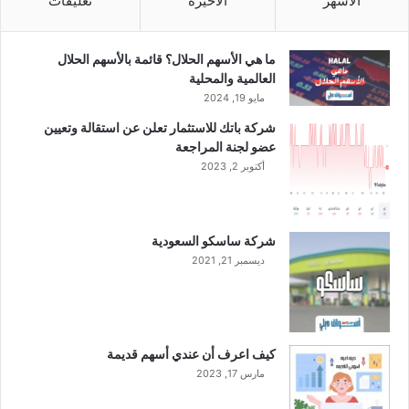
الأشهر
الأخيرة
تعليقات
2
ة
0
ض
2
م
ما هي الأسهم الحلال؟ قائمة بالأسهم الحلال
3
ن
العالمية والمحلية
ب
خ
مايو 19, 2024
ق
ط
شركة باتك للاستثمار تعلن عن استقالة وتعيين
ي
ة
عضو لجنة المراجعة
م
ح
ة
أكتوبر 2, 2023
و
4
ا
0
ف
6
ز
شركة ساسكو السعودية
.
ا
ديسمبر 21, 2021
0
ل
5
م
م
و
ل
ظ
ي
ف
كيف اعرف أن عندي أسهم قديمة
و
ي
مارس 17, 2023
ن
ن
ر