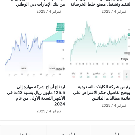
ا
2
لتنفيذ وتشغيل مصنع خلط الخرسانة
من بنك الإمارات دبي الوطني
ل
.
فبراير 14, 2025
فبراير 14, 2025
م
5
س
م
ا
ل
ه
ي
م
و
ي
ن
ن
س
ع
ه
ن
م
ا
م
ل
ن
ع
أ
رئيس شركة الكابلات السعودية
ارتفاع أرباح شركة مهارة إلى
ا
س
يوضح تفاصيل حكم الاعتراض على
125.5 مليون ريال بنسبة 43% في
م
ه
قائمة مطالبات الدائنين
الأشهر التسعة الأولى من عام
ا
م
2024
فبراير 14, 2025
ل
ا
فبراير 14, 2025
م
ل
ا
ش
ل
ر
ي
ك