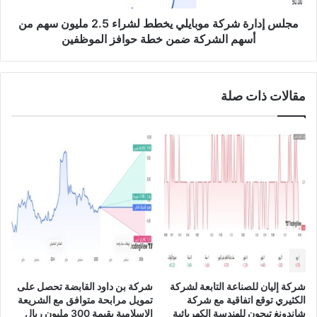
ص
ة
ي
ش
مجلس إدارة شركة موبايلي يخطط لشراء 2.5 مليون سهم من
ب
ر
أسهم الشركة ضمن خطة حوافز الموظفين
ت
ك
و
ة
ز
م
ي
مقالات ذات صلة
و
ع
ب
أ
ا
ر
ي
ب
ل
ا
ي
ح
ي
ن
خ
ق
ط
د
ط
ي
ل
ة
ش
ع
ر
شركة إليان للصناعة التابعة لشركة
شركة بن داود القابضة تحصل على
ل
ا
الكثيري توقع اتفاقية مع شركة
تمويل مرابحة متوافق مع الشريعة
ى
ء
شاندونغ تيجون للهندسة الكهربائية
الإسلامية بقيمة 300 مليون ريال