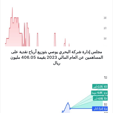
ب
م
ج
ل
س
إ
د
ا
ر
ة
ش
مجلس إدارة شركة البحري يوصي بتوزيع أرباح نقدية على
ر
المساهمين عن العام المالي 2023 بقيمة 406.05 مليون
ك
ريال
ة
ا
م
ل
ج
ب
ل
ح
س
ر
إ
ي
د
ي
ا
و
ر